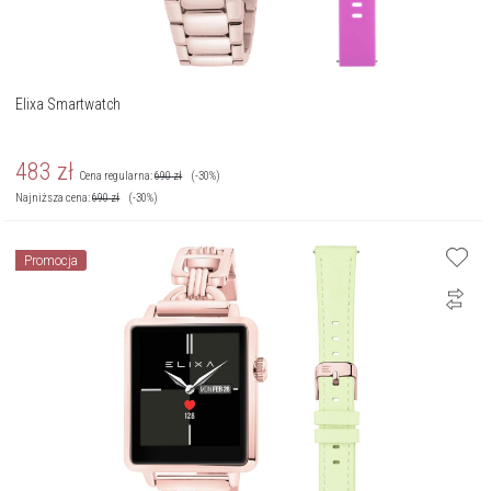
Elixa Smartwatch
483
zł
Cena regularna:
690
zł
(-30%)
Najniższa cena:
690
zł
(-30%)
Promocja