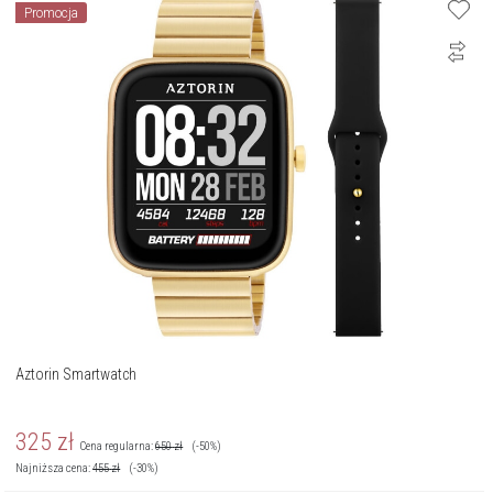
Promocja
Aztorin Smartwatch
325
zł
Cena regularna:
650
zł
(-50%)
Najniższa cena:
455
zł
(-30%)