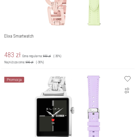
Elixa Smartwatch
483
zł
Cena regularna:
690
zł
(-30%)
Najniższa cena:
690
zł
(-30%)
Promocja