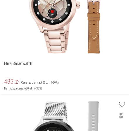
Elixa Smartwatch
483
zł
Cena regularna:
690
zł
(-30%)
Najniższa cena:
690
zł
(-30%)