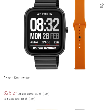
Aztorin Smartwatch
325
zł
Cena regularna:
650
zł
(-50%)
Najniższa cena:
455
zł
(-30%)