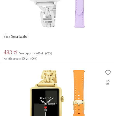
Elixa Smartwatch
483
zł
Cena regularna:
690
zł
(-30%)
Najniższa cena:
690
zł
(-30%)