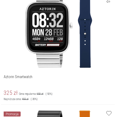
Aztorin Smartwatch
325
zł
Cena regularna:
650
zł
(-50%)
Najniższa cena:
455
zł
(-30%)
Promocja