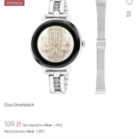
Promocja
Elixa Smartwatch
539
zł
Cena regularna:
770
zł
(-30%)
Najniższa cena:
770
zł
(-30%)