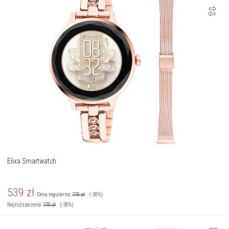
Elixa Smartwatch
539
zł
Cena regularna:
770
zł
(-30%)
Najniższa cena:
770
zł
(-30%)