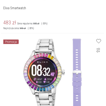
Elixa Smartwatch
483
zł
Cena regularna:
690
zł
(-30%)
Najniższa cena:
690
zł
(-30%)
Promocja