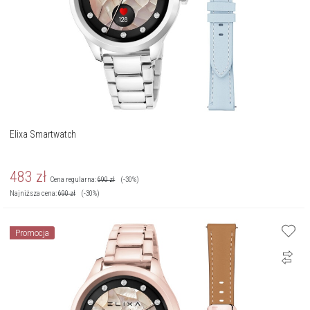
Elixa Smartwatch
483
zł
Cena regularna:
690
zł
(-30%)
Najniższa cena:
690
zł
(-30%)
Promocja