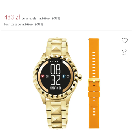
483
zł
Cena regularna:
690
zł
(-30%)
Najniższa cena:
690
zł
(-30%)