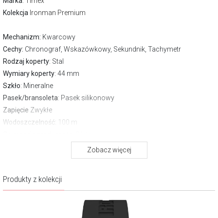
Marka
:
Timex
Kolekcja
Ironman Premium
Mechanizm:
Kwarcowy
Cechy:
Chronograf, Wskazówkowy, Sekundnik, Tachymetr
Rodzaj koperty
: Stal
Wymiary koperty
: 44 mm
Szkło
: Mineralne
Pasek/bransoleta
: Pasek silikonowy
Zapięcie
Zwykłe
Wodoszczelność:
100 m
Gwarancja producenta:
2 lata
Zobacz więcej
O kolekcji Ironman Premium
Zegarki Timex Ironman Premium łączą sportową funkcjonalność z
Produkty z kolekcji
nowoczesną elegancją. Wyposażone w analogowe chronografy z
pulsometrem, pozwalają śledzić tętno dzięki centralnej wskazówce i
zewnętrznej skali, zachowując przy tym klasyczny charakter z
francuskim akcentem. Koperty w odcieniu gunmetal,