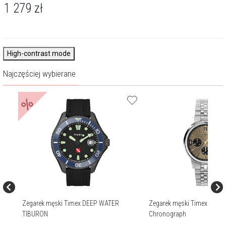
1 279
zł
High-contrast mode
Najczęściej wybierane
%
age
Zegarek męski Timex DEEP WATER
Zegarek męski Timex Marli
TIBURON
Chronograph