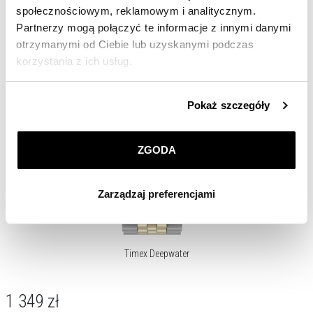
społecznościowym, reklamowym i analitycznym.
Partnerzy mogą połączyć te informacje z innymi danymi
otrzymanymi od Ciebie lub uzyskanymi podczas
korzystania z ich usług.
Szczegółowe informacje o zasadach wykorzystania
Pokaż szczegóły
przez nas plików cookie znajdziesz w
Polityce
prywatności
.
ZGODA
Klikając
ZGODA
wyrażasz zgodę na zainstalowanie
wszystkich rodzajów plików cookie, z których
Zarządzaj preferencjami
korzystamy. Możesz również wybrać jaki rodzaj plików
cookie zainstalujemy na Twoim urządzeniu, klikając
Zarządzaj preferencjami
. W każdej chwili możesz
dokonać zmiany wybranych przez Ciebie plików cookie.
Timex Deepwater
1 349
zł