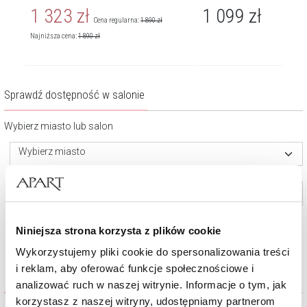
1 323
zł
1 099
zł
Cena regularna:
1 890
zł
Najniższa cena:
1 890
zł
Sprawdź dostępność w salonie
Wybierz miasto lub salon
Wybierz miasto
Wybierz salon (opcjonalnie)
Niniejsza strona korzysta z plików cookie
Sprawdź
Wykorzystujemy pliki cookie do spersonalizowania treści
i reklam, aby oferować funkcje społecznościowe i
Inni Klienci oglądali również
analizować ruch w naszej witrynie. Informacje o tym, jak
korzystasz z naszej witryny, udostępniamy partnerom