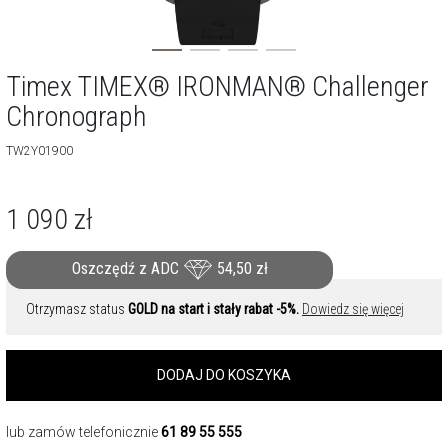
Timex TIMEX® IRONMAN® Challenger
Chronograph
TW2Y01900
1 090
zł
Oszczędź z ADC
54,50
zł
Otrzymasz status
GOLD na start i stały rabat -5%.
Dowiedz się więcej
DODAJ DO KOSZYKA
lub zamów telefonicznie
61 89 55 555