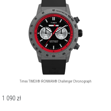
luminescencyjne wskazówki i czytelne tarcze podkreślają ich
techniczny styl, a szczotkowane bransolety ze stali nierdzewnej
dopełniają całość. To propozycje dla tych, którzy cenią precyzję,
wytrzymałość i subtelną sportową elegancję.
O marce Timex
Timex – słowo to przychodzi na myśl jako jedno z pierwszych w
kontekście zegarka. Marka znana na całym świecie, lubiana i
wiarygodna – jej czasomierze są praktyczne i niezawodne, nie
brakuje też wśród nich stylowych ikon, do których Timex właśnie
wraca.
Timex TIMEX® IRONMAN® Challenger Chronograph
1 090
zł