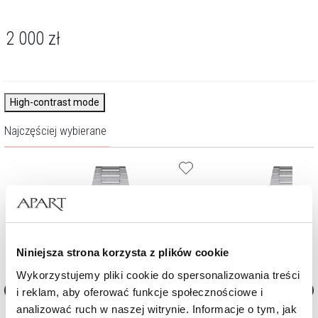
2 000
zł
High-contrast mode
Najczęściej wybierane
Niniejsza strona korzysta z plików cookie
Wykorzystujemy pliki cookie do spersonalizowania treści
i reklam, aby oferować funkcje społecznościowe i
analizować ruch w naszej witrynie. Informacje o tym, jak
Zegarek damski Tissot PRX 35mm
Zegarek damski Tissot PR