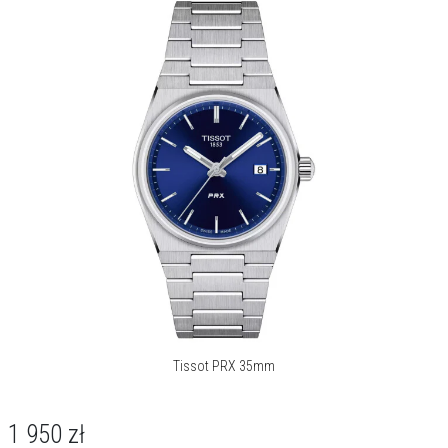
Tissot to jedna z najbardziej rozpoznawalnych szwajcarskich marek
zegarkowych na świecie, która od 1853 roku nieprzerwanie łączy
innowacyjność z wielowiekową tradycją zegarmistrzowską.
Założona w miejscowości Le Locle, będącej sercem szwajcarskiego
zegarmistrzostwa, marka od samego początku stawiała na precyzję,
niezawodność i elegancję. Dziś zegarki Tissot są symbolem zaufania,
jakości i ponadczasowego stylu, obecne w ponad 160 krajach
świata.
Apart jest oficjalnym dystrybutorem marki Tissot
Więcej o marce
Tissot PRX 35mm
1 950
zł