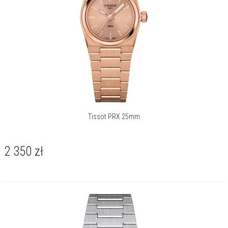
Koperta o średnicy 35 mm, wykonana ze stali szlachetnej 316L,
wyróżnia się charakterystycznym, beczkowatym kształtem
inspirowanym designem lat 70. Smukły profil płynnie przechodzi w
zintegrowaną bransoletę, tworząc rzeźbiarską bryłę o
wyrafinowanym charakterze. Srebrną tarczę chroni odporne na
zarysowania szkło szafirowe, a całość dopełnia stalowa bransoleta
z komfortowym zapięciem motylkowym.
Za precyzyjne wskazania czasu odpowiada szwajcarski mechanizm
kwarcowy, kaliber ETA F05.115, wyposażony w funkcję wskaźnika
EOL (End of Life), która dyskretnie sygnalizuje konieczność wymiany
Tissot PRX 25mm
baterii. Zegarek zapewnia wodoszczelność do 100 metrów / 10
barów, co pozwala na swobodne pływanie i codzienny kontakt z
wodą. Kolekcja PRX to hołd dla historycznego modelu z 1978 roku -
2 350
zł
wiernie oddaje jego ducha i proporcje.
TISSOT PRX 35mm to wszechstronny dodatek, który z równą gracją
pasuje do formalnego, biznesowego stroju, jak i swobodnej,
weekendowej stylizacji. Jego ponadczasowy design i dyskretna
elegancja czynią go idealnym wyborem dla kobiety ceniącej klasykę w
nowoczesnym wydaniu.