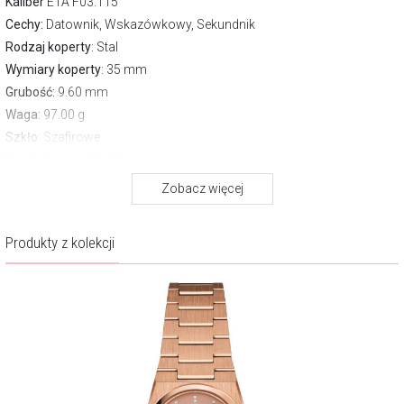
Kaliber
ETA F03.115
Cechy:
Datownik, Wskazówkowy, Sekundnik
Rodzaj koperty
: Stal
Wymiary koperty
: 35 mm
Grubość:
9.60 mm
Waga:
97.00 g
Szkło
: Szafirowe
Pasek/bransoleta
: Bransoleta stalowa
Zapięcie
Motylkowe
Zobacz więcej
Wodoszczelność:
100 m
Gwarancja producenta:
2 lata
Produkty z kolekcji
Opis produktu
Czysta, srebrna tarcza przyciąga wzrok minimalistyczną
kompozycją, w której światło gra na smukłych indeksach i prostych
wskazówkach. Pokryte subtelną warstwą luminescencyjną detale
zapewniają czytelność nawet w słabym oświetle, a zintegrowany
design sprawia, że koperta i bransoleta tworzą jedną, spójną formę.