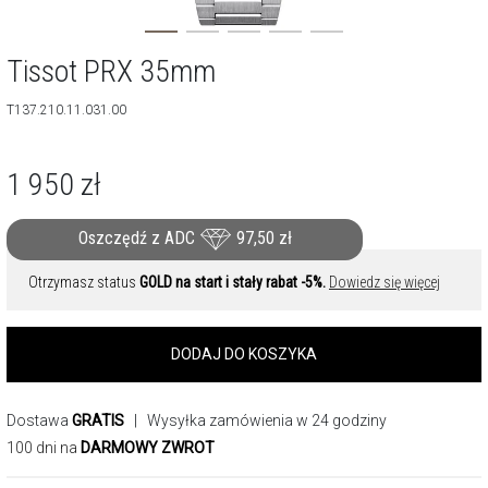
Tissot PRX 35mm
T137.210.11.031.00
1 950
zł
Oszczędź z ADC
97,50
zł
Otrzymasz status
GOLD na start i stały rabat -5%.
Dowiedz się więcej
DODAJ DO KOSZYKA
Dostawa
GRATIS
| Wysyłka zamówienia w 24 godziny
100 dni na
DARMOWY ZWROT