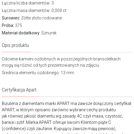
Łączna liczba diamentów: 3
Łączna masa diamentów: 0,009 ct
Surowiec:
Żółte złoto rodowane
Próba:
375
Materiał dodatkowy:
Sznurek
Opis produktu
Odcienie kamieni ozdobnych w poszczególnych bransoletkach
mogą się różnić od tych prezentowanych na zdjęciu.
Średnica elementu ozdobnego: 13 mm
Certyfikacja Apart
Biżuteria z diamentami marki APART ma zawsze dołączony certyfikat
APART, w którym opisano zarówno wybrane cechy produktu
jak również jakość diamentu wg zasady 4C czyli masa, czystość,
barwa i szlif. Marka APART oferuje swoim Klientom piąte C
(confidence) czyli zaufanie. Kupujący zawsze mają pewność,