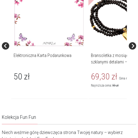
Elektroniczna Karta Podarunkowa
Bransoletka z mosiądzu po
szklanymi detalami – chwo
50
zł
69,30
zł
Cena regularn
Najniższa cena:
99
zł
Kolekcja Fun Fun
Niech weźmie górę dziewczęca strona Twojej natury – wybierz