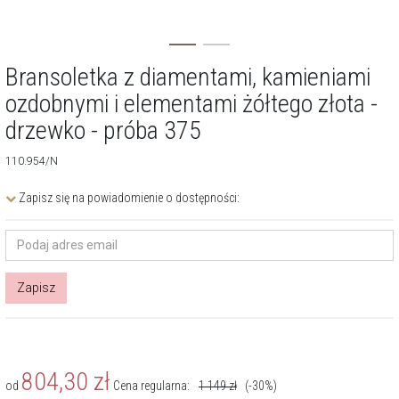
Bransoletka z diamentami, kamieniami
ozdobnymi i elementami żółtego złota -
drzewko - próba 375
110.954/N
Zapisz się na powiadomienie o dostępności:
Zapisz
804,30
zł
od
Cena regularna:
1 149
zł
(-30%)