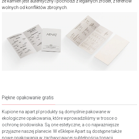
że kamień jest autentyczny i pochodzi z legalnych źródeł, z terenów
wolnych od konfliktów zbrojnych.
Piękne opakowanie gratis
Kupione na apart.pl produkty są domyślnie pakowane w
ekologiczne opakowania, które wprowadziliśmy w trosce o
ochronę środowiska. Są one estetyczne, a co najważniejsze
przyjazne naszej planecie. W eSklepie Apart są dostępne także
nowe opakowania w zachwycającej subtelnością tonacji