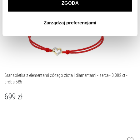
ZGODA
Klikając
ZGODA
wyrażasz zgodę na zainstalowanie
wszystkich rodzajów plików cookie, z których
Zarządzaj preferencjami
korzystamy. Możesz również wybrać jaki rodzaj plików
cookie zainstalujemy na Twoim urządzeniu, klikając
Zarządzaj preferencjami
. W każdej chwili możesz
dokonać zmiany wybranych przez Ciebie plików cookie.
Bransoletka z elementami żółtego złota i diamentami - serce - 0,002 ct -
próba 585
699
zł