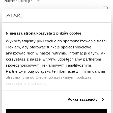
biżuterię z kolekcji Fun Fun!
Niniejsza strona korzysta z plików cookie
Wykorzystujemy pliki cookie do spersonalizowania treści
i reklam, aby oferować funkcje społecznościowe i
analizować ruch w naszej witrynie. Informacje o tym, jak
korzystasz z naszej witryny, udostępniamy partnerom
Bransoletka z cyrkoniami i elementem z żółtego złota - drzewko
społecznościowym, reklamowym i analitycznym.
Partnerzy mogą połączyć te informacje z innymi danymi
otrzymanymi od Ciebie lub uzyskanymi podczas
349
zł
korzystania z ich usług.
Szczegółowe informacje o zasadach wykorzystania
Pokaż szczegóły
przez nas plików cookie znajdziesz w
Polityce
prywatności
.