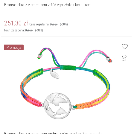
Bransoletka z elementami z żółtego złota i koralikami
251,30
zł
Cena regularna:
359
zł
(-30%)
Najniższa cena:
359
zł
(-30%)
Promocja
Bransoletka z elementami srebra z efektem Tie Dye - planeta