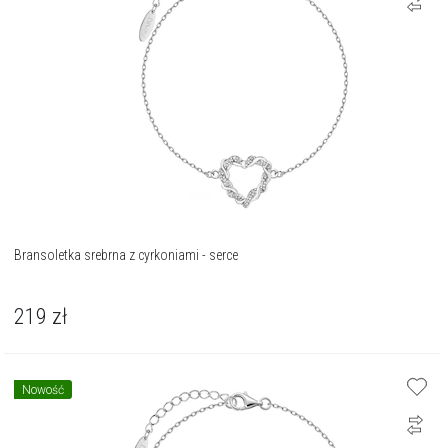
Bransoletka srebrna z cyrkoniami - serce
219
zł
Nowość