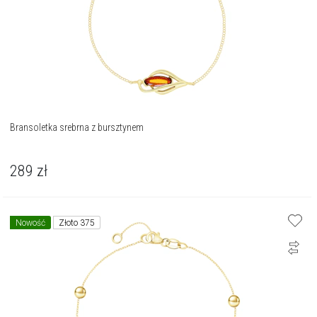
Bransoletka srebrna z bursztynem
289
zł
Nowość
Złoto 375