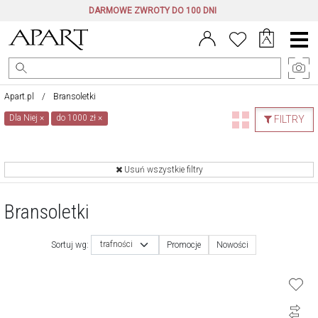
DARMOWE ZWROTY DO 100 DNI
Menu
główne
Apart.pl
Bransoletki
Dla Niej
×
do 1000 zł
×
FILTRY
Usuń wszystkie filtry
Bransoletki
trafności
Sortuj wg:
Promocje
Nowości