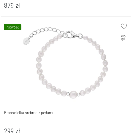
879
zł
Nowość
Bransoletka srebrna z perłami
299
zł