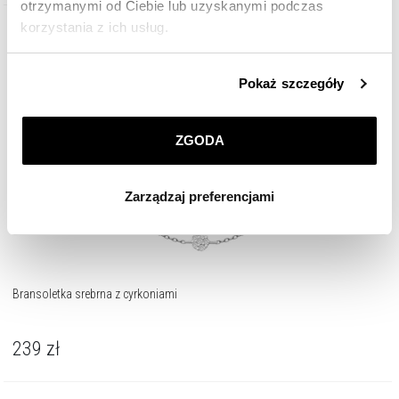
otrzymanymi od Ciebie lub uzyskanymi podczas
korzystania z ich usług.
Nowość
Szczegółowe informacje o zasadach wykorzystania
Pokaż szczegóły
przez nas plików cookie znajdziesz w
Polityce
prywatności
.
ZGODA
Klikając
ZGODA
wyrażasz zgodę na zainstalowanie
wszystkich rodzajów plików cookie, z których
Zarządzaj preferencjami
korzystamy. Możesz również wybrać jaki rodzaj plików
cookie zainstalujemy na Twoim urządzeniu, klikając
Zarządzaj preferencjami
. W każdej chwili możesz
dokonać zmiany wybranych przez Ciebie plików cookie.
Bransoletka srebrna z cyrkoniami
239
zł