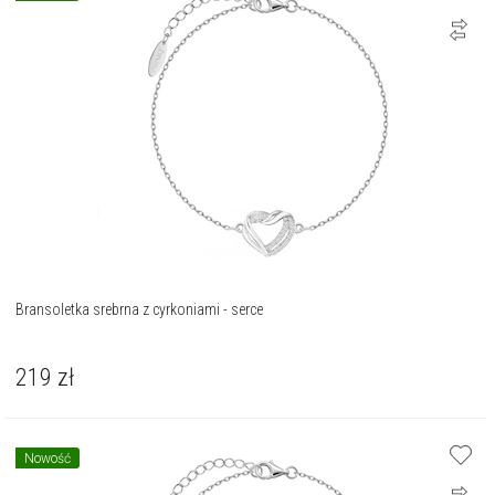
Bransoletka srebrna z cyrkoniami - serce
219
zł
Nowość