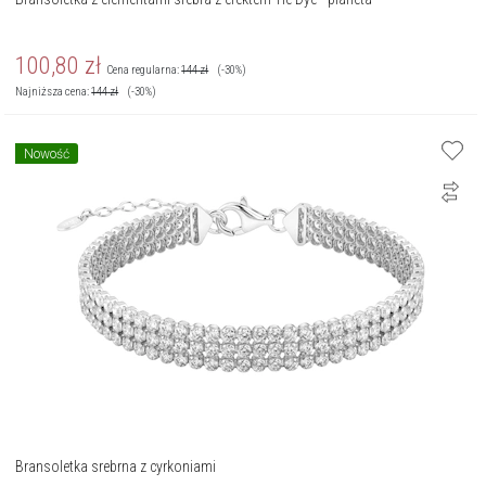
100,80
zł
Cena regularna:
144
zł
(-30%)
Najniższa cena:
144
zł
(-30%)
Nowość
Bransoletka srebrna z cyrkoniami