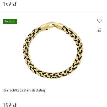
169
zł
Nowość
Bransoletka ze stali szlachetnej
199
zł