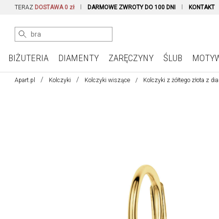
TERAZ
DOSTAWA 0 zł
DARMOWE ZWROTY DO 100 DNI
KONTAKT
BIŻUTERIA
DIAMENTY
ZARĘCZYNY
ŚLUB
MOTY
Apart.pl
Kolczyki
Kolczyki wiszące
Kolczyki z żółtego złota z d