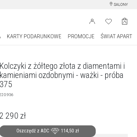
SALONY
A
KARTY PODARUNKOWE
PROMOCJE
ŚWIAT APART
Kolczyki z żółtego złota z diamentami i
kamieniami ozdobnymi - ważki - próba
375
220.936
2 290
zł
Oszczędź z ADC
114,50
zł