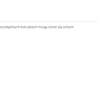
szczególnych kolczykach mogą różnić się od tych
anych na zdjęciu.
,5 mm.