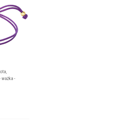
ota,
 ważka -