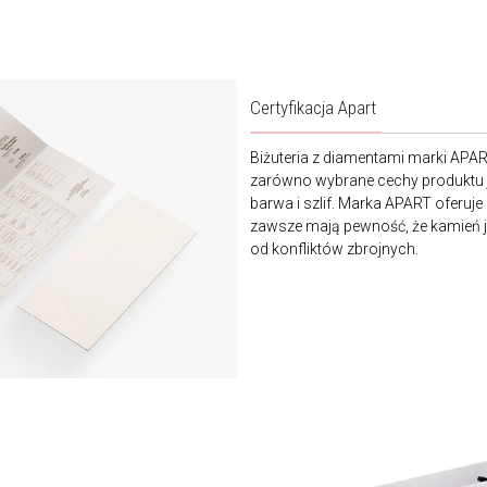
Certyfikacja Apart
Biżuteria z diamentami marki APA
zarówno wybrane cechy produktu j
barwa i szlif. Marka APART oferuje
zawsze mają pewność, że kamień je
od konfliktów zbrojnych.