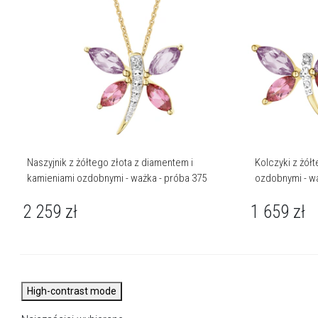
Naszyjnik z żółtego złota z diamentem i
Kolczyki z żół
kamieniami ozdobnymi - ważka - próba 375
ozdobnymi - wa
2 259
zł
1 659
zł
High-contrast mode