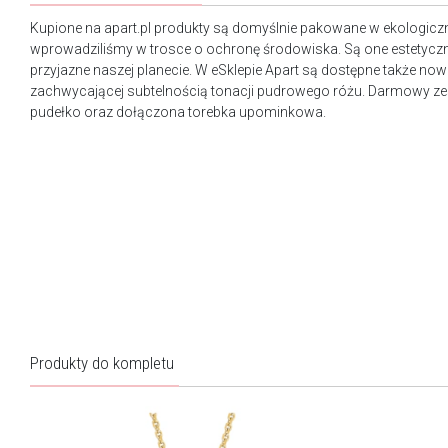
Kupione na apart.pl produkty są domyślnie pakowane w ekologicz
wprowadziliśmy w trosce o ochronę środowiska. Są one estetyczn
przyjazne naszej planecie. W eSklepie Apart są dostępne także n
zachwycającej subtelnością tonacji pudrowego różu. Darmowy ze
pudełko oraz dołączona torebka upominkowa.
Produkty do kompletu