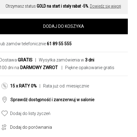
Otrzymasz status
GOLD na start i stały rabat -5%.
Dowiedz się więcej
DODAJ DO KOSZYKA
lub zamów telefonicznie
61 89 55 555
Dostawa
GRATIS
| Wysyłka zamówienia w
3 dni
100 dni na
DARMOWY ZWROT
| Piękne opakowanie gratis
15 x RATY 0%
| Rata już od:
miesięcznie
Sprawdź dostępność i zarezerwuj w salonie
Dodaj do listy życzeń
Dodaj do porównania