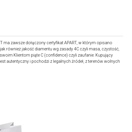
RT ma zawsze dołączony certyfikat APART, w którym opisano
ak również jakość diamentu wg zasady 4C czyli masa, czystość,
 swoim Klientom piąte C (confidence) czyli zaufanie. Kupujący
st autentyczny i pochodzi z legalnych źródeł, z terenów wolnych