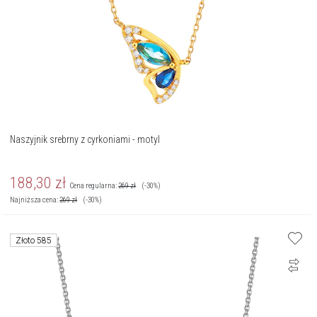
Naszyjnik srebrny z cyrkoniami - motyl
188,30
zł
Cena regularna:
269
zł
(-30%)
Najniższa cena:
269
zł
(-30%)
Złoto 585