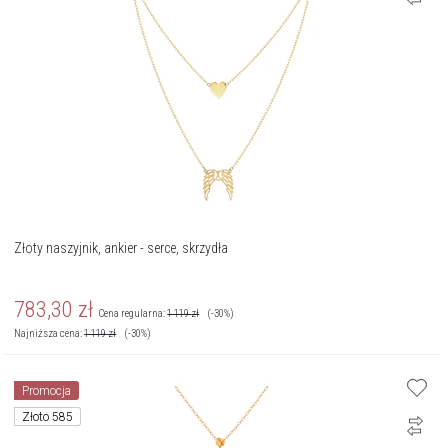
Złoty naszyjnik, ankier - serce, skrzydła
783,30
zł
Cena regularna:
1 119
zł
(-30%)
Najniższa cena:
1 119
zł
(-30%)
Promocja
Złoto 585