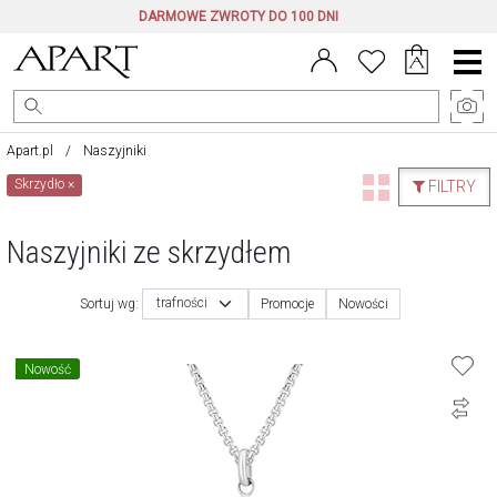
DARMOWE ZWROTY DO 100 DNI
Menu
główne
Apart.pl
Naszyjniki
Skrzydło
×
FILTRY
Naszyjniki ze skrzydłem
trafności
Sortuj wg:
Promocje
Nowości
Nowość