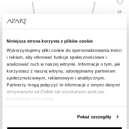
Niniejsza strona korzysta z plików cookie
Wykorzystujemy pliki cookie do spersonalizowania treści
i reklam, aby oferować funkcje społecznościowe i
analizować ruch w naszej witrynie. Informacje o tym, jak
korzystasz z naszej witryny, udostępniamy partnerom
społecznościowym, reklamowym i analitycznym.
Partnerzy mogą połączyć te informacje z innymi danymi
Naszyjnik srebrny z cyrkoniami - skrzydła
otrzymanymi od Ciebie lub uzyskanymi podczas
korzystania z ich usług.
439
zł
Szczegółowe informacje o zasadach wykorzystania
Pokaż szczegóły
przez nas plików cookie znajdziesz w
Polityce
Złoto 585
prywatności
.