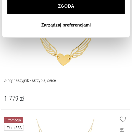
ZGODA
Klikając
ZGODA
wyrażasz zgodę na zainstalowanie
wszystkich rodzajów plików cookie, z których
Zarządzaj preferencjami
korzystamy. Możesz również wybrać jaki rodzaj plików
cookie zainstalujemy na Twoim urządzeniu, klikając
Zarządzaj preferencjami
. W każdej chwili możesz
dokonać zmiany wybranych przez Ciebie plików cookie.
Złoty naszyjnik - skrzydła, serce
1 779
zł
Promocja
Złoto 333