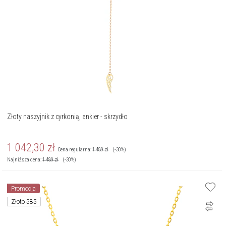
Złoty naszyjnik z cyrkonią, ankier - skrzydło
1 042,30
zł
Cena regularna:
1 489
zł
(-30%)
Najniższa cena:
1 489
zł
(-30%)
Promocja
Złoto 585