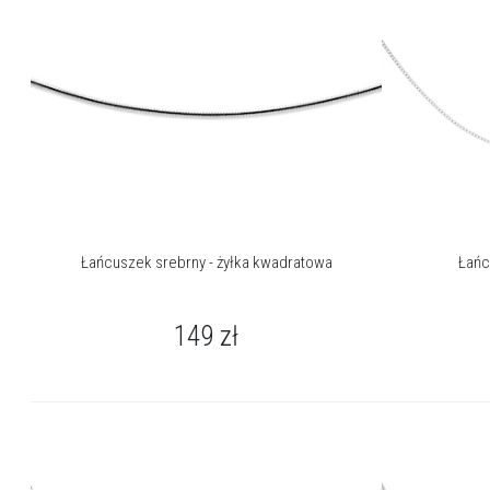
Łańcuszek srebrny - żyłka kwadratowa
Łańc
149
zł