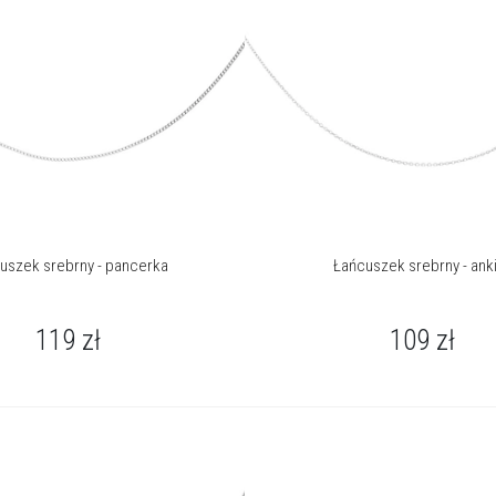
uszek srebrny - pancerka
Łańcuszek srebrny - ank
119
zł
109
zł