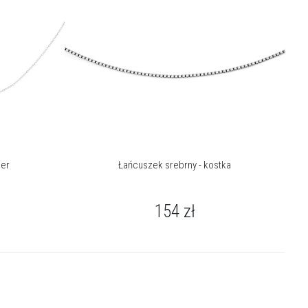
ier
Łańcuszek srebrny - kostka
154
zł