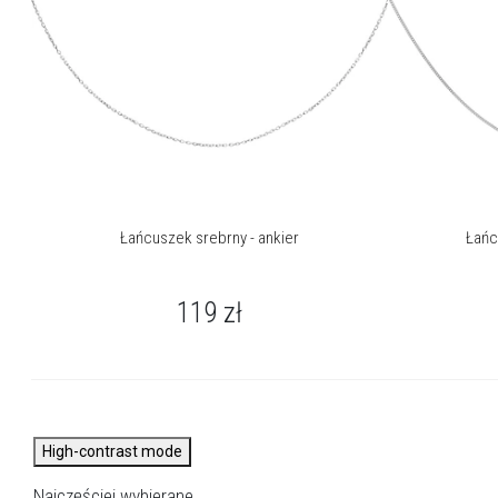
Łańcuszek srebrny - ankier
Łańc
119
zł
High-contrast mode
Najczęściej wybierane