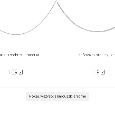
uszek srebrny - pancerka
Łańcuszek srebrny - kł
109
zł
119
zł
Pokaż wszystkie łańcuszki srebrne