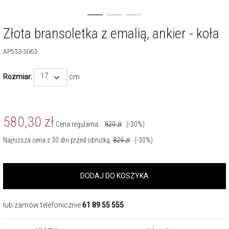
Złota bransoletka z emalią, ankier - koła
AP533-3063
17
Rozmiar:
cm
580,30
zł
Cena regularna:
829
zł
(-30%)
Najniższa cena z 30 dni przed obniżką:
829
zł
(-30%)
DODAJ DO KOSZYKA
lub zamów telefonicznie
61 89 55 555