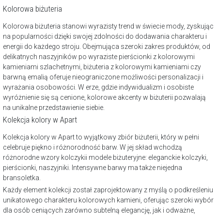
Kolorowa biżuteria
Kolorowa biżuteria stanowi wyrazisty trend w świecie mody, zyskując
na popularności dzięki swojej zdolności do dodawania charakteru i
energii do każdego stroju. Obejmująca szeroki zakres produktów, od
delikatnych naszyjników po wyraziste pierścionki z kolorowymi
kamieniami szlachetnymi, biżuteria z kolorowymi kamieniami czy
barwną emalią oferuje nieograniczone możliwości personalizacji i
wyrażania osobowości. W erze, gdzie indywidualizm i osobiste
wyróżnienie się są cenione, kolorowe akcenty w biżuterii pozwalają
na unikalne przedstawienie siebie.
Kolekcja kolory w Apart
Kolekcja kolory w Apart to wyjątkowy zbiór biżuterii, który w pełni
celebruje piękno i różnorodność barw. W jej skład wchodzą
różnorodne wzory kolczykii modele biżuteryjne: eleganckie kolczyki,
pierścionki, naszyjniki. Intensywne barwy ma także niejedna
bransoletka.
Każdy element kolekcji został zaprojektowany z myślą o podkreśleniu
unikatowego charakteru kolorowych kamieni, oferując szeroki wybór
dla osób ceniących zarówno subtelną elegancję, jak i odważne,