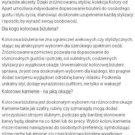
wyraziste akcenty. Dzięki zróżnicowaniu stylów, kolekcja Kolory od
Apart umożliwia indywidualne dopasowanie biżuterii do osobistego
gustu i stylu życia, stanowiąc doskonałe uzupełnienie każdej stylizacji
i sposób, by wyrazić swoją osobowość.
Dla kogo kolorowa biżuteria?
Kolorowa biżuteria nie zna ograniczeń wiekowych czy stylistycznych,
stając się atrakcyjnym wyborem dla szerokiego spektrum osób.
Zróżnicowane wzornictwo pozwala na dopasowanie do
różnorodnych gustów i potrzeb, od subtelnych, codziennych
stylizacji po wyjątkowe okazje. Uniwersalność kolorowej biżuterii
sprawia, że jest ona doskonałym wyborem dla każdego, kto pragnie
dodać swojemu wyglądowi odrobinę barwy i blasku. Podkreśla
unikalny styl, dodaje wyrazistości outfitom, nie tylko w wakacje!
Kolorowe kamienie - na jaką okazję?
Kolorowa biżuteria jest doskonałym wyborem na różnorodne okazje.
Kamienie takie jak szafiry, rubiny czy szmaragdy mogą dodać
uroczystości strojom ślubnym, podczas gdy bardziej stonowane
barwy będą idealne na co dzień lub do pracy. Wybór koloru kamienia
może również nawiązywać do osobistych preferencji, symbolizując
różne cechy lub emocje, co czyni kolorową biżuterię wyjątkowo