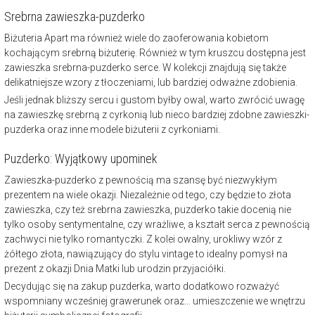
Srebrna zawieszka-puzderko
Biżuteria Apart ma również wiele do zaoferowania kobietom
kochającym
srebrną biżuterię
. Również w tym kruszcu dostępna jest
zawieszka srebrna-puzderko serce. W kolekcji znajdują się także
delikatniejsze wzory z tłoczeniami, lub bardziej odważne zdobienia.
Jeśli jednak bliższy sercu i gustom byłby owal, warto zwrócić uwagę
na zawieszkę srebrną z cyrkonią lub nieco bardziej zdobne zawieszki-
puzderka oraz inne modele
biżuterii z cyrkoniami
.
Puzderko: Wyjątkowy upominek
Zawieszka-puzderko z pewnością ma szansę być niezwykłym
prezentem na wiele okazji. Niezależnie od tego, czy będzie to złota
zawieszka, czy też srebrna zawieszka, puzderko takie docenią nie
tylko osoby sentymentalne, czy wrażliwe, a kształt serca z pewnością
zachwyci nie tylko romantyczki. Z kolei owalny, urokliwy wzór z
żółtego złota, nawiązujący do stylu vintage to idealny pomysł na
prezent z okazji Dnia Matki
lub urodzin przyjaciółki.
Decydując się na zakup puzderka, warto dodatkowo rozważyć
wspomniany wcześniej grawerunek oraz… umieszczenie we wnętrzu