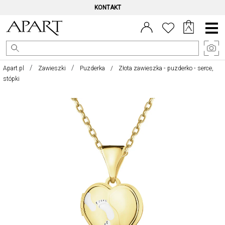
KONTAKT
Menu
główne
Apart.pl
Zawieszki
Puzderka
Złota zawieszka - puzderko - serce,
stópki