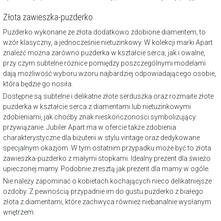
Złota zawieszka-puzderko
Puzderko wykonane
ze złota
dodatkowo zdobione diamentem, to
wzór klasyczny, a jednocześnie nietuzinkowy. W kolekcji marki Apart
znaleźć można zarówno puzderka w kształcie serca, jak i owalne,
przy czym subtelne różnice pomiędzy poszczególnymi modelami
dają możliwość wyboru wzoru najbardziej odpowiadającego osobie,
która będzie go nosiła.
Dostępne są subtelne i delikatne złote serduszka oraz rozmaite złote
puzderka
w kształcie serca z diamentami
lub nietuzinkowymi
zdobieniami, jak choćby znak nieskończoności symbolizujący
przywiązanie. Jubiler Apart ma w ofercie także zdobienia
charakterystyczne dla
biżuterii w stylu vintage
oraz dedykowane
specjalnym okazjom. W tym ostatnim przypadku może być to złota
zawieszka-puzderko z małymi stopkami. Idealny
prezent dla świeżo
upieczonej mamy
. Podobnie zresztą jak prezent dla mamy w ogóle.
Nie należy zapominać o kobietach kochających nieco delikatniejsze
ozdoby. Z pewnością przypadnie im do gustu puzderko z białego
złota z diamentami, które zachwyca również niebanalnie wysłanym
wnętrzem.