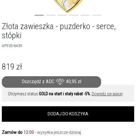
Złota zawieszka - puzderko - serce,
stópki
AP535-6439
819
zł
Oszczędź z ADC
40,95
zł
Otrzymasz status
GOLD na start i stały rabat -5%.
Dowiedz się więcej
DODAJ DO KOSZYKA
Zamów do
12:00
- wysyłka jeszcze dzisiaj