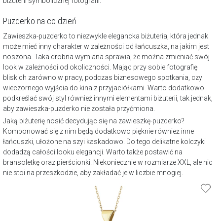
biżuterii symbolicznej fotografii.
Puzderko na co dzień
Zawieszka-puzderko to niezwykle elegancka biżuteria, która jednak
może mieć inny charakter w zależności od
łańcuszka
, na jakim jest
noszona. Taka drobna wymiana sprawia, że można zmieniać swój
look w zależności od okoliczności. Mając przy sobie fotografię
bliskich zarówno w pracy, podczas biznesowego spotkania, czy
wieczornego wyjścia do kina z przyjaciółkami. Warto dodatkowo
podkreślać swój styl również innymi elementami biżuterii, tak jednak,
aby zawieszka-puzderko nie została przyćmiona.
Jaką biżuterię nosić decydując się na zawieszkę-puzderko?
Komponować się z nim będą dodatkowo pięknie również inne
łańcuszki, ułożone na szyi kaskadowo. Do tego delikatne kolczyki
dodadzą całości looku elegancji. Warto także postawić na
bransoletkę oraz pierścionki. Niekoniecznie w rozmiarze XXL, ale nic
nie stoi na przeszkodzie, aby zakładać je w liczbie mnogiej.