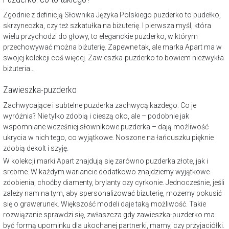
Zgodnie z definicją Słownika Języka Polskiego puzderko to pudełko,
skrzyneczka, czy też
szkatułka na biżuterię
. I pierwsza myśl, która
wielu przychodzi do głowy, to eleganckie puzderko, w którym
przechowywać można biżuterię. Zapewne tak, ale marka Apart ma w
swojej kolekcji coś więcej. Zawieszka-puzderko to bowiem niezwykła
biżuteria…
Zawieszka-puzderko
Zachwycające i subtelne puzderka zachwycą każdego. Co je
wyróżnia? Nie tylko zdobią i cieszą oko, ale – podobnie jak
wspomniane wcześniej słownikowe puzderka – dają możliwość
ukrycia w nich tego, co wyjątkowe. Noszone na
łańcuszku
pięknie
zdobią dekolt i szyję.
W kolekcji marki Apart znajdują się zarówno puzderka złote, jak i
srebrne. W każdym wariancie dodatkowo znajdziemy wyjątkowe
zdobienia, choćby
diamenty
, brylanty czy cyrkonie. Jednocześnie, jeśli
zależy nam na tym, aby spersonalizować biżuterię, możemy pokusić
się o
grawerunek
. Większość modeli daje taką możliwość. Takie
rozwiązanie sprawdzi się, zwłaszcza gdy zawieszka-puzderko ma
być formą upominku dla ukochanej partnerki, mamy, czy przyjaciółki.