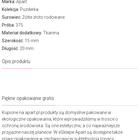
Marka
:
Apart
Kolekcja:
Puzderka
Surowiec:
Żółte złoto rodowane
Próba:
375
Materiał dodatkowy:
Tkanina
Szerokość:
15 mm
Długość:
20 mm
Opis produktu
Piękne opakowanie gratis
Kupione na apart.pl produkty są domyślnie pakowane w
ekologiczne opakowania, które wprowadziliśmy w trosce o
ochronę środowiska. Są one estetyczne, a co najważniejsze
przyjazne naszej planecie. W eSklepie Apart są dostępne także
nowe opakowania w zachwycającej subtelnością tonacji