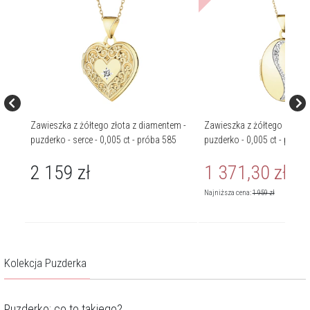
mi -
Zawieszka z żółtego złota z diamentem -
Zawieszka z żółtego złota 
puzderko - serce - 0,005 ct - próba 585
puzderko - 0,005 ct - próba
2 159
zł
1 371,30
zł
Cena r
Najniższa cena:
1 959
zł
Kolekcja Puzderka
Puzderko: co to takiego?