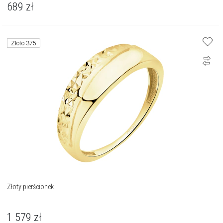
689
zł
Złoto 375
Złoty pierścionek
1 579
zł