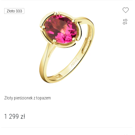
Złoto 333
Złoty pierścionek z topazem
1 299
zł