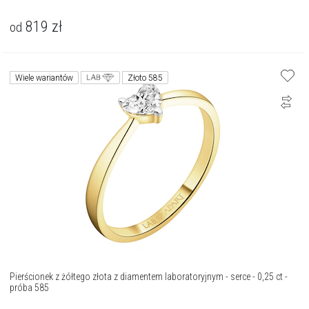
819
zł
od
Wiele wariantów
Złoto 585
Pierścionek z żółtego złota z diamentem laboratoryjnym - serce - 0,25 ct -
próba 585