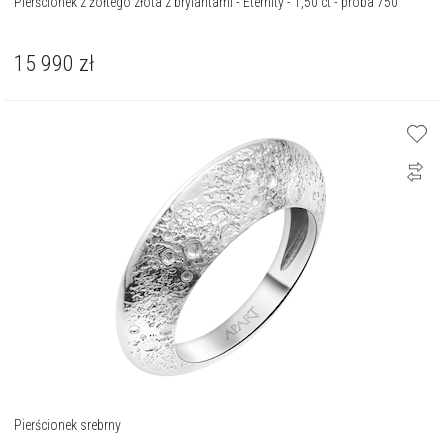
Pierścionek z żółtego złota z brylantami - Eternity - 1,50 ct - próba 750
15 990
zł
Pierścionek srebrny