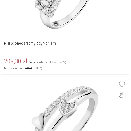
Pierścionek srebrny z cyrkoniami
209,30
zł
Cena regularna:
299
zł
(-30%)
Najniższa cena:
299
zł
(-30%)