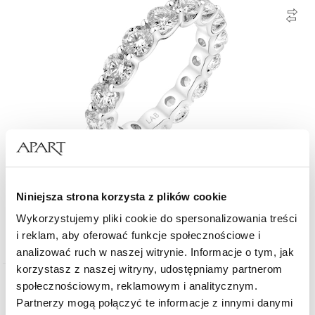
Pierścionek z białego złota z brylantami laboratoryjnymi - Eternity - 3,75 ct -
Niniejsza strona korzysta z plików cookie
próba 750
Wykorzystujemy pliki cookie do spersonalizowania treści
15 990
zł
od
i reklam, aby oferować funkcje społecznościowe i
analizować ruch w naszej witrynie. Informacje o tym, jak
korzystasz z naszej witryny, udostępniamy partnerom
społecznościowym, reklamowym i analitycznym.
Wiele wariantów
Złoto 585
Partnerzy mogą połączyć te informacje z innymi danymi