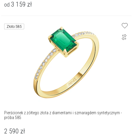
3 159
zł
od
Złoto 585
Pierścionek z żółtego złota z diamentami i szmaragdem syntetycznym -
próba 585
2 590
zł