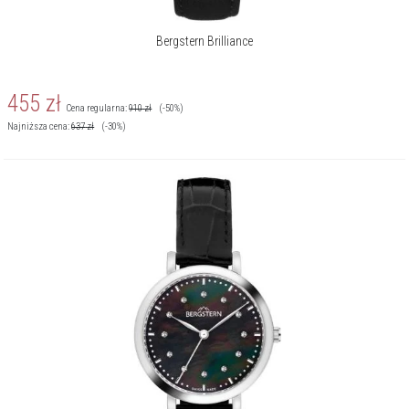
Bergstern Brilliance
455
zł
Cena regularna:
910
zł
(-50%)
Najniższa cena:
637
zł
(-30%)