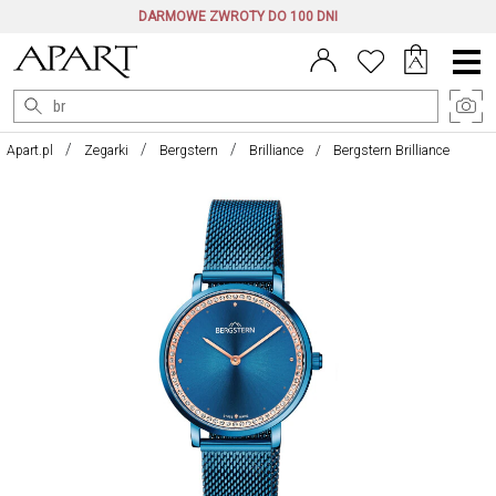
DARMOWE ZWROTY DO 100 DNI
Menu
główne
Apart.pl
Zegarki
Bergstern
Brilliance
Bergstern Brilliance