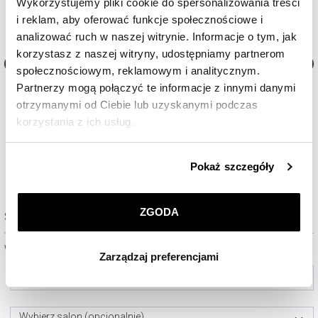
Wykorzystujemy pliki cookie do spersonalizowania treści
i reklam, aby oferować funkcje społecznościowe i
analizować ruch w naszej witrynie. Informacje o tym, jak
korzystasz z naszej witryny, udostępniamy partnerom
społecznościowym, reklamowym i analitycznym.
Zegarek damski Bergstern Brilliance
Zegarek damski Bergstern Br
Partnerzy mogą połączyć te informacje z innymi danymi
otrzymanymi od Ciebie lub uzyskanymi podczas
korzystania z ich usług.
940
zł
990
zł
Szczegółowe informacje o zasadach wykorzystania
Pokaż szczegóły
przez nas plików cookie znajdziesz w
Polityce
prywatności
.
ZGODA
Sprawdź dostępność w salonie
Klikając
ZGODA
wyrażasz zgodę na zainstalowanie
wszystkich rodzajów plików cookie, z których
Wybierz miasto lub salon
Zarządzaj preferencjami
korzystamy. Możesz również wybrać jaki rodzaj plików
cookie zainstalujemy na Twoim urządzeniu, klikając
Wybierz miasto
Zarządzaj preferencjami
. W każdej chwili możesz
dokonać zmiany wybranych przez Ciebie plików cookie.
Wybierz salon (opcjonalnie)