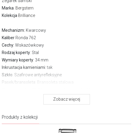
Zegarek damski
Marka
:
Bergstern
Kolekcja
Brilliance
Mechanizm:
Kwarcowy
Kaliber
Ronda 762
Cechy:
Wskazówkowy
Rodzaj koperty
: Stal
Wymiary koperty
: 34 mm
Inkrustacja kamieniami
: tak
Szkło
: Szafirowe antyrefleksyjne
Pasek/bransoleta
: Bransoleta stalowa
Długość paska
: 70/95 mm, szerokość paska 16 mm
Zapięcie
Zwykłe
Zobacz więcej
Wodoszczelność:
30 m
Gwarancja producenta:
3 lata
Produkty z kolekcji
Pobierz instrukcję
O marce Bergstern