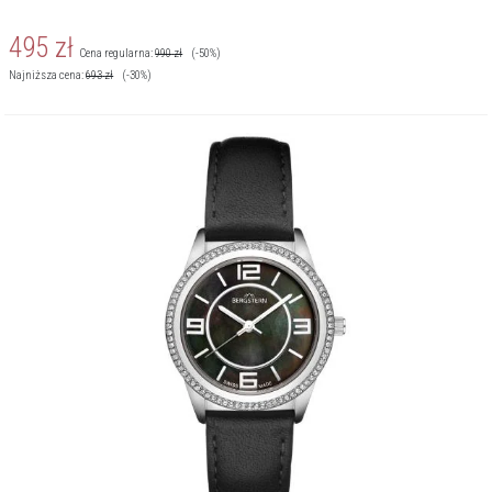
495
zł
Cena regularna:
990
zł
(-50%)
Najniższa cena:
693
zł
(-30%)