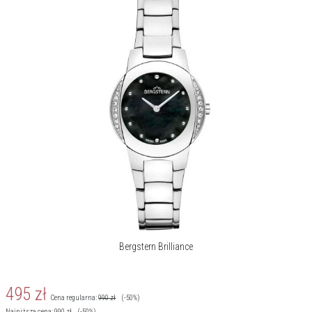
Bergstern jest szczególną marką, powstałą z wielkich i szlachetnych
inspiracji. Pierwszą z nich jest urzekające piękno szwajcarskiego
krajobrazu, jego czystość, wzniosłość i majestatyczność. Miejsce, w
którym góry zdają się dotykać nieboskłonu, sięgać gwiazd. Druga to
siła ludzkiego charakteru i wszystkich cech sprawiających, że jest
zdolny rozwijać się, doskonalić, niezłomnie dążyć do sukcesów,
realizować śmiałe marzenia.
Więcej o marce
Bergstern Brilliance
495
zł
Cena regularna:
990
zł
(-50%)
Najniższa cena:
990
zł
(-50%)