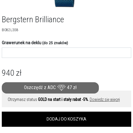
Bergstern Brilliance
B082L358
Grawerunek na deklu
(do 25 znaków)
940
zł
Oszczędź z ADC
47
zł
Otrzymasz status
GOLD na start i stały rabat -5%.
Dowiedz się więcej
DODAJ DO KOSZYKA