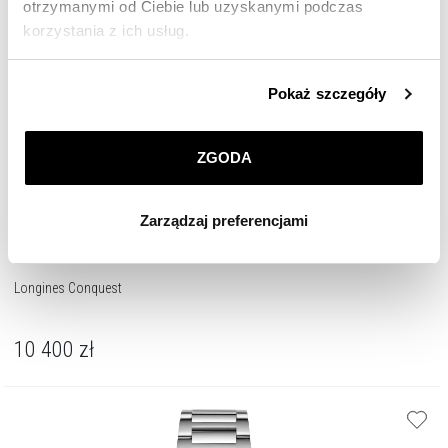
otrzymanymi od Ciebie lub uzyskanymi podczas
korzystania z ich usług.
Szczegółowe informacje o zasadach wykorzystania
Pokaż szczegóły
przez nas plików cookie znajdziesz w
Polityce
prywatności
.
ZGODA
Klikając
ZGODA
wyrażasz zgodę na zainstalowanie
wszystkich rodzajów plików cookie, z których
Zarządzaj preferencjami
korzystamy. Możesz również wybrać jaki rodzaj plików
cookie zainstalujemy na Twoim urządzeniu, klikając
Zarządzaj preferencjami
. W każdej chwili możesz
Longines Conquest
dokonać zmiany wybranych przez Ciebie plików cookie.
10 400
zł