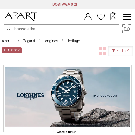
DOSTAWA 0 zł
Menu
główne
Apart.pl
Zegarki
Longines
Heritage
Heritage
×
FILTRY