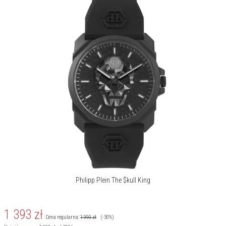
Philipp Plein The $kull King
1 393
zł
Cena regularna:
1 990
zł
(-30%)