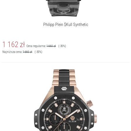
Philipp Plein $Kull Synthetic
1 162
zł
Cena regularna:
1 660
zł
(-30%)
Najniższa cena:
1 660
zł
(-30%)