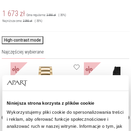
1 673
zł
Cena regularna:
2 390
zł
(-30%)
Najniższa cena:
2 390
zł
(-30%)
High-contrast mode
Najczęściej wybierane
%
%
Niniejsza strona korzysta z plików cookie
Wykorzystujemy pliki cookie do spersonalizowania treści
i reklam, aby oferować funkcje społecznościowe i
analizować ruch w naszej witrynie. Informacje o tym, jak
kes
Zegarek męski Philipp Plein $Keleton
Zegarek męski Philipp Ple