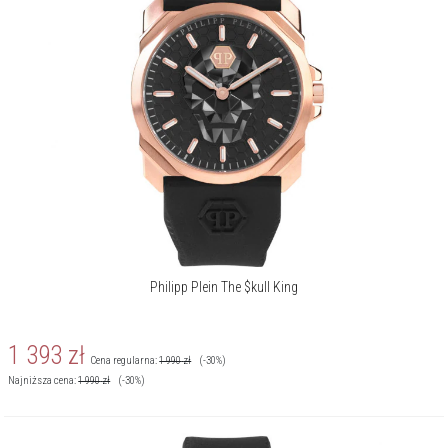
Philipp Plein The $kull King
1 393
zł
Cena regularna:
1 990
zł
(-30%)
Najniższa cena:
1 990
zł
(-30%)