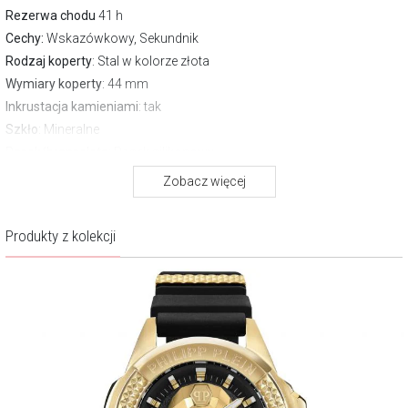
Rezerwa chodu
41 h
Cechy:
Wskazówkowy, Sekundnik
Rodzaj koperty
: Stal w kolorze złota
Wymiary koperty
: 44 mm
Inkrustacja kamieniami
: tak
Szkło
: Mineralne
Pasek/bransoleta
: Pasek silikonowy
Zapięcie
Zwykłe
Zobacz więcej
Wodoszczelność:
50 m
Gwarancja producenta:
2 lata
Produkty z kolekcji
O marce Philipp Plein
Zegarki Philipp Plein charakteryzują się wyjątkowym wzornictwem,
łączącym bogate i śmiałe detale. $KULL i $KELETON to jedne z
ikonicznych motywów graficznych Philipp Plein, które zdobią
kolekcję. Poszczególne linie czasomierzy są zróżnicowane, można w
nich znaleźć zarówno ponadczasowe, eleganckie wzory, jak i bardziej
ekstrawaganckie stylizacje.