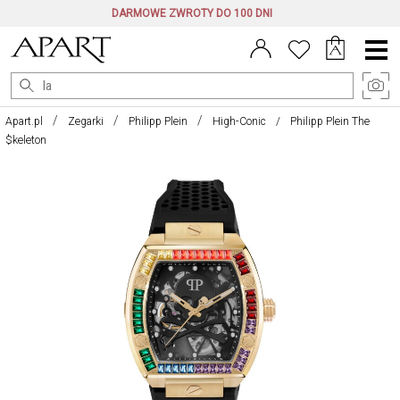
DARMOWE ZWROTY DO 100 DNI
Menu
główne
Apart.pl
Zegarki
Philipp Plein
High-Conic
Philipp Plein The
$keleton