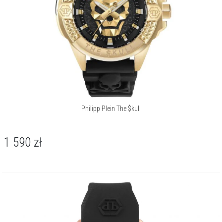
Więcej o marce
Philipp Plein The $kull
1 590
zł