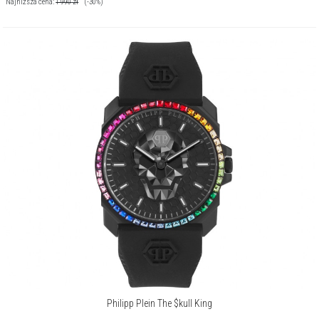
Najniższa cena:
1 990
zł
(-30%)
Philipp Plein The $kull King