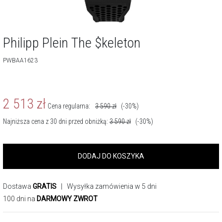
Philipp Plein The $keleton
PWBAA1623
2 513
zł
Cena regularna:
3 590
zł
(-30%)
Najniższa cena z 30 dni przed obniżką:
3 590
zł
(-30%)
DODAJ DO KOSZYKA
Dostawa
GRATIS
| Wysyłka zamówienia w 5 dni
100 dni na
DARMOWY ZWROT