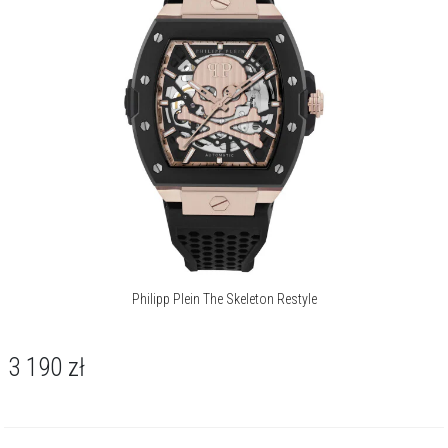
nich znaleźć zarówno ponadczasowe, eleganckie wzory, jak i bardziej
ekstrawaganckie stylizacje.
Więcej o marce
Philipp Plein The Skeleton Restyle
3 190
zł