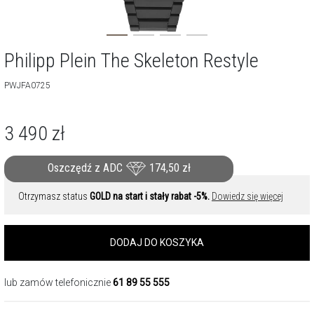
Philipp Plein The Skeleton Restyle
PWJFA0725
3 490
zł
Oszczędź z ADC
174,50
zł
Otrzymasz status
GOLD na start i stały rabat -5%.
Dowiedz się więcej
DODAJ DO KOSZYKA
lub zamów telefonicznie
61 89 55 555