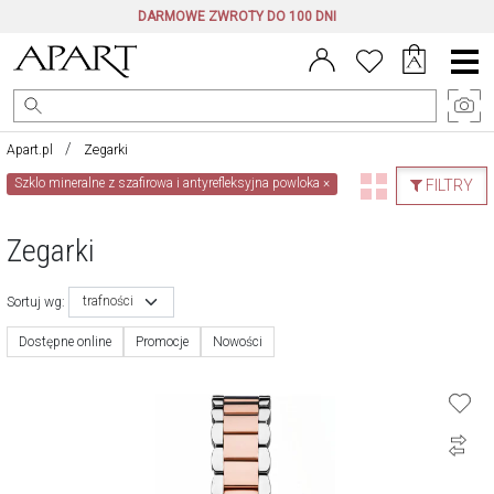
DARMOWE ZWROTY DO 100 DNI
Menu
główne
Apart.pl
Zegarki
Szklo mineralne z szafirowa i antyrefleksyjna powloka
×
FILTRY
Zegarki
trafności
Sortuj wg:
Dostępne online
Promocje
Nowości