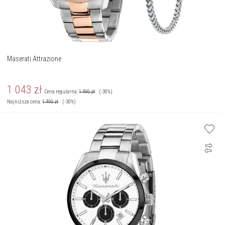
Maserati Attrazione
1 043
zł
Cena regularna:
1 490
zł
(-30%)
Najniższa cena:
1 490
zł
(-30%)