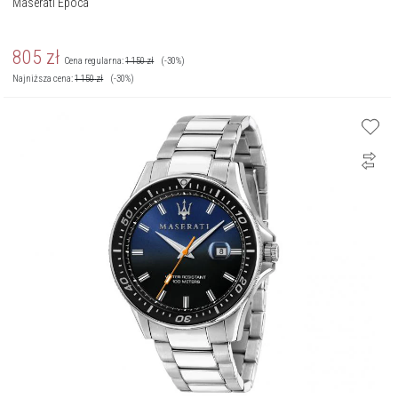
Maserati Epoca
805
zł
Cena regularna:
1 150
zł
(-30%)
Najniższa cena:
1 150
zł
(-30%)