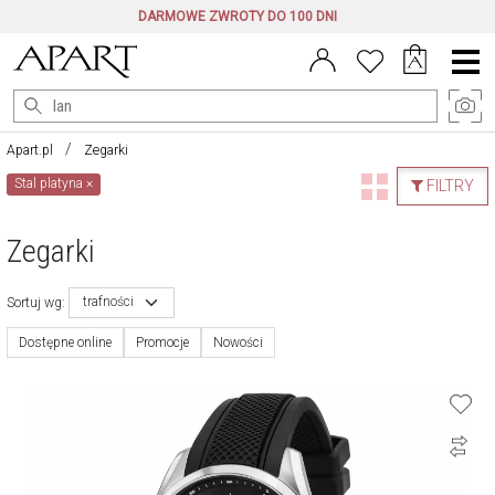
DARMOWE ZWROTY DO 100 DNI
Menu
główne
Apart.pl
Zegarki
Stal platyna
×
FILTRY
Zegarki
trafności
Sortuj wg:
Dostępne online
Promocje
Nowości