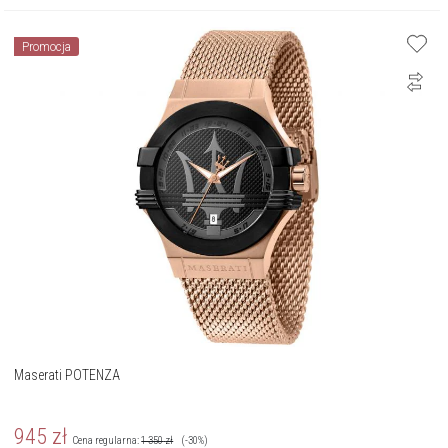
Promocja
Maserati POTENZA
945
zł
Cena regularna:
1 350
zł
(-30%)