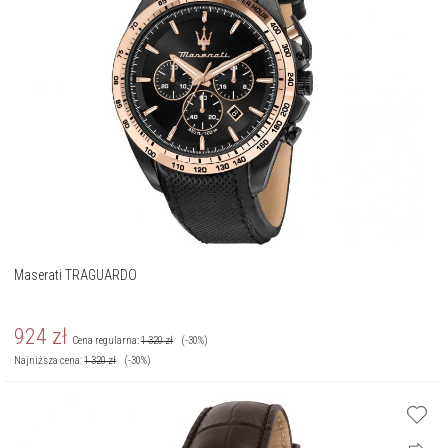
Maserati TRAGUARDO
924
zł
Cena regularna:
1 320
zł
(-30%)
Najniższa cena:
1 320
zł
(-30%)