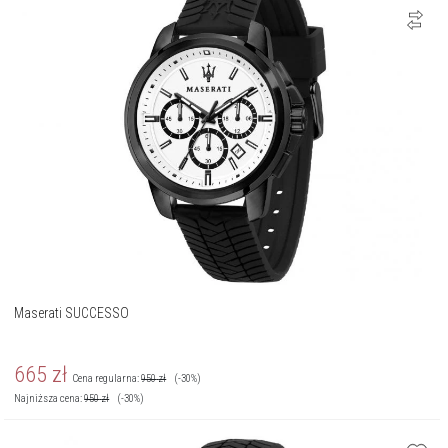
Maserati SUCCESSO
665
zł
Cena regularna:
950
zł
(-30%)
Najniższa cena:
950
zł
(-30%)