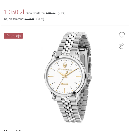
1 050
zł
Cena regularna:
1 500
zł
(-30%)
Najniższa cena:
1 500
zł
(-30%)
Promocja