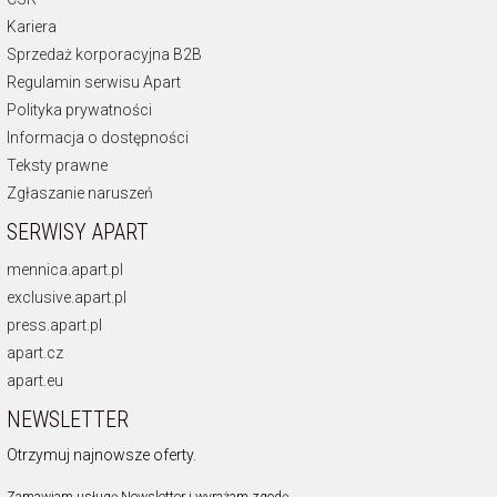
Kariera
Sprzedaż korporacyjna B2B
Regulamin serwisu Apart
Polityka prywatności
Informacja o dostępności
Teksty prawne
Zgłaszanie naruszeń
SERWISY APART
mennica.apart.pl
exclusive.apart.pl
press.apart.pl
apart.cz
apart.eu
NEWSLETTER
Otrzymuj najnowsze oferty.
Zamawiam usługę Newsletter i wyrażam zgodę