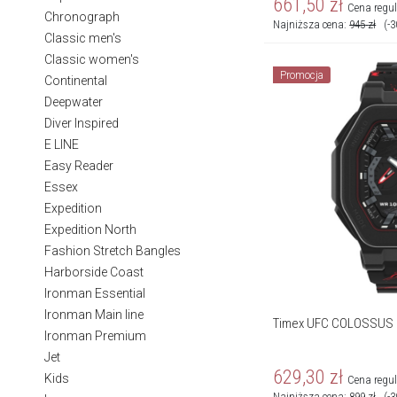
661,50
zł
Cena regu
Chronograph
Najniższa cena:
945
zł
(-
Classic men's
Classic women's
Promocja
Continental
Deepwater
Diver Inspired
E LINE
Easy Reader
Essex
Expedition
Expedition North
Fashion Stretch Bangles
Harborside Coast
Ironman Essential
Ironman Main line
Timex UFC COLOSSUS
Ironman Premium
Jet
629,30
zł
Kids
Cena regu
Najniższa cena:
899
zł
(-