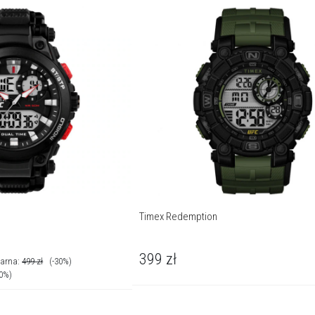
Timex Redemption
399
zł
larna:
499
zł
(-30%)
30%)