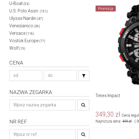
U-Boat
(53)
Promocja
U.S. Polo Assn.
(151)
Ulysse Nardin
(47)
Venezianico
(36)
Versace
(116)
Vostok Europe
(77)
Wolf
(15)
CENA
NAZWA ZEGARKA
Timex Impact
349,30
zł
Cena regu
NR REF.
Najniższa cena:
499
zł
(-