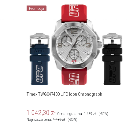
Promocja
Timex TWG047400 UFC Icon Chronograph
1 042,30
zł
Cena regularna:
1 489
zł
(-30%)
Najniższa cena:
1 489
zł
(-30%)