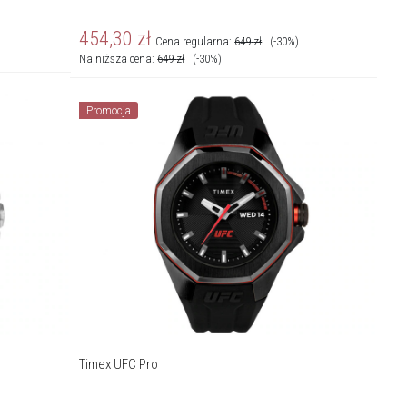
454,30
zł
Cena regularna:
649
zł
(-30%)
Najniższa cena:
649
zł
(-30%)
Promocja
Timex UFC Pro