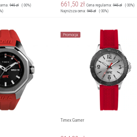
661,50
zł
larna:
945
zł
(-30%)
Cena regularna:
945
zł
(-30%)
5%)
Najniższa cena:
945
zł
(-30%)
Promocja
Timex Gamer