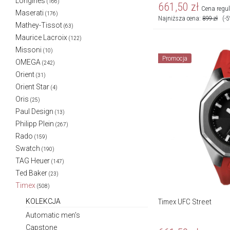
Longines
(166)
661,50
zł
Cena regu
Maserati
(176)
Najniższa cena:
899
zł
(-
Mathey-Tissot
(63)
Maurice Lacroix
(122)
Missoni
(10)
Promocja
OMEGA
(242)
Orient
(31)
Orient Star
(4)
Oris
(25)
Paul Design
(13)
Philipp Plein
(267)
Rado
(159)
Swatch
(190)
TAG Heuer
(147)
Ted Baker
(23)
Timex
(508)
KOLEKCJA
Timex UFC Street
Automatic men's
Capstone