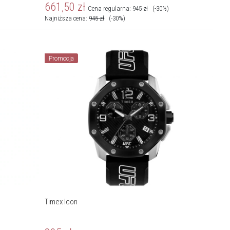
661,50
zł
Cena regularna:
945
zł
(-30%)
Najniższa cena:
945
zł
(-30%)
Promocja
Timex Icon