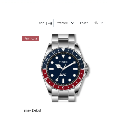
48
Sortuj wg:
trafności
Pokaż
Promocja
Timex Debut