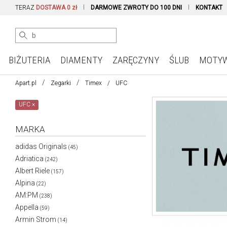
TERAZ
DOSTAWA 0 zł
DARMOWE ZWROTY DO 100 DNI
KONTAKT
BIŻUTERIA
DIAMENTY
ZARĘCZYNY
ŚLUB
MOTY
Apart.pl
Zegarki
Timex
UFC
UFC
×
MARKA
adidas Originals
(45)
Adriatica
(242)
Albert Riele
(157)
Alpina
(22)
AM:PM
(238)
Appella
(59)
Armin Strom
(14)