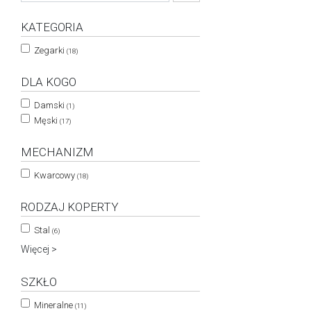
KATEGORIA
Zegarki
(18)
DLA KOGO
Damski
(1)
Męski
(17)
MECHANIZM
Kwarcowy
(18)
RODZAJ KOPERTY
Stal
(6)
Więcej >
SZKŁO
Mineralne
(11)