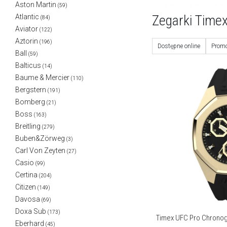
Aston Martin
(59)
Zegarki Time
Atlantic
(84)
Aviator
(122)
Aztorin
(196)
Dostępne online
Promo
Ball
(59)
Balticus
(14)
Baume & Mercier
(110)
Bergstern
(191)
Bomberg
(21)
Boss
(163)
Breitling
(279)
Buben&Zörweg
(3)
Carl Von Zeyten
(27)
Casio
(99)
Certina
(204)
Citizen
(149)
Davosa
(69)
Doxa Sub
(173)
Timex UFC Pro Chrono
Eberhard
(45)