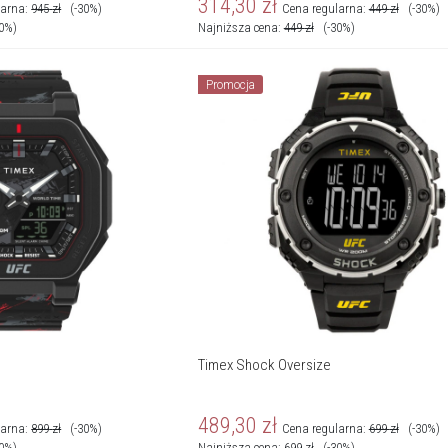
314,30
zł
larna:
945
zł
(-30%)
Cena regularna:
449
zł
(-30%)
30%)
Najniższa cena:
449
zł
(-30%)
Promocja
Timex Shock Oversize
489,30
zł
larna:
899
zł
(-30%)
Cena regularna:
699
zł
(-30%)
30%)
Najniższa cena:
699
zł
(-30%)