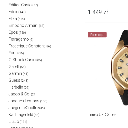
Edifice Casio
(77)
1 449
zł
Edox
(143)
Elixa
(316)
Emporio Armani
(66)
Epos
(126)
Promocja
Ferragamo
(9)
Frederique Constant
(96)
Furla
(26)
G-Shock Casio
(65)
Garett
(55)
Garmin
(41)
Guess
(243)
Herbelin
(29)
Jacob & Co.
(21)
Jacques Lemans
(116)
Jaeger-LeCoultre
(36)
Timex UFC Street
Karl Lagerfeld
(55)
Liu Jo
(121)