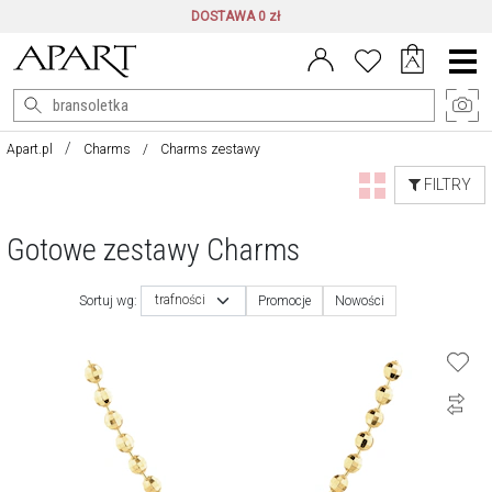
DOSTAWA 0 zł
Menu
główne
Apart.pl
Charms
Charms zestawy
FILTRY
Gotowe zestawy Charms
trafności
Sortuj wg:
Promocje
Nowości