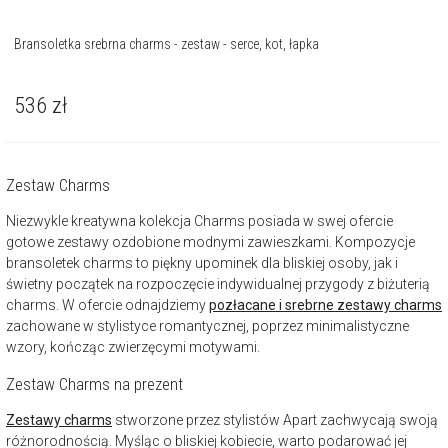
Bransoletka srebrna charms - zestaw - serce, kot, łapka
536
zł
Zestaw Charms
Niezwykle kreatywna kolekcja Charms posiada w swej ofercie
gotowe zestawy ozdobione modnymi zawieszkami. Kompozycje
bransoletek charms to piękny upominek dla bliskiej osoby, jak i
świetny początek na rozpoczęcie indywidualnej przygody z biżuterią
charms. W ofercie odnajdziemy
pozłacane i srebrne zestawy charms
zachowane w stylistyce romantycznej, poprzez minimalistyczne
wzory, kończąc zwierzęcymi motywami.
Zestaw Charms na prezent
Zestawy charms
stworzone przez stylistów Apart zachwycają swoją
różnorodnością. Myśląc o bliskiej kobiecie, warto podarować jej