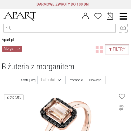
DARMOWE ZWROTY DO 100 DNI
Menu
główne
Apart.pl
Morganit
×
FILTRY
Biżuteria z morganitem
trafności
Sortuj wg:
Promocje
Nowości
Złoto 585