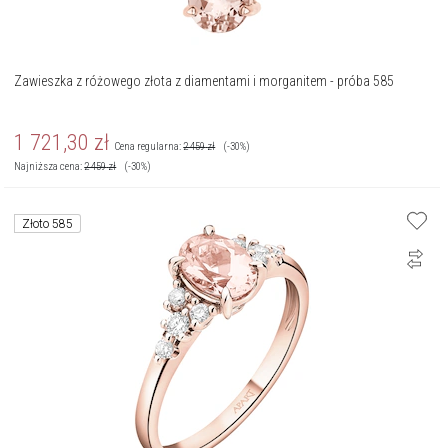
Zawieszka z różowego złota z diamentami i morganitem - próba 585
1 721,30
zł
Cena regularna:
2 459
zł
(-30%)
Najniższa cena:
2 459
zł
(-30%)
Złoto 585