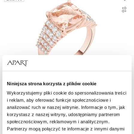
Niniejsza strona korzysta z plików cookie
Pierścionek z różowego złota z brylantami i morganitem - próba 750
Wykorzystujemy pliki cookie do spersonalizowania treści
i reklam, aby oferować funkcje społecznościowe i
14 990
zł
analizować ruch w naszej witrynie. Informacje o tym, jak
korzystasz z naszej witryny, udostępniamy partnerom
społecznościowym, reklamowym i analitycznym.
Złoto 585
Partnerzy mogą połączyć te informacje z innymi danymi