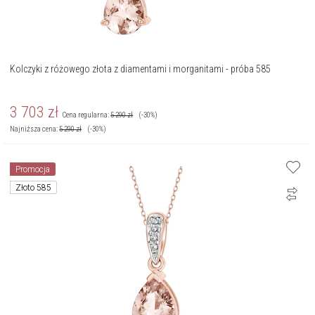
Kolczyki z różowego złota z diamentami i morganitami - próba 585
3 703
zł
Cena regularna:
5 290
zł
(-30%)
Najniższa cena:
5 290
zł
(-30%)
Promocja
Złoto 585