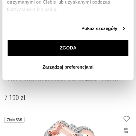
otrzymanymi od Ciebie lub uzyskanymi podczas
korzystania z ich usług.
Szczegółowe informacje o zasadach wykorzystania
Pokaż szczegóły
przez nas plików cookie znajdziesz w
Polityce
prywatności
.
ZGODA
Klikając
ZGODA
wyrażasz zgodę na zainstalowanie
wszystkich rodzajów plików cookie, z których
Zarządzaj preferencjami
korzystamy. Możesz również wybrać jaki rodzaj plików
cookie zainstalujemy na Twoim urządzeniu, klikając
Pierścionek z różowego złota z brylantami i morganitem - próba 585
Zarządzaj preferencjami
. W każdej chwili możesz
dokonać zmiany wybranych przez Ciebie plików cookie.
7 190
zł
Złoto 585