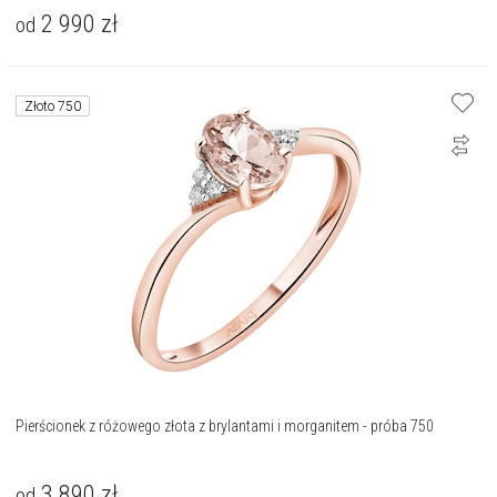
2 990
zł
od
Złoto 750
Pierścionek z różowego złota z brylantami i morganitem - próba 750
3 890
zł
od