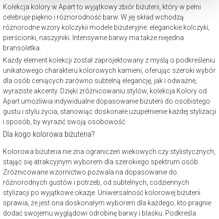
Kolekcja kolory w Apart to wyjątkowy zbiór biżuterii, który w pełni
celebruje piękno i różnorodność barw. W jej skład wchodzą
różnorodne wzory kolczykii modele biżuteryjne: eleganckie kolczyki,
pierścionki, naszyjniki. Intensywne barwy ma także niejedna
bransoletka.
Każdy element kolekcji został zaprojektowany z myślą o podkreśleniu
unikatowego charakteru kolorowych kamieni, oferując szeroki wybór
dla osób ceniących zarówno subtelną elegancję, jak i odważne,
wyraziste akcenty. Dzięki zróżnicowaniu stylów, kolekcja Kolory od
Apart umożliwia indywidualne dopasowanie biżuterii do osobistego
gustu i stylu życia, stanowiąc doskonałe uzupełnienie każdej stylizacji
i sposób, by wyrazić swoją osobowość.
Dla kogo kolorowa biżuteria?
Kolorowa biżuteria nie zna ograniczeń wiekowych czy stylistycznych,
stając się atrakcyjnym wyborem dla szerokiego spektrum osób.
Zróżnicowane wzornictwo pozwala na dopasowanie do
różnorodnych gustów i potrzeb, od subtelnych, codziennych
stylizacji po wyjątkowe okazje. Uniwersalność kolorowej biżuterii
sprawia, że jest ona doskonałym wyborem dla każdego, kto pragnie
dodać swojemu wyglądowi odrobinę barwy i blasku. Podkreśla