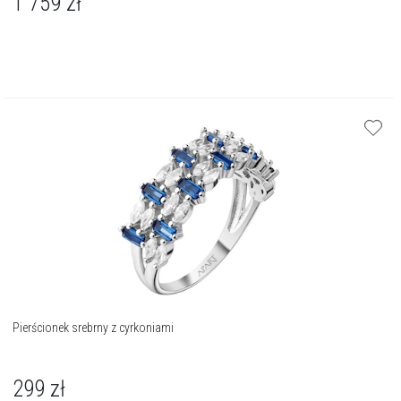
1 759
zł
Pierścionek srebrny z cyrkoniami
299
zł