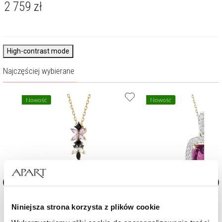
2 759
zł
High-contrast mode
Najczęściej wybierane
Nowość
Nowość
ami,
Zawieszka z czarnymi brylantami i
Zawieszka z żółtego złota z
Niniejsza strona korzysta z plików cookie
i -
kamieniami ozdobnymi - próba 585
rodolitem - próba 585