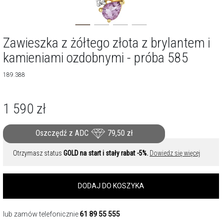
Zawieszka z żółtego złota z brylantem i
kamieniami ozdobnymi - próba 585
189.388
1 590
zł
Oszczędź z ADC
79,50
zł
Otrzymasz status
GOLD na start i stały rabat -5%.
Dowiedz się więcej
DODAJ DO KOSZYKA
lub zamów telefonicznie
61 89 55 555