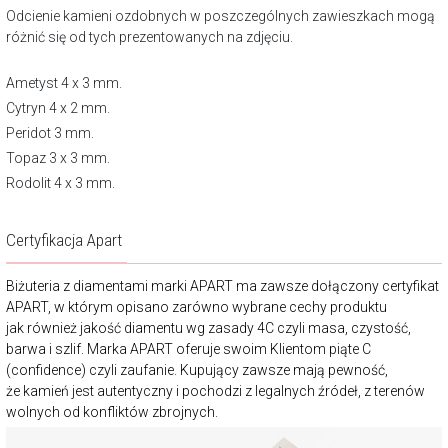
Odcienie kamieni ozdobnych w poszczególnych zawieszkach mogą
różnić się od tych prezentowanych na zdjęciu.
Ametyst 4 x 3 mm.
Cytryn 4 x 2 mm.
Peridot 3 mm.
Topaz 3 x 3 mm.
Rodolit 4 x 3 mm.
Certyfikacja Apart
Biżuteria z diamentami marki APART ma zawsze dołączony certyfikat
APART, w którym opisano zarówno wybrane cechy produktu
jak również jakość diamentu wg zasady 4C czyli masa, czystość,
barwa i szlif. Marka APART oferuje swoim Klientom piąte C
(confidence) czyli zaufanie. Kupujący zawsze mają pewność,
że kamień jest autentyczny i pochodzi z legalnych źródeł, z terenów
wolnych od konfliktów zbrojnych.