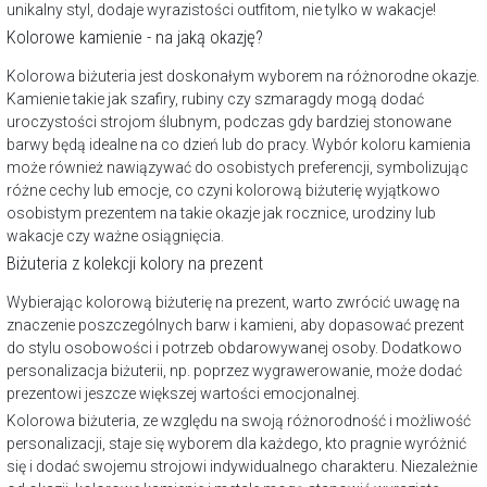
unikalny styl, dodaje wyrazistości outfitom, nie tylko w wakacje!
Kolorowe kamienie - na jaką okazję?
Kolorowa biżuteria jest doskonałym wyborem na różnorodne okazje.
Kamienie takie jak szafiry, rubiny czy szmaragdy mogą dodać
uroczystości strojom ślubnym, podczas gdy bardziej stonowane
barwy będą idealne na co dzień lub do pracy. Wybór koloru kamienia
może również nawiązywać do osobistych preferencji, symbolizując
różne cechy lub emocje, co czyni kolorową biżuterię wyjątkowo
osobistym prezentem na takie okazje jak rocznice, urodziny lub
wakacje czy ważne osiągnięcia.
Biżuteria z kolekcji kolory na prezent
Wybierając kolorową biżuterię na prezent, warto zwrócić uwagę na
znaczenie poszczególnych barw i kamieni, aby dopasować prezent
do stylu osobowości i potrzeb obdarowywanej osoby. Dodatkowo
personalizacja biżuterii, np. poprzez wygrawerowanie, może dodać
prezentowi jeszcze większej wartości emocjonalnej.
Kolorowa biżuteria, ze względu na swoją różnorodność i możliwość
personalizacji, staje się wyborem dla każdego, kto pragnie wyróżnić
się i dodać swojemu strojowi indywidualnego charakteru. Niezależnie