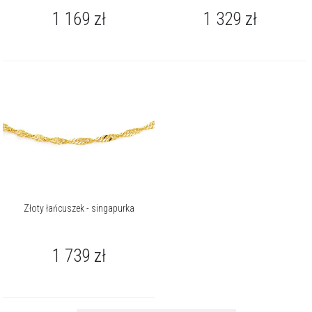
1 169
zł
1 329
zł
Złoty łańcuszek - singapurka
1 739
zł