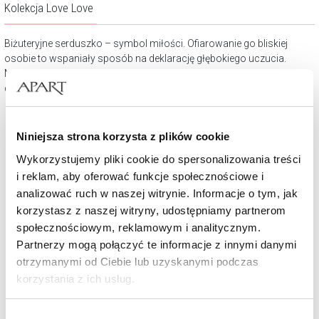
Kolekcja Love Love
Biżuteryjne serduszko – symbol miłości. Ofiarowanie go bliskiej
osobie to wspaniały sposób na deklarację głębokiego uczucia.
Miłość i przyjaźń należy pielęgnować codziennie – każdy powód jest
dobry, aby powiedzieć „uwielbiam”, „kocham”…
Niniejsza strona korzysta z plików cookie
Wykorzystujemy pliki cookie do spersonalizowania treści
i reklam, aby oferować funkcje społecznościowe i
analizować ruch w naszej witrynie. Informacje o tym, jak
korzystasz z naszej witryny, udostępniamy partnerom
społecznościowym, reklamowym i analitycznym.
Partnerzy mogą połączyć te informacje z innymi danymi
otrzymanymi od Ciebie lub uzyskanymi podczas
Złota bransoletka z cyrkoniami - serca
korzystania z ich usług.
Szczegółowe informacje o zasadach wykorzystania
1 119
zł