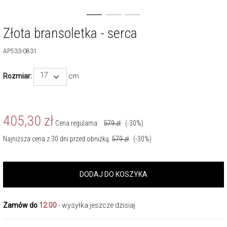
Złota bransoletka - serca
AP533-0831
17
Rozmiar:
cm
405,30
zł
Cena regularna:
579
zł
(-30%)
Najniższa cena z 30 dni przed obniżką:
579
zł
(-30%)
DODAJ DO KOSZYKA
Zamów do
12:00
- wysyłka jeszcze dzisiaj