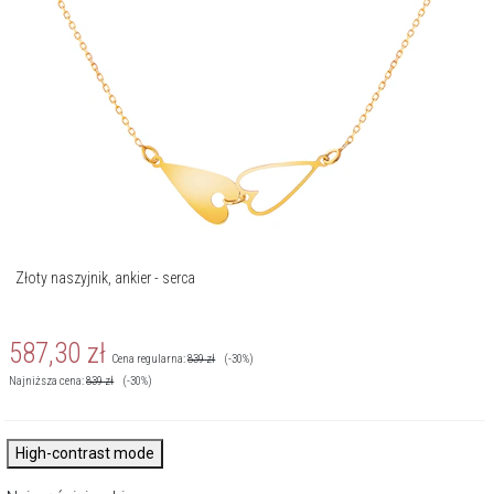
Złoty naszyjnik, ankier - serca
587,30
zł
Cena regularna:
839
zł
(-30%)
Najniższa cena:
839
zł
(-30%)
High-contrast mode