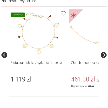
Najczęściej wybierane
%
Nowość
Złota bransoletka z cyrkoniami - serca
Złota bransoletka z emalią, 
1 119
zł
461,30
zł
459
zł
Cena regul
Najniższa cena:
659
zł