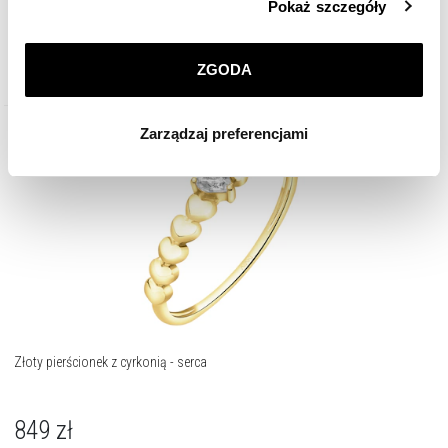
Pokaż szczegóły
przez nas plików cookie znajdziesz w
Polityce
prywatności
.
ZGODA
Klikając
ZGODA
wyrażasz zgodę na zainstalowanie
wszystkich rodzajów plików cookie, z których
Zarządzaj preferencjami
korzystamy. Możesz również wybrać jaki rodzaj plików
cookie zainstalujemy na Twoim urządzeniu, klikając
Zarządzaj preferencjami
. W każdej chwili możesz
dokonać zmiany wybranych przez Ciebie plików cookie.
Złoty pierścionek z cyrkonią - serca
849
zł