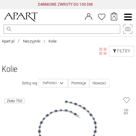
DARMOWE ZWROTY DO 100 DNI
Menu
główne
Apart.pl
Naszyjniki
Kolie
FILTRY
Kolie
trafności
Sortuj wg:
Promocje
Nowości
Złoto 750