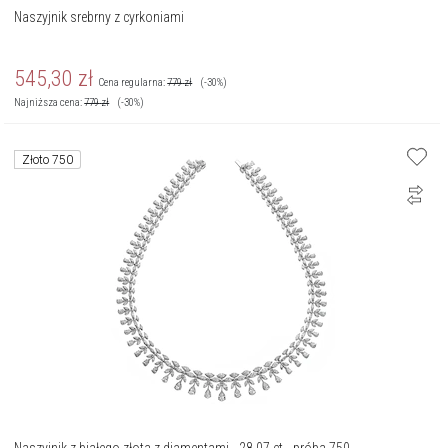
Naszyjnik srebrny z cyrkoniami
545,30
zł
Cena regularna:
779
zł
(-30%)
Najniższa cena:
779
zł
(-30%)
Złoto 750