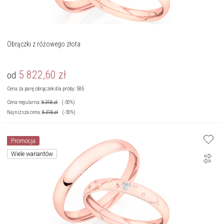
Obrączki z różowego złota
5 822,60
zł
od
Cena za parę obrączek dla próby: 585
Cena regularna:
8 318
zł
(-30%)
Najniższa cena:
8 318
zł
(-30%)
Promocja
Wiele wariantów