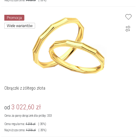
Najniższa cena:
9 638
zł
(-30%)
Promocja
Wiele wariantów
Obrączki z żółtego złota
3 022,60
zł
od
Cena za parę obrączek dla próby: 333
Cena regularna:
4 318
zł
(-30%)
Najniższa cena:
4 318
zł
(-30%)