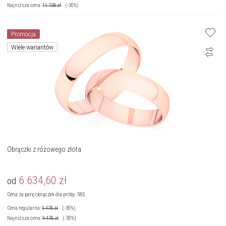
Najniższa cena:
11 738
zł
(-30%)
Promocja
Wiele wariantów
Obrączki z różowego złota
6 634,60
zł
od
Cena za parę obrączek dla próby: 585
Cena regularna:
9 478
zł
(-30%)
Najniższa cena:
9 478
zł
(-30%)