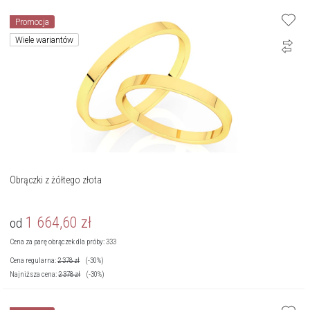
Promocja
Wiele wariantów
Obrączki z żółtego złota
1 664,60
zł
od
Cena za parę obrączek dla próby: 333
Cena regularna:
2 378
zł
(-30%)
Najniższa cena:
2 378
zł
(-30%)