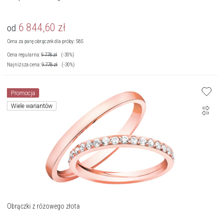
6 844,60
zł
od
Cena za parę obrączek dla próby: 585
Cena regularna:
9 778
zł
(-30%)
Najniższa cena:
9 778
zł
(-30%)
Promocja
Wiele wariantów
Obrączki z różowego złota