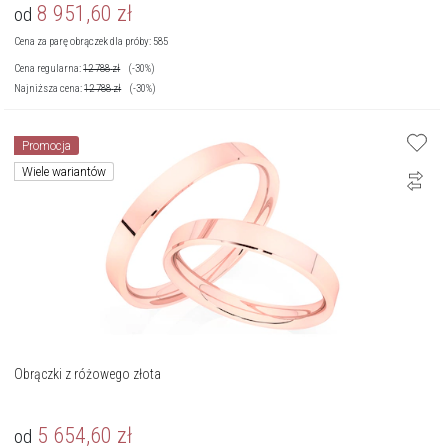
8 951,60
zł
od
Cena za parę obrączek dla próby: 585
Cena regularna:
12 788
zł
(-30%)
Najniższa cena:
12 788
zł
(-30%)
Promocja
Wiele wariantów
Obrączki z różowego złota
5 654,60
zł
od