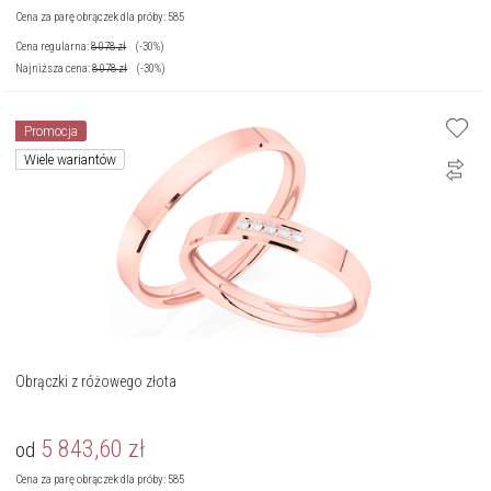
Cena za parę obrączek dla próby: 585
Cena regularna:
8 078
zł
(-30%)
Najniższa cena:
8 078
zł
(-30%)
Promocja
Wiele wariantów
Obrączki z różowego złota
5 843,60
zł
od
Cena za parę obrączek dla próby: 585