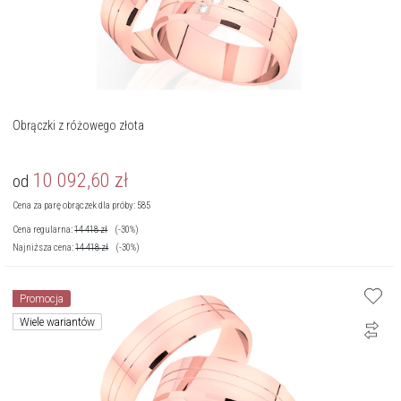
Obrączki z różowego złota
10 092,60
zł
od
Cena za parę obrączek dla próby: 585
Cena regularna:
14 418
zł
(-30%)
Najniższa cena:
14 418
zł
(-30%)
Promocja
Wiele wariantów