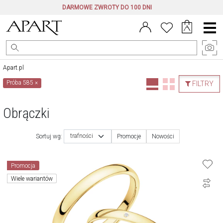
DARMOWE ZWROTY DO 100 DNI
Menu
główne
Apart.pl
Próba 585
×
FILTRY
Obrączki
trafności
Sortuj wg:
Promocje
Nowości
Promocja
Wiele wariantów