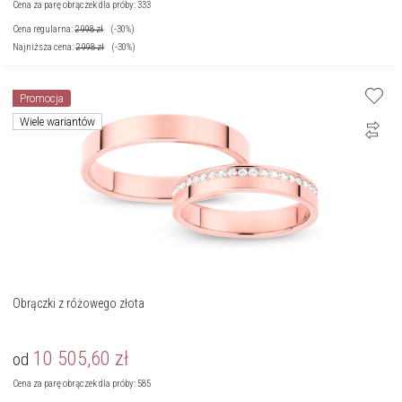
Cena za parę obrączek dla próby: 333
Cena regularna:
2 998
zł
(-30%)
Najniższa cena:
2 998
zł
(-30%)
Promocja
Wiele wariantów
Obrączki z różowego złota
10 505,60
zł
od
Cena za parę obrączek dla próby: 585