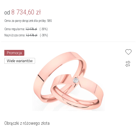
8 734,60
zł
od
Cena za parę obrączek dla próby: 585
Cena regularna:
12 478
zł
(-30%)
Najniższa cena:
12 478
zł
(-30%)
Promocja
Wiele wariantów
Obrączki z różowego złota