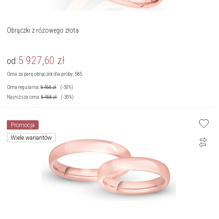
Obrączki z różowego złota
5 927,60
zł
od
Cena za parę obrączek dla próby: 585
Cena regularna:
8 468
zł
(-30%)
Najniższa cena:
8 468
zł
(-30%)
Promocja
Wiele wariantów