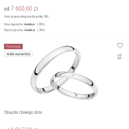
7 600,60
zł
od
Cena za parę obrączek dla próby: 585
Cena regularna:
10 858
zł
(-30%)
Najniższa cena:
10 858
zł
(-30%)
Promocja
Wiele wariantów
Obrączki z białego złota