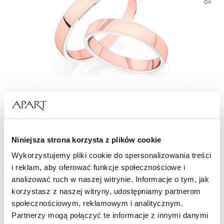
Obrączki z różowego i białego złota
6 382,60
zł
od
Niniejsza strona korzysta z plików cookie
Cena za parę obrączek dla próby: 585
Cena regularna:
Wykorzystujemy pliki cookie do spersonalizowania treści
9 118
zł
(-30%)
Najniższa cena:
9 118
zł
(-30%)
i reklam, aby oferować funkcje społecznościowe i
analizować ruch w naszej witrynie. Informacje o tym, jak
korzystasz z naszej witryny, udostępniamy partnerom
Promocja
społecznościowym, reklamowym i analitycznym.
Wiele wariantów
Partnerzy mogą połączyć te informacje z innymi danymi