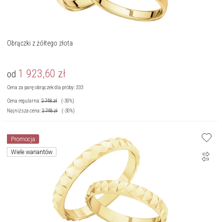
Obrączki z żółtego złota
1 923,60
zł
od
Cena za parę obrączek dla próby: 333
Cena regularna:
2 748
zł
(-30%)
Najniższa cena:
2 748
zł
(-30%)
Promocja
Wiele wariantów