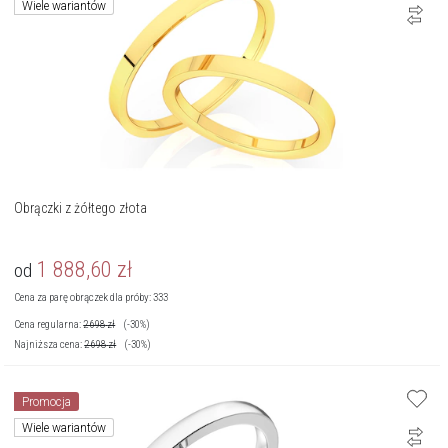
Wiele wariantów
Obrączki z żółtego złota
1 888,60
zł
od
Cena za parę obrączek dla próby: 333
Cena regularna:
2 698
zł
(-30%)
Najniższa cena:
2 698
zł
(-30%)
Promocja
Wiele wariantów