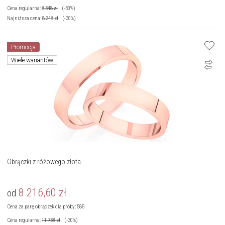
Cena regularna:
8 348
zł
(-30%)
Najniższa cena:
8 348
zł
(-30%)
Promocja
Wiele wariantów
Obrączki z różowego złota
8 216,60
zł
od
Cena za parę obrączek dla próby: 585
Cena regularna:
11 738
zł
(-30%)