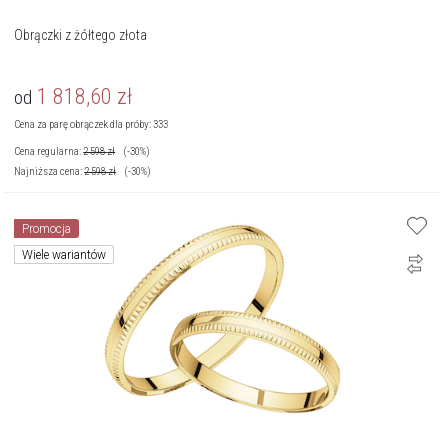
Obrączki z żółtego złota
1 818,60
zł
od
Cena za parę obrączek dla próby: 333
Cena regularna:
2 598
zł
(-30%)
Najniższa cena:
2 598
zł
(-30%)
Promocja
Wiele wariantów