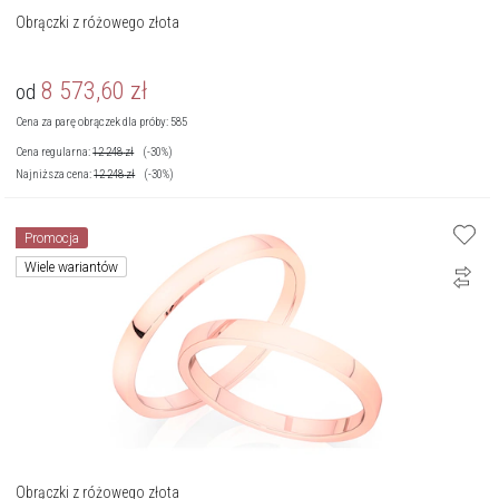
Obrączki z różowego złota
8 573,60
zł
od
Cena za parę obrączek dla próby: 585
Cena regularna:
12 248
zł
(-30%)
Najniższa cena:
12 248
zł
(-30%)
Promocja
Wiele wariantów
Obrączki z różowego złota