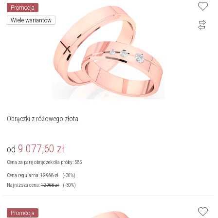
Promocja
Wiele wariantów
Obrączki z różowego złota
9 077,60
zł
od
Cena za parę obrączek dla próby: 585
Cena regularna:
12 968
zł
(-30%)
Najniższa cena:
12 968
zł
(-30%)
Promocja