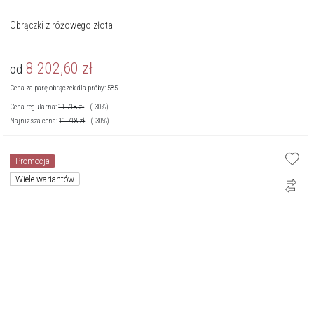
Obrączki z różowego złota
8 202,60
zł
od
Cena za parę obrączek dla próby: 585
Cena regularna:
11 718
zł
(-30%)
Najniższa cena:
11 718
zł
(-30%)
Promocja
Wiele wariantów