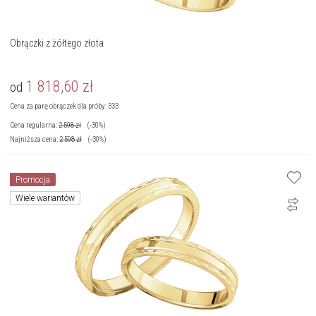
Obrączki z żółtego złota
1 818,60
zł
od
Cena za parę obrączek dla próby: 333
Cena regularna:
2 598
zł
(-30%)
Najniższa cena:
2 598
zł
(-30%)
Promocja
Wiele wariantów