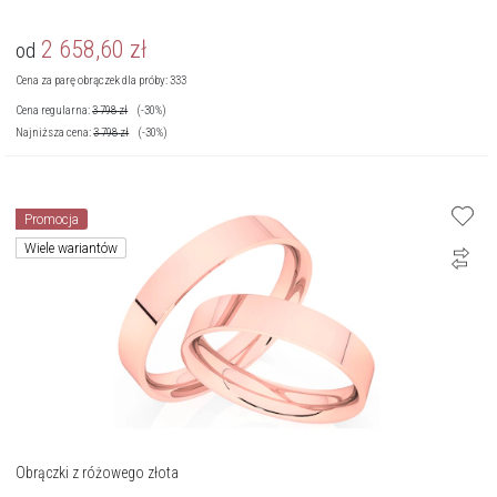
2 658,60
zł
od
Cena za parę obrączek dla próby: 333
Cena regularna:
3 798
zł
(-30%)
Najniższa cena:
3 798
zł
(-30%)
Promocja
Wiele wariantów
Obrączki z różowego złota