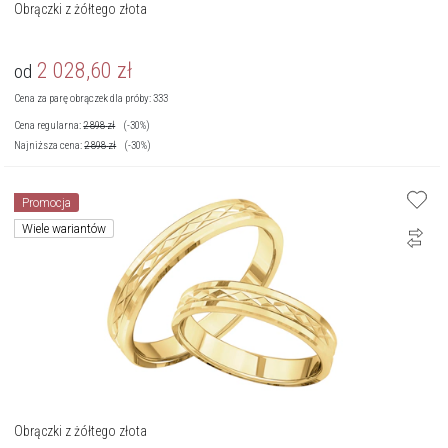
Obrączki z żółtego złota
2 028,60
zł
od
Cena za parę obrączek dla próby: 333
Cena regularna:
2 898
zł
(-30%)
Najniższa cena:
2 898
zł
(-30%)
Promocja
Wiele wariantów
Obrączki z żółtego złota