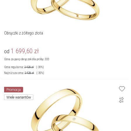
Obrączki z żółtego złota
1 699,60
zł
od
Cena za parę obrączek dla próby: 333
Cena regularna:
2 428
zł
(-30%)
Najniższa cena:
2 428
zł
(-30%)
Promocja
Wiele wariantów