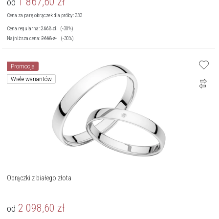
1 867,60
zł
od
Cena za parę obrączek dla próby: 333
Cena regularna:
2 668
zł
(-30%)
Najniższa cena:
2 668
zł
(-30%)
Promocja
Wiele wariantów
Obrączki z białego złota
2 098,60
zł
od