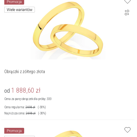
Promocja
Wiele wariantów
Obrączki z żółtego złota
1 888,60
zł
od
Cena za parę obrączek dla próby: 333
Cena regularna:
2 698
zł
(-30%)
Najniższa cena:
2 698
zł
(-30%)
Promocja