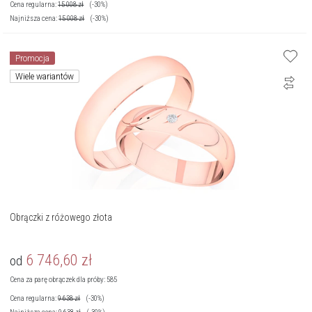
Cena regularna:
15 008
zł
(-30%)
Najniższa cena:
15 008
zł
(-30%)
Promocja
Wiele wariantów
Obrączki z różowego złota
6 746,60
zł
od
Cena za parę obrączek dla próby: 585
Cena regularna:
9 638
zł
(-30%)