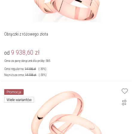
Obrączki z różowego złota
9 938,60
zł
od
Cena za parę obrączek dla próby: 585
Cena regularna:
14 198
zł
(-30%)
Najniższa cena:
14 198
zł
(-30%)
Promocja
Wiele wariantów