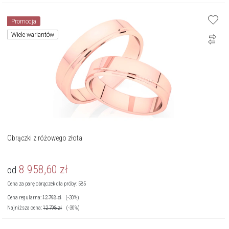
Promocja
Wiele wariantów
Obrączki z różowego złota
8 958,60
zł
od
Cena za parę obrączek dla próby: 585
Cena regularna:
12 798
zł
(-30%)
Najniższa cena:
12 798
zł
(-30%)