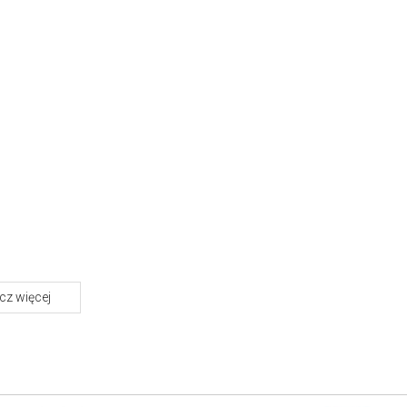
z więcej
O marce Doxa Sub