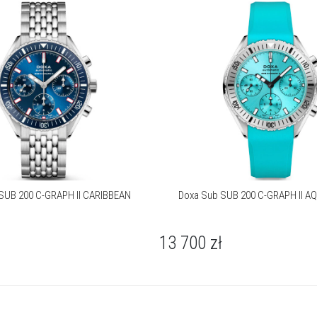
Początki historii Doxa to małe miasteczko Le Locle położone
głęboko w szwajcarskich górach Jura, dzisiaj rozpoznawane jako
kolebka szwajcarskiego zegarmistrzostwa. Georges Ducommun
zakłada tam zegarmistrzowską manufakturę i szybko zyskuje
reputację producenta niezawodnych i innowacyjnych zegarków.
W 1907 roku składa on patent na „8-Day DOXA Caliber”, który staje
się kluczowym wyposażeniem samochodów wyścigowych
Bugatti, ale również powszechnie przyjętym standardem. Marka
Doxa zyskuje rozpoznawalność na całym świecie.
SUB 200 C-GRAPH II CARIBBEAN
Doxa Sub SUB 200 C-GRAPH II 
13 700
zł