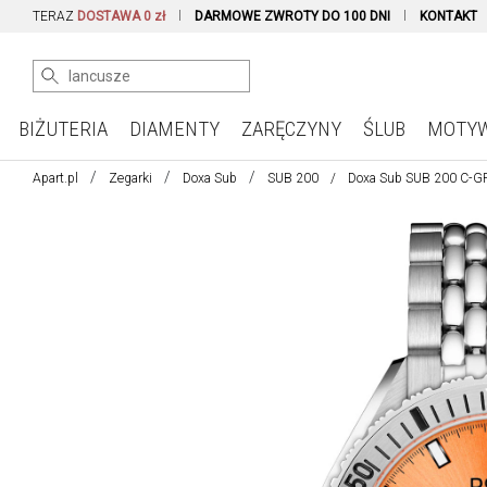
TERAZ
DOSTAWA 0 zł
DARMOWE ZWROTY DO 100 DNI
KONTAKT
BIŻUTERIA
DIAMENTY
ZARĘCZYNY
ŚLUB
MOTY
Apart.pl
Zegarki
Doxa Sub
SUB 200
Doxa Sub SUB 200 C-G