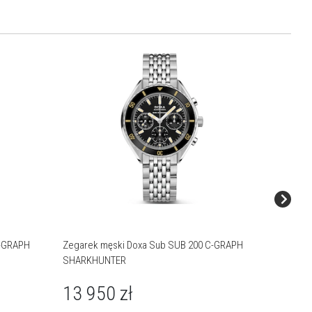
C-GRAPH
Zegarek męski Doxa Sub SUB 200 C-GRAPH
Zegarek
SHARKHUNTER
CARIBB
13 950
zł
13 9