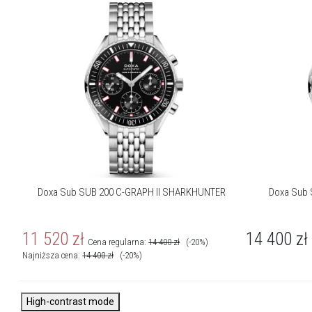
Doxa SUB 200 to zegarki dla pasjonatów nurkowania, łączące
wytrzymałość i elegancję. Koperty ze stali 316L i odporne na
zarysowania szkło szafirowe zapewniają trwałość, a
wodoszczelność 200 m oraz jednokierunkowy luminescencyjny
bezel gwarantują niezawodność pod wodą. Bransolety ze stali lub
dopasowane paski kauczukowe doskonale układają się na
nadgarstku, a ekskluzywne detale, jak logo na zapięciu,
podkreślają prestiż zegarków. SUB 200 oferuje ponadczasowy
design w 8 wariantach kolorystycznych.
Doxa Sub SUB 200 C-GRAPH II SHARKHUNTER
Doxa Sub 
11 520
zł
14 400
zł
Cena regularna:
14 400
zł
(-20%)
Najniższa cena:
14 400
zł
(-20%)
High-contrast mode