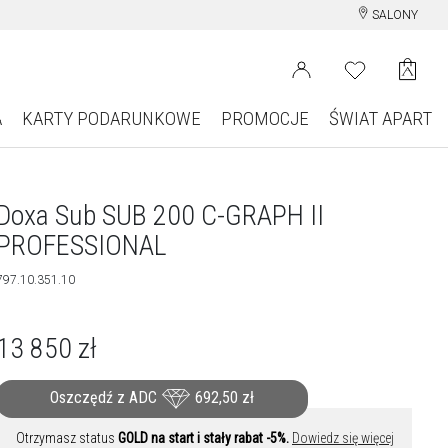
SALONY
A
KARTY PODARUNKOWE
PROMOCJE
ŚWIAT APART
Doxa Sub SUB 200 C-GRAPH II
PROFESSIONAL
797.10.351.10
13 850
zł
Oszczędź z ADC
692,50
zł
Otrzymasz status
GOLD na start i stały rabat -5%.
Dowiedz się więcej