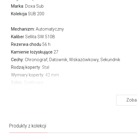
Marka
:
Doxa Sub
Kolekcja
SUB 200
Mechanizm:
Automatyczny
Kaliber
Sellita SW 510B
Rezerwa chodu
56 h
Kamienie łożyskujące
27
Cechy:
Chronograf, Datownik, Wskazówkowy, Sekundnik
Rodzaj koperty
: Stal
Wymiary koperty
: 42 mm
Szkło
: Szafirowe
Pasek/bransoleta
: Bransoleta stalowa
Zapięcie
Motylkowe
Zobac
Wodoszczelność:
200 m
Gwarancja producenta:
2 lata
Produkty z kolekcji
O kolekcji SUB 200