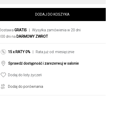
DODAJ DO KOSZYKA
Dostawa
GRATIS
| Wysyłka zamówienia w 20 dni
100 dni na
DARMOWY ZWROT
15 x RATY 0%
| Rata już od:
miesięcznie
Sprawdź dostępność i zarezerwuj w salonie
Dodaj do listy życzeń
Dodaj do porównania