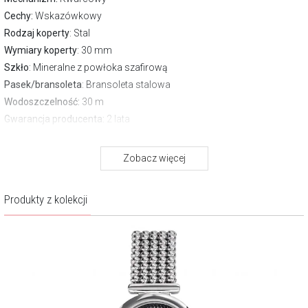
Cechy:
Wskazówkowy
Rodzaj koperty
: Stal
Wymiary koperty
: 30 mm
Szkło
: Mineralne z powłoka szafirową
Pasek/bransoleta
: Bransoleta stalowa
Wodoszczelność:
30 m
Gwarancja producenta:
2 lata
O marce Mathey-Tissot
Zobacz więcej
Mathey-Tissot to kultowa szwajcarska marka z bogatą tradycją
sięgającą 1886 roku, oferująca obecnie pokaźną kolekcję wysokiej
Produkty z kolekcji
jakości zegarków, pasujących do niemal każdego aspektu życia, w 4
kategoriach: Classic, Sports, Fashion i Gold.
Więcej o marce