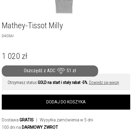
Mathey-Tissot Milly
D403AI
1 020
zł
Oszczędź z ADC
51
zł
Otrzymasz status
GOLD na start i stały rabat -5%.
Dowiedz się więcej
DODAJ DO KOSZYKA
Dostawa
GRATIS
| Wysyłka zamówienia w 5 dni
100 dni na
DARMOWY ZWROT