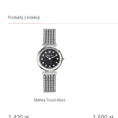
Mathey-Tissot to kultowa szwajcarska marka z bogatą tradycją
sięgającą 1886 roku, oferująca obecnie pokaźną kolekcję
Produkty z kolekcji
wysokiej jakości zegarków, pasujących do niemal każdego
aspektu życia, w 4 kategoriach: Classic, Sports, Fashion i Gold.
Więcej o marce
Mathey-Tissot Allure
1 420
zł
1 590
zł