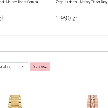
ski Mathey-Tissot Gemina
Zegarek damski Mathey-Tissot Tacy
zł
1 990
zł
onalnie)
Sprawdź