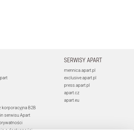
SERWISY APART
mennica.apart.pl
part
exclusive.apart.pl
press.apart.pl
apart.cz
apart.eu
ż korporacyjna B2B
n serwisu Apart
 prywatności
ja o dostępności