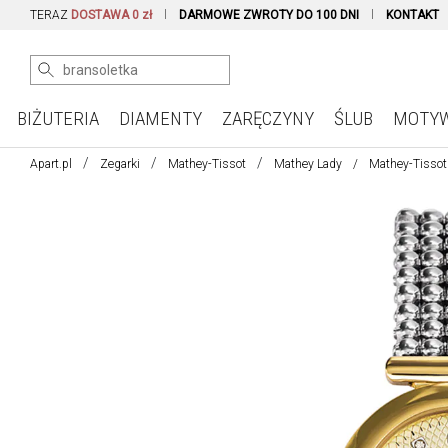
TERAZ
DOSTAWA 0 zł
DARMOWE ZWROTY DO 100 DNI
KONTAKT
BIŻUTERIA
DIAMENTY
ZARĘCZYNY
ŚLUB
MOTY
Apart.pl
Zegarki
Mathey-Tissot
Mathey Lady
Mathey-Tissot 