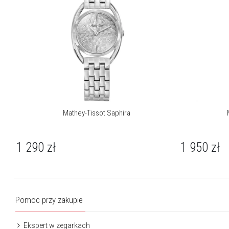
Mathey-Tissot Saphira
1 290
zł
1 950
zł
Pomoc przy zakupie
Ekspert w zegarkach