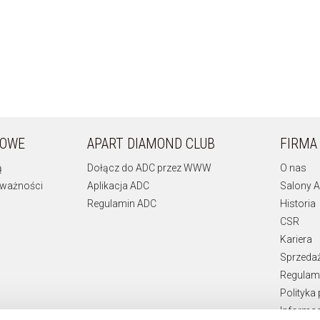
KOWE
APART DIAMOND CLUB
FIRMA
ą
Dołącz do ADC przez WWW
O nas
 ważności
Aplikacja ADC
Salony A
Regulamin ADC
Historia
CSR
Kariera
Sprzeda
Regulami
Polityka
Informac