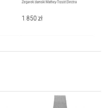
Zegarek damski Mathey-Tissot Electra
Zegarek
1 850
zł
1 69