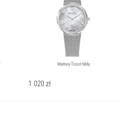
V
Mathey-Tissot Milly
1 020
zł