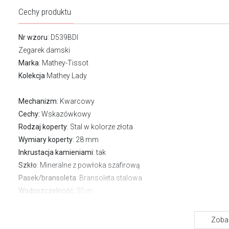
Cechy produktu
Nr wzoru
: D539BDI
Zegarek damski
Marka
:
Mathey-Tissot
Kolekcja
Mathey Lady
Mechanizm:
Kwarcowy
Cechy:
Wskazówkowy
Rodzaj koperty
: Stal w kolorze złota
Wymiary koperty
: 28 mm
Inkrustacja kamieniami
: tak
Szkło
: Mineralne z powłoka szafirową
Pasek/bransoleta
: Bransoleta stalowa
Wodoszczelność:
30 m
Gwarancja producenta:
2 lata
Zobac
O marce Mathey-Tissot