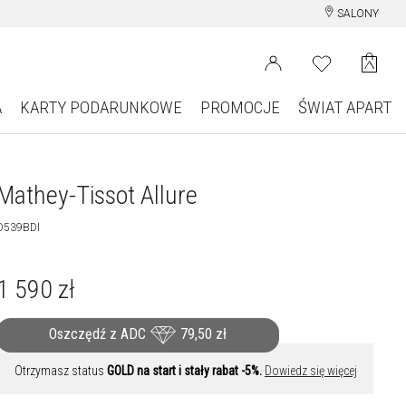
SALONY
A
KARTY PODARUNKOWE
PROMOCJE
ŚWIAT APART
Mathey-Tissot Allure
D539BDI
1 590
zł
Oszczędź z ADC
79,50
zł
Otrzymasz status
GOLD na start i stały rabat -5%.
Dowiedz się więcej