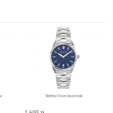
da
Mathey-Tissot Anaconda
1 699
zł