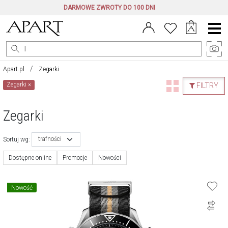
DARMOWE ZWROTY DO 100 DNI
Menu
główne
Apart.pl
Zegarki
Zegarki
×
FILTRY
Zegarki
trafności
Sortuj wg:
Dostępne online
Promocje
Nowości
Nowość