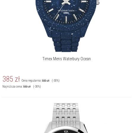
kontekście zegarka. Marka znana na całym świecie, lubiana i
wiarygodna – jej czasomierze są praktyczne i niezawodne, nie
brakuje też wśród nich stylowych ikon, do których Timex właśnie
wraca.
Timex Mens Waterbury Ocean
385
zł
Cena regularna:
550
zł
(-30%)
Najniższa cena:
550
zł
(-30%)