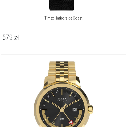
Timex Harborside Coast
579
zł