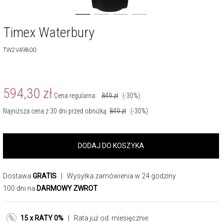
Timex Waterbury
TW2V49800
594,30
zł
Cena regularna:
849
zł
(-30%)
Najniższa cena z 30 dni przed obniżką:
849
zł
(-30%)
DODAJ DO KOSZYKA
Dostawa
GRATIS
| Wysyłka zamówienia w 24 godziny
100 dni na
DARMOWY ZWROT
15 x RATY 0%
| Rata już od:
miesięcznie