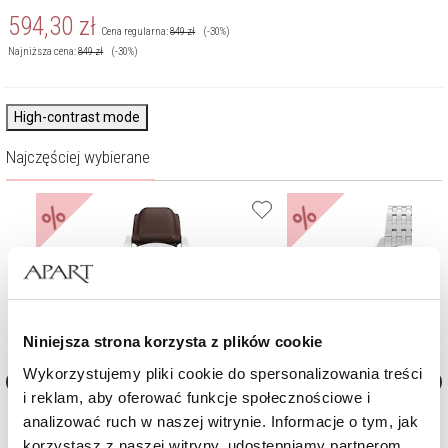
594,30
zł
Cena regularna:
849
zł
(-30%)
Najniższa cena:
849
zł
(-30%)
High-contrast mode
Najczęściej wybierane
%
%
Niniejsza strona korzysta z plików cookie
Wykorzystujemy pliki cookie do spersonalizowania treści
i reklam, aby oferować funkcje społecznościowe i
Zegarek męski Timex WATERBURY
Zegarek męski Timex Waterb
analizować ruch w naszej witrynie. Informacje o tym, jak
TRADITIONAL
korzystasz z naszej witryny, udostępniamy partnerom