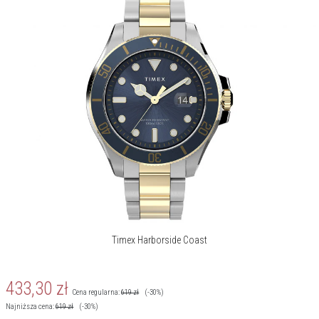
Timex Harborside Coast
433,30
zł
Cena regularna:
619
zł
(-30%)
Najniższa cena:
619
zł
(-30%)