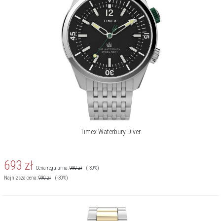
Timex Waterbury Diver
693
zł
Cena regularna:
990
zł
(-30%)
Najniższa cena:
990
zł
(-30%)