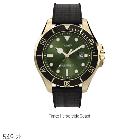
Timex Harborside Coast
549
zł