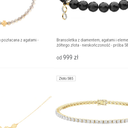
 pozłacana z agatami -
Bransoletka z diamentem, agatami i elem
żółtego złota - nieskończoność - próba 5
999
zł
od
Złoto 585