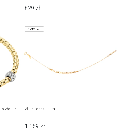
829
zł
Złoto 375
go złota z
Złota bransoletka
1 169
zł