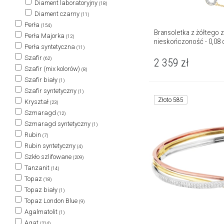
Diament laboratoryjny
(18)
Diament czarny
(11)
Perła
(154)
Bransoletka z żółtego z
Perła Majorka
(12)
nieskończoność - 0,08 c
Perła syntetyczna
(11)
Szafir
(62)
2 359
zł
Szafir (mix kolorów)
(8)
Szafir biały
(1)
Szafir syntetyczny
(1)
Złoto 585
Kryształ
(23)
Szmaragd
(12)
Szmaragd syntetyczny
(1)
Rubin
(7)
Rubin syntetyczny
(4)
Szkło szlifowane
(209)
Tanzanit
(14)
Topaz
(18)
Topaz biały
(1)
Topaz London Blue
(9)
Agalmatolit
(1)
Agat
(214)