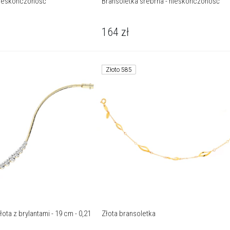
 nieskończoność
Bransoletka srebrna - nieskończoność
164
zł
Złoto 585
ota z brylantami - 19 cm - 0,21
Złota bransoletka