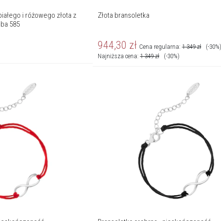
białego i różowego złota z
Złota bransoletka
róba 585
944,30
zł
Cena regularna:
1 349
zł
(-30%
Najniższa cena:
1 349
zł
(-30%)