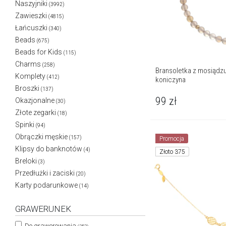
Naszyjniki
(3992)
Zawieszki
(4815)
Łańcuszki
(340)
Beads
(675)
Beads for Kids
(115)
Charms
(258)
Bransoletka z mosiądzu
Komplety
(412)
koniczyna
Broszki
(137)
99
zł
Okazjonalne
(30)
Złote zegarki
(18)
Spinki
(94)
Obrączki męskie
(157)
Promocja
Klipsy do banknotów
(4)
Złoto 375
Breloki
(3)
Przedłużki i zaciski
(20)
Karty podarunkowe
(14)
GRAWERUNEK
Do grawerowania