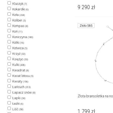
Kluczyk
(7)
9 290
zł
Kokardki
(6)
Koła
(224)
Koliber
(5)
Złoto 585
Kompas
(8)
Koń
(11)
Koniczyna
(180)
Kotki
(16)
Kotwica
(5)
Krzyż
(32)
Księżyc
(53)
Kulki
(436)
Kwadrat
(8)
Kwiat lotosu
(9)
Kwiaty
(156)
Łańcuch
(313)
Łapacz snów
(8)
Złota bransoletka na no
Łapki
(24)
Łezki
(6)
Liść
(58)
1 799
zł