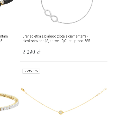
entami
Bransoletka z białego złota z diamentami -
85
nieskończoność, serce - 0,01 ct - próba 585
2 090
zł
Złoto 375