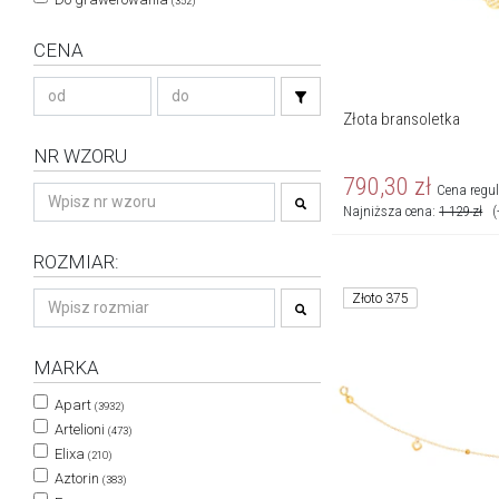
(352)
CENA
Złota bransoletka
NR WZORU
790,30
zł
Cena regu
Najniższa cena:
1 129
zł
(
ROZMIAR:
Złoto 375
MARKA
Apart
(3932)
Artelioni
(473)
Elixa
(210)
Aztorin
(383)