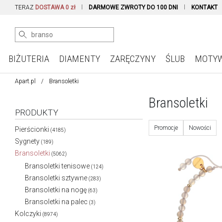
TERAZ
DOSTAWA 0 zł
DARMOWE ZWROTY DO 100 DNI
KONTAKT
BIŻUTERIA
DIAMENTY
ZARĘCZYNY
ŚLUB
MOTY
Apart.pl
Bransoletki
Bransoletki
PRODUKTY
Promocje
Nowości
Pierścionki
(4185)
Sygnety
(189)
Bransoletki
(5062)
Bransoletki tenisowe
(124)
Bransoletki sztywne
(283)
Bransoletki na nogę
(63)
Bransoletki na palec
(3)
Kolczyki
(8974)