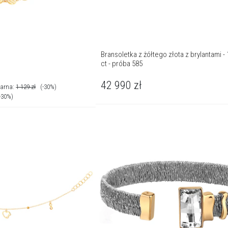
Bransoletka z żółtego złota z brylantami - 
ct - próba 585
42 990
zł
larna:
1 129
zł
(-30%)
-30%)