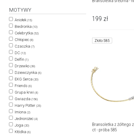
Bransoletka srebrna -
MOTYWY
199
zł
Aniołek
(15)
Biedronka
(10)
Celebrytka
(52)
Chłopiec
(8)
Złoto 585
Czaszka
(7)
DC
(12)
Delfin
(1)
Drzewko
(39)
Dziewczynka
(6)
EKG Serca
(20)
Friends
(6)
Grupa krwi
(4)
Gwiazda
(156)
Harry Potter
(25)
Imiona
(2)
Jednorożec
(4)
Bransoletka z żółtego zł
Joga
(20)
ct - próba 585
Kłódka
(6)