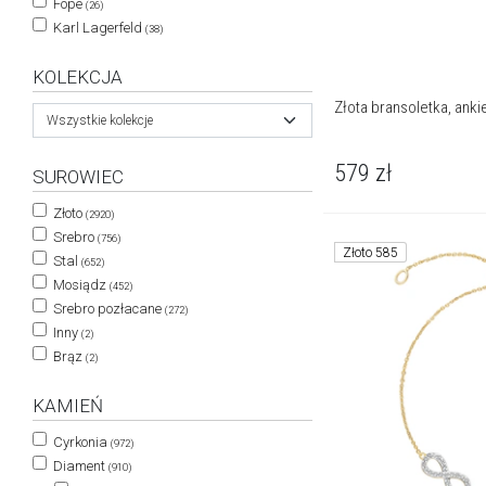
Fope
(26)
Karl Lagerfeld
(38)
KOLEKCJA
Złota bransoletka, anki
Wszystkie kolekcje
579
zł
SUROWIEC
Złoto
(2920)
Srebro
(756)
Złoto 585
Stal
(652)
Mosiądz
(452)
Srebro pozłacane
(272)
Inny
(2)
Brąz
(2)
KAMIEŃ
Cyrkonia
(972)
Diament
(910)