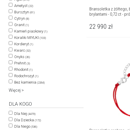
Ametyst
(22)
Bransoletka z żółtego, 
Bursztyn
(61)
brylantami - 0,72 ct - p
Cytryn
(8)
Granit
22 990
zł
(1)
Kamień piaskowy
(1)
Koraliki MIYUKI
(103)
Kordieryt
(1)
Kwarc
(32)
Onyks
(26)
Prehnit
(3)
Rhodonit
(1)
Rodochrozyt
(1)
Bez kamienia
(2264)
Więcej >
DLA KOGO
Dla Niej
(4479)
Dla Dziecka
(172)
Dla Niego
(536)