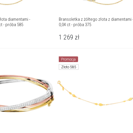
łota diamentami -
Bransoletka z żółtego złota z diamentami -
t - próba 585
0,04 ct - próba 375
1 269
zł
Promocja
Złoto 585