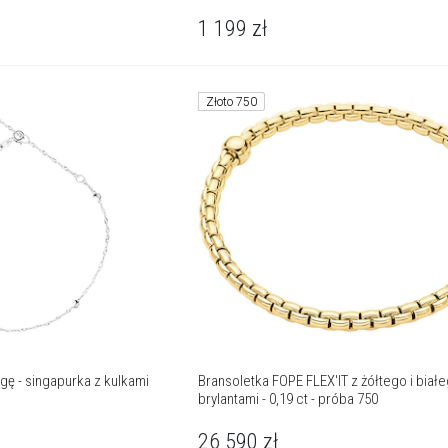
1 199
zł
Złoto 750
gę - singapurka z kulkami
Bransoletka FOPE FLEX'IT z żółtego i białe
brylantami - 0,19 ct - próba 750
26 590
zł