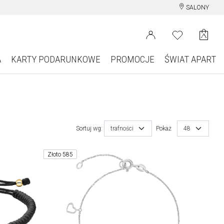
SALONY
A
KARTY PODARUNKOWE
PROMOCJE
ŚWIAT APART
Sortuj wg:
trafności
Pokaż
48
Złoto 585