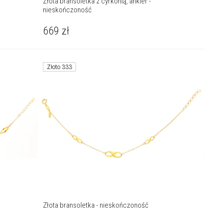
Złota bransoletka z cyrkonią, ankier -
nieskończoność
669
zł
Złoto 333
Złota bransoletka - nieskończoność