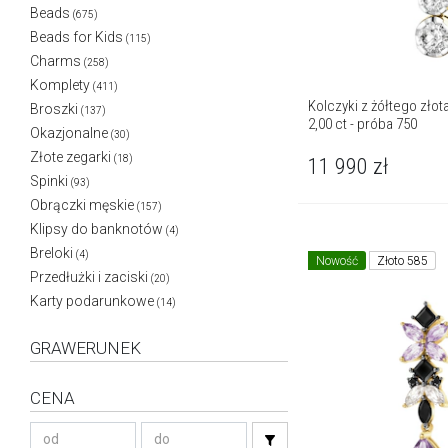
Beads
(675)
Beads for Kids
(115)
Charms
(258)
Komplety
(411)
Kolczyki z żółtego złota
Broszki
(137)
2,00 ct - próba 750
Okazjonalne
(30)
Złote zegarki
(18)
11 990
zł
Spinki
(93)
Obrączki męskie
(157)
Klipsy do banknotów
(4)
Breloki
(4)
Nowość
Złoto 585
Przedłużki i zaciski
(20)
Karty podarunkowe
(14)
GRAWERUNEK
CENA