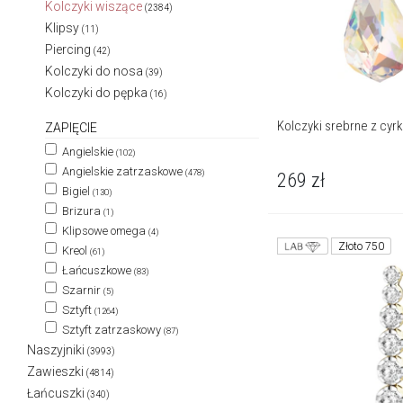
Kolczyki wiszące
(2384)
Klipsy
(11)
Piercing
(42)
Kolczyki do nosa
(39)
Kolczyki do pępka
(16)
Kolczyki srebrne z cyr
ZAPIĘCIE
Angielskie
(102)
Angielskie zatrzaskowe
(478)
269
zł
Bigiel
(130)
Brizura
(1)
Klipsowe omega
(4)
Złoto 750
Kreol
(61)
Łańcuszkowe
(83)
Szarnir
(5)
Sztyft
(1264)
Sztyft zatrzaskowy
(87)
Naszyjniki
(3993)
Zawieszki
(4814)
Łańcuszki
(340)