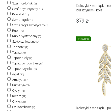
Szafir cejloński
(2)
Kolczyki z mosiądzu ro
Szafir syntetyczny
(11)
bursztynem - koła
Kryształ
(10)
379
zł
Szmaragd
(11)
Szmaragd syntetyczny
(2)
Rubin
(7)
Rubin syntetyczny
(5)
Nowość
Szkło szlifowane
(94)
Tanzanit
(9)
Topaz
(33)
Topaz biały
(7)
Topaz London Blue
(19)
Topaz Sky Blue
(1)
Agat
(45)
Ametyst
(17)
Bursztyn
(75)
Cytryn
(5)
Kwarc
(19)
Onyks
(25)
Szkło terbowe
(4)
Kolczyki z mosiądzu po