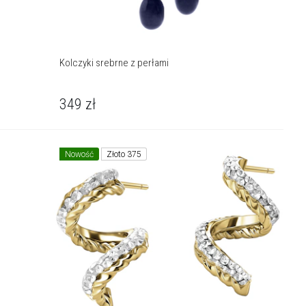
Kolczyki srebrne z perłami
349
zł
Nowość
Złoto 375