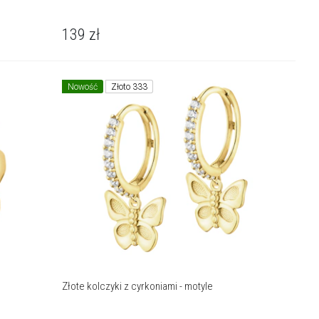
139
zł
Nowość
Złoto 333
Złote kolczyki z cyrkoniami - motyle