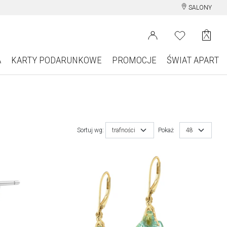
SALONY
A
KARTY PODARUNKOWE
PROMOCJE
ŚWIAT APART
Sortuj wg:
trafności
Pokaż
48