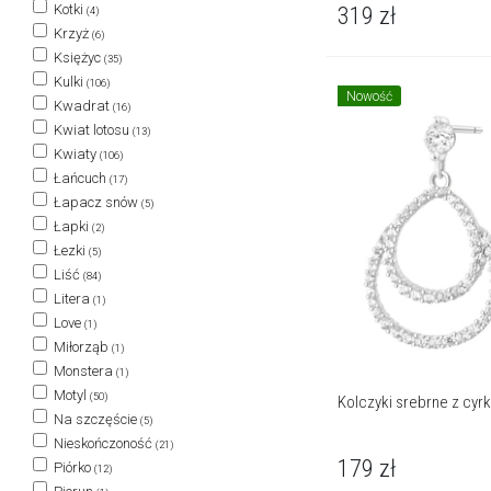
Kotki
319
zł
(4)
Krzyż
(6)
Księżyc
(35)
Kulki
(106)
Nowość
Kwadrat
(16)
Kwiat lotosu
(13)
Kwiaty
(106)
Łańcuch
(17)
Łapacz snów
(5)
Łapki
(2)
Łezki
(5)
Liść
(84)
Litera
(1)
Love
(1)
Miłorząb
(1)
Monstera
(1)
Motyl
(50)
Kolczyki srebrne z cyr
Na szczęście
(5)
Nieskończoność
(21)
179
zł
Piórko
(12)