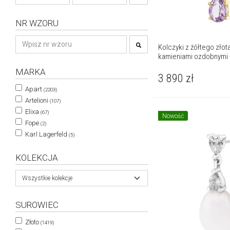
NR WZORU
Kolczyki z żółtego złota
kamieniami ozdobnymi 
MARKA
3 890
zł
Apart
(2203)
Artelioni
(107)
Elixa
(67)
Nowość
Fope
(2)
Karl Lagerfeld
(5)
KOLEKCJA
Wszystkie kolekcje
SUROWIEC
Złoto
(1419)