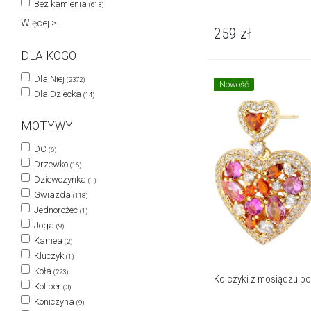
Bez kamienia
(613)
Więcej >
259
zł
DLA KOGO
Dla Niej
(2372)
Nowość
Dla Dziecka
(14)
MOTYWY
DC
(6)
Drzewko
(16)
Dziewczynka
(1)
Gwiazda
(118)
Jednorożec
(1)
Joga
(9)
Kamea
(2)
Kluczyk
(1)
Koła
(223)
Kolczyki z mosiądzu po
Koliber
(3)
Koniczyna
(9)