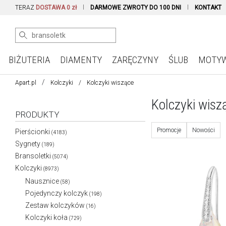
TERAZ
DOSTAWA 0 zł
DARMOWE ZWROTY DO 100 DNI
KONTAKT
BIŻUTERIA
DIAMENTY
ZARĘCZYNY
ŚLUB
MOTY
Apart.pl
Kolczyki
Kolczyki wiszące
Kolczyki wisz
PRODUKTY
Promocje
Nowości
Pierścionki
(4183)
Sygnety
(189)
Bransoletki
(5074)
Kolczyki
(8973)
Nausznice
(58)
Pojedynczy kolczyk
(198)
Zestaw kolczyków
(16)
Kolczyki koła
(729)