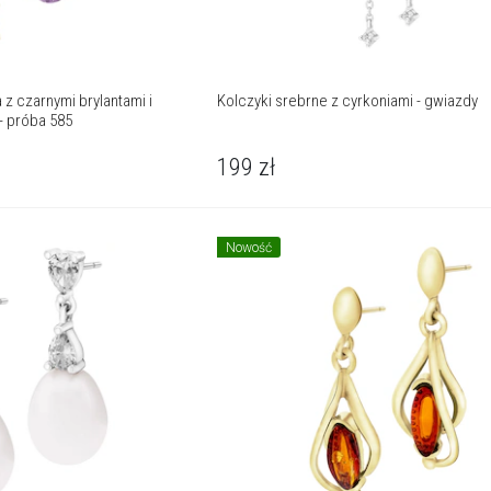
 z czarnymi brylantami i
Kolczyki srebrne z cyrkoniami - gwiazdy
- próba 585
199
zł
Nowość