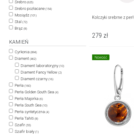
Srebro
(625)
Srebro pozłacane
(154)
Mosiądz
(101)
Kolczyki srebrne z perł
Stal
(72)
Brąz
(8)
279
zł
KAMIEŃ
Cyrkonia
(894)
Nowość
Diament
(462)
Diament laboratoryjny
(10)
Diament Fancy Yellow
(2)
Diament czarny
(16)
Perła
(160)
Perła Golden South Sea
(4)
Perła Majorka
(6)
Perła South Sea
(10)
Perła syntetyczna
(4)
Perła Tahiti
(8)
Szafir
(55)
Szafir biały
(1)