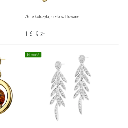
Złote kolczyki, szkło szlifowane
1 619
zł
Nowość