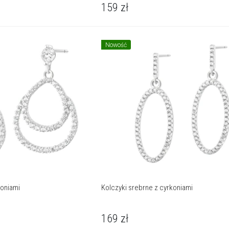
159
zł
Nowość
koniami
Kolczyki srebrne z cyrkoniami
169
zł