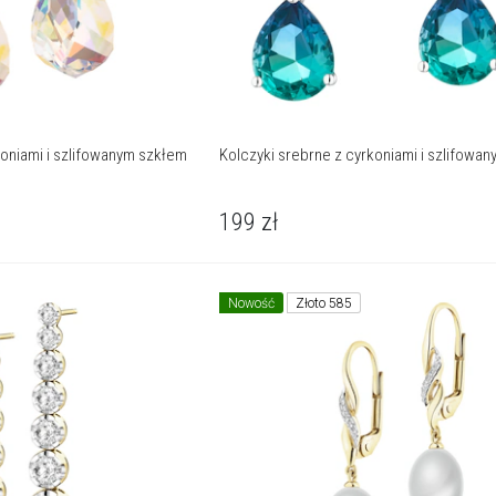
koniami i szlifowanym szkłem
Kolczyki srebrne z cyrkoniami i szlifowa
199
zł
Nowość
Złoto 585