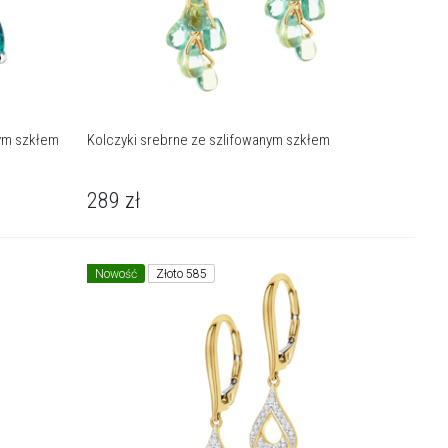
nym szkłem
Kolczyki srebrne ze szlifowanym szkłem
289
zł
Nowość
Złoto 585