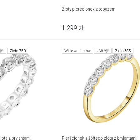
Złoty pierścionek z topazem
1 299
zł
Złoto 750
Wiele wariantów
Złoto 585
łota z brylantami
Pierścionek z żółtego złota z brylantami