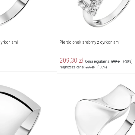
cyrkoniami
Pierścionek srebrny z cyrkoniami
209,30
zł
Cena regularna:
299
zł
(-30%)
Najniższa cena:
299
zł
(-30%)