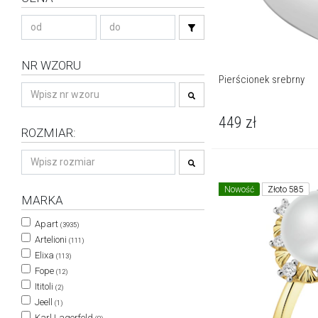
NR WZORU
Pierścionek srebrny
449
zł
ROZMIAR:
Nowość
Złoto 585
MARKA
Apart
(3935)
Artelioni
(111)
Elixa
(113)
Fope
(12)
Ititoli
(2)
Jeell
(1)
Karl Lagerfeld