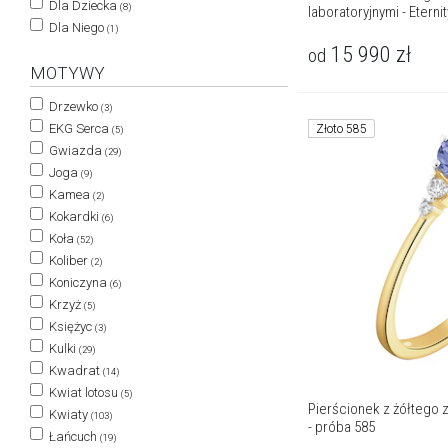
Dla Dziecka
(8)
laboratoryjnymi - Eternit
Dla Niego
(1)
15 990
zł
od
MOTYWY
Drzewko
(3)
EKG Serca
Złoto 585
(5)
Gwiazda
(29)
Joga
(9)
Kamea
(2)
Kokardki
(6)
Koła
(52)
Koliber
(2)
Koniczyna
(6)
Krzyż
(5)
Księżyc
(3)
Kulki
(29)
Kwadrat
(14)
Kwiat lotosu
(5)
Pierścionek z żółtego z
Kwiaty
(103)
- próba 585
Łańcuch
(19)