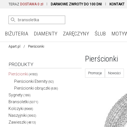
TERAZ
DOSTAWA 0 zł
DARMOWE ZWROTY DO 100 DNI
KONTAKT
BIŻUTERIA
DIAMENTY
ZARĘCZYNY
ŚLUB
MOTY
Apart.pl
Pierścionki
Pierścionki
PRODUKTY
Promocje
Nowości
Pierścionki
(4183)
Pierścionki Eternity
(92)
Pierścionki obrączki
(636)
Sygnety
(189)
Bransoletki
(5071)
Kolczyki
(8968)
Naszyjniki
(3992)
Zawieszki
(4813)