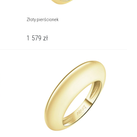
Złoty pierścionek
1 579
zł