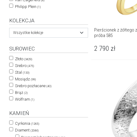
(8)
Philipp Plein
(1)
KOLEKCJA
Pierścionek z żółtego zł
Wszystkie kolekcje
próba 585
2 790
zł
SUROWIEC
Złoto
(3429)
Srebro
(475)
Stal
(133)
Mosiądz
(99)
Srebro pozłacane
(40)
Brąz
(2)
Wolfram
(1)
KAMIEŃ
Cyrkonia
(1265)
Diament
(2044)