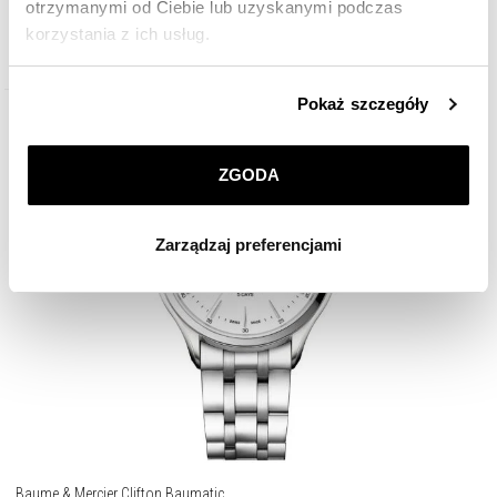
otrzymanymi od Ciebie lub uzyskanymi podczas
korzystania z ich usług.
11 320
zł
Szczegółowe informacje o zasadach wykorzystania
Pokaż szczegóły
przez nas plików cookie znajdziesz w
Polityce
prywatności
.
ZGODA
Klikając
ZGODA
wyrażasz zgodę na zainstalowanie
wszystkich rodzajów plików cookie, z których
Zarządzaj preferencjami
korzystamy. Możesz również wybrać jaki rodzaj plików
cookie zainstalujemy na Twoim urządzeniu, klikając
Zarządzaj preferencjami
. W każdej chwili możesz
dokonać zmiany wybranych przez Ciebie plików cookie.
Baume & Mercier Clifton Baumatic