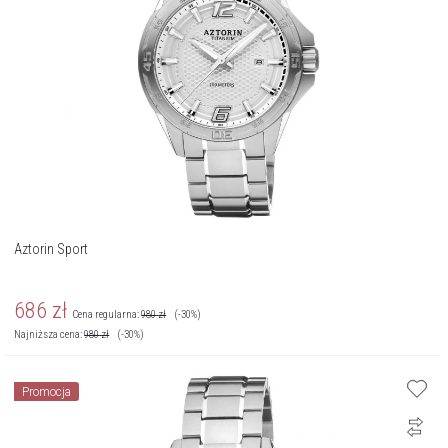
Aztorin Sport
686
zł
Cena regularna:
980
zł
(-30%)
Najniższa cena:
980
zł
(-30%)
Promocja