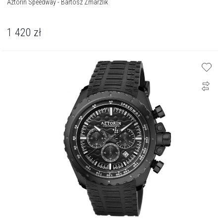
Aztorin Speedway - Bartosz Zmarzlik
1 420
zł