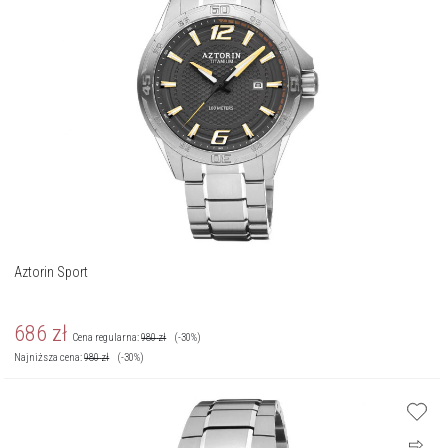
Aztorin Sport
686
zł
Cena regularna:
980
zł
(-30%)
Najniższa cena:
980
zł
(-30%)