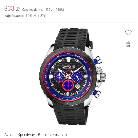
833
zł
Cena regularna:
1 190
zł
(-30%)
Najniższa cena:
1 190
zł
(-30%)
Aztorin Speedway - Bartosz Zmarzlik