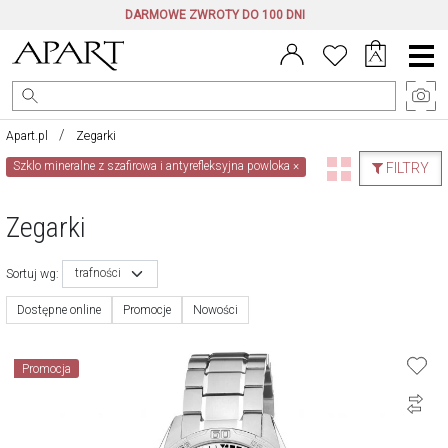
DARMOWE ZWROTY DO 100 DNI
Menu
główne
Apart.pl
Zegarki
Szklo mineralne z szafirowa i antyrefleksyjna powloka
×
FILTRY
Zegarki
trafności
Sortuj wg:
Dostępne online
Promocje
Nowości
Promocja