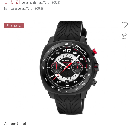
518
zł
Cena regularna:
740
zł
(-30%)
Najniższa cena:
740
zł
(-30%)
Promocja
Aztorin Sport