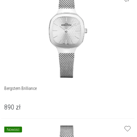
Bergstern Brilliance
890
zł
Nowość