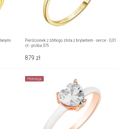
lanymi
Pierścionek z żółtego złota z brylantem - serce - 0,01
ct - próba 375
879
zł
Promocja