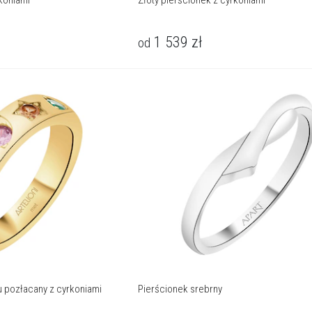
rkoniami
Złoty pierścionek z cyrkoniami
1 539
zł
od
u pozłacany z cyrkoniami
Pierścionek srebrny