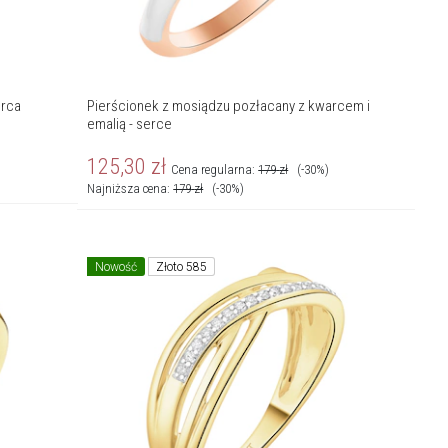
erca
Pierścionek z mosiądzu pozłacany z kwarcem i
emalią - serce
125,30
zł
Cena regularna:
179
zł
(-30%)
Najniższa cena:
179
zł
(-30%)
Nowość
Złoto 585