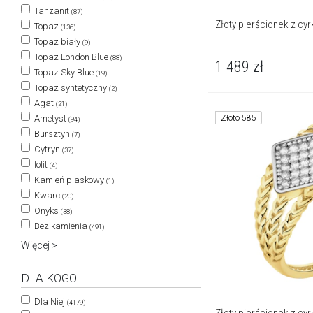
Tanzanit
(87)
Złoty pierścionek z cy
Topaz
(136)
Topaz biały
(9)
Topaz London Blue
(88)
1 489
zł
Topaz Sky Blue
(19)
Topaz syntetyczny
(2)
Agat
(21)
Złoto 585
Ametyst
(94)
Bursztyn
(7)
Cytryn
(37)
Iolit
(4)
Kamień piaskowy
(1)
Kwarc
(20)
Onyks
(38)
Bez kamienia
(491)
Więcej >
DLA KOGO
Dla Niej
(4179)