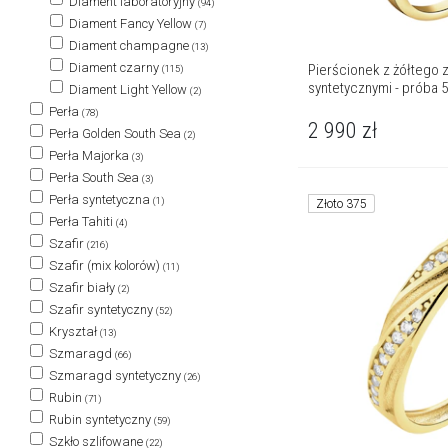
Diament laboratoryjny
(94)
Diament Fancy Yellow
(7)
Diament champagne
(13)
Diament czarny
Pierścionek z żółtego z
(115)
syntetycznymi - próba 
Diament Light Yellow
(2)
Perła
(78)
2 990
zł
Perła Golden South Sea
(2)
Perła Majorka
(3)
Perła South Sea
(3)
Perła syntetyczna
(1)
Złoto 375
Perła Tahiti
(4)
Szafir
(216)
Szafir (mix kolorów)
(11)
Szafir biały
(2)
Szafir syntetyczny
(52)
Kryształ
(13)
Szmaragd
(66)
Szmaragd syntetyczny
(26)
Rubin
(71)
Rubin syntetyczny
(59)
Szkło szlifowane
(22)