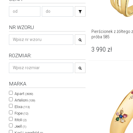
NR WZORU
Pierścionek z żółtego zł
próba 585
3 990
zł
ROZMIAR:
MARKA
Apart
(3939)
Artelioni
(109)
Elixa
(113)
Fope
(12)
Ititoli
(2)
Jeell
(1)
Karl Lagerfeld