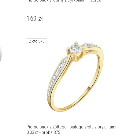
Pierścionek srebrny z cyrkoniami - serca
169
zł
Złoto 375
Pierścionek z żółtego i białego złota z brylantami -
0,03 ct - próba 375