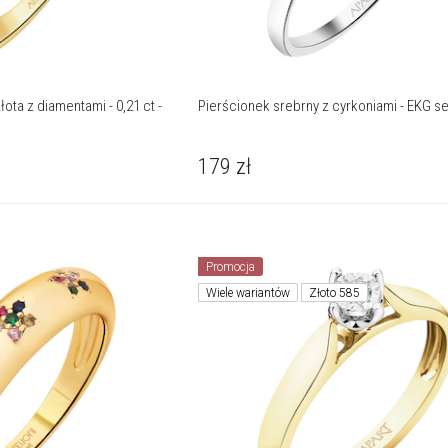
ota z diamentami - 0,21 ct -
Pierścionek srebrny z cyrkoniami - EKG s
179
zł
Promocja
Wiele wariantów
Złoto 585