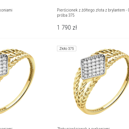
rkoniami
Pierścionek z żółtego złota z brylantem - 0
próba 375
1 790
zł
Złoto 375