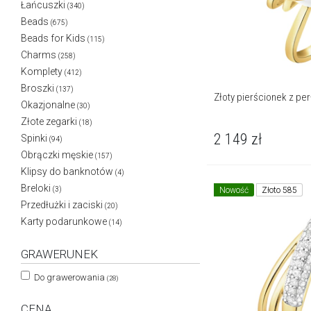
Łańcuszki
(340)
Beads
(675)
Beads for Kids
(115)
Charms
(258)
Komplety
(412)
Broszki
(137)
Złoty pierścionek z per
Okazjonalne
(30)
Złote zegarki
(18)
2 149
zł
Spinki
(94)
Obrączki męskie
(157)
Klipsy do banknotów
(4)
Breloki
(3)
Nowość
Złoto 585
Przedłużki i zaciski
(20)
Karty podarunkowe
(14)
GRAWERUNEK
Do grawerowania
(28)
CENA