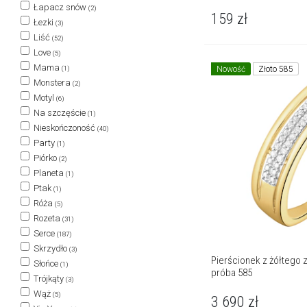
Łapacz snów
(2)
159
zł
Łezki
(3)
Liść
(52)
Love
(5)
Mama
Nowość
Złoto 585
(1)
Monstera
(2)
Motyl
(6)
Na szczęście
(1)
Nieskończoność
(40)
Party
(1)
Piórko
(2)
Planeta
(1)
Ptak
(1)
Róża
(5)
Rozeta
(31)
Serce
(187)
Skrzydło
(3)
Pierścionek z żółtego zł
Słońce
(1)
próba 585
Trójkąty
(3)
Wąż
(5)
3 690
zł