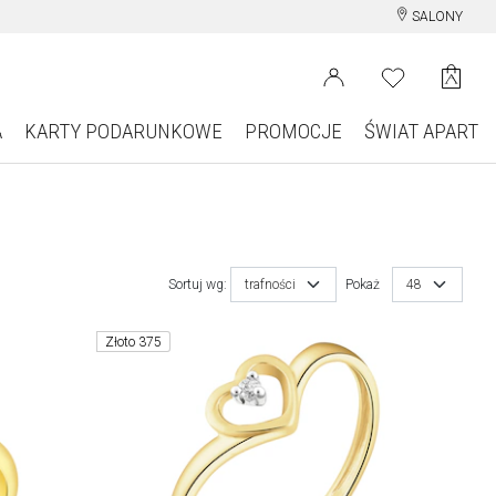
SALONY
A
KARTY PODARUNKOWE
PROMOCJE
ŚWIAT APART
Sortuj wg:
trafności
Pokaż
48
Złoto 375