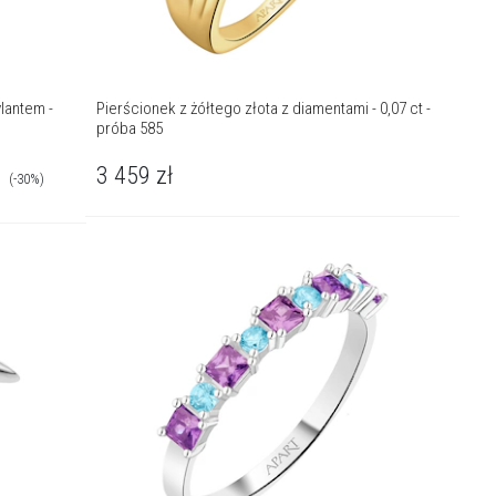
ylantem -
Pierścionek z żółtego złota z diamentami - 0,07 ct -
próba 585
3 459
zł
(-30%)