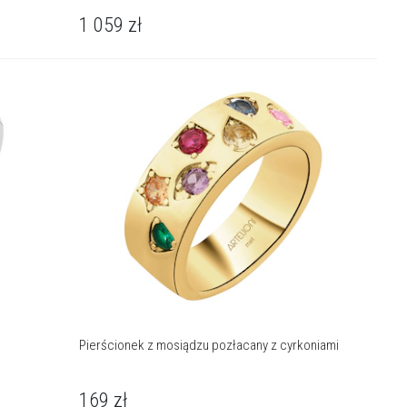
1 059
zł
Pierścionek z mosiądzu pozłacany z cyrkoniami
169
zł