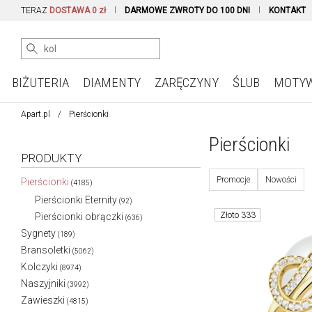
TERAZ
DOSTAWA 0 zł
DARMOWE ZWROTY DO 100 DNI
KONTAKT
BIŻUTERIA
DIAMENTY
ZARĘCZYNY
ŚLUB
MOTY
Apart.pl
Pierścionki
Pierścionki
PRODUKTY
Promocje
Nowości
Pierścionki
(4185)
Pierścionki Eternity
(92)
Złoto 333
Pierścionki obrączki
(636)
Sygnety
(189)
Bransoletki
(5062)
Kolczyki
(8974)
Naszyjniki
(3992)
Zawieszki
(4815)