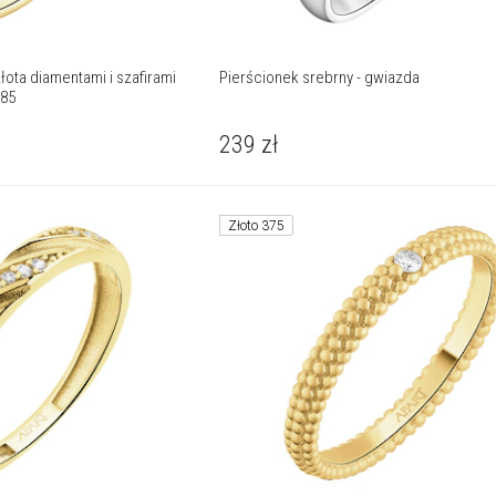
łota diamentami i szafirami
Pierścionek srebrny - gwiazda
585
239
zł
Złoto 375