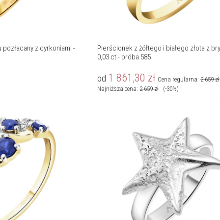
 pozłacany z cyrkoniami -
Pierścionek z żółtego i białego złota z br
0,03 ct - próba 585
1 861,30
zł
od
Cena regularna:
2 659
zł
Najniższa cena:
2 659
zł
(-30%)