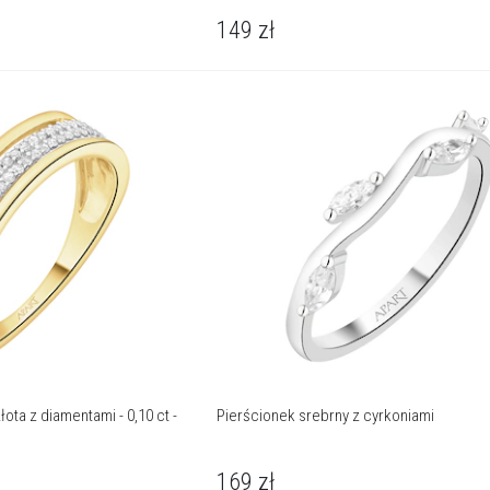
149
zł
ota z diamentami - 0,10 ct -
Pierścionek srebrny z cyrkoniami
169
zł