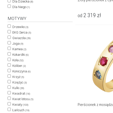
Złoty pierścionek z cy
Dla Dziecka
(8)
Dla Niego
(1)
2 319
zł
od
MOTYWY
Drzewko
(3)
EKG Serca
(5)
Gwiazda
(29)
Joga
(9)
Kamea
(2)
Kokardki
(6)
Koła
(52)
Koliber
(2)
Koniczyna
(6)
Krzyż
(5)
Księżyc
(3)
Kulki
(29)
Kwadrat
(14)
Kwiat lotosu
(5)
Pierścionek z mosiądz
Kwiaty
(103)
Łańcuch
(19)