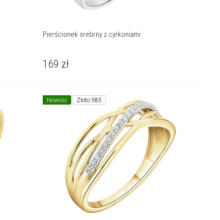
Pierścionek srebrny z cyrkoniami
169
zł
Nowość
Złoto 585