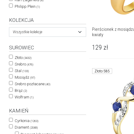
(8)
Philipp Plein
(1)
KOLEKCJA
Pierścionek z mosiądzu
Wszystkie kolekcje
kwiaty
129
zł
SUROWIEC
Złoto
(3432)
Srebro
(476)
Stal
Złoto 585
(133)
Mosiądz
(97)
Srebro pozłacane
(40)
Brąz
(2)
Wolfram
(1)
KAMIEŃ
Cyrkonia
(1263)
Diament
(2048)