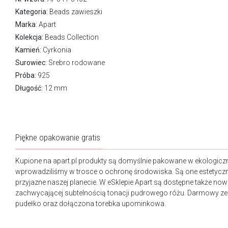
Kategoria
:
Beads zawieszki
Marka
:
Apart
Kolekcja:
Beads Collection
Kamień:
Cyrkonia
Surowiec:
Srebro rodowane
Próba:
925
Długość:
12 mm
Piękne opakowanie gratis
Kupione na apart.pl produkty są domyślnie pakowane w ekologicz
wprowadziliśmy w trosce o ochronę środowiska. Są one estetyczn
przyjazne naszej planecie. W eSklepie Apart są dostępne także n
zachwycającej subtelnością tonacji pudrowego różu. Darmowy ze
pudełko oraz dołączona torebka upominkowa.