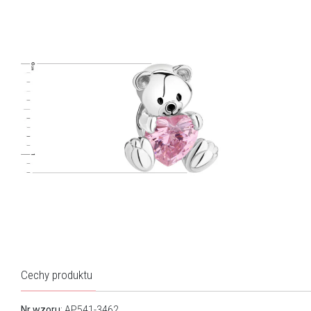
Cechy produktu
Nr wzoru
: AP541-3462