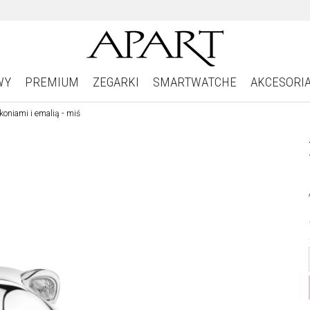
WY
PREMIUM
ZEGARKI
SMARTWATCHE
AKCESORI
oniami i emalią - miś