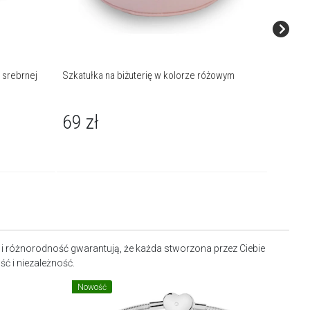
 srebrnej
Szkatułka na biżuterię w kolorze różowym
Bransole
szklanym
69
zł
189
o i różnorodność gwarantują, że każda stworzona przez Ciebie
ć i niezależność.
Nowość