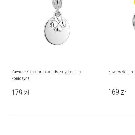
Zawieszka srebrna beads z cyrkoniami -
Zawieszka sreb
koniczyna
169
zł
179
zł