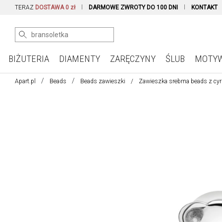
TERAZ
DOSTAWA 0 zł
DARMOWE ZWROTY DO 100 DNI
KONTAKT
BIŻUTERIA
DIAMENTY
ZARĘCZYNY
ŚLUB
MOTY
Apart.pl
Beads
Beads zawieszki
Zawieszka srebrna beads z cyrk