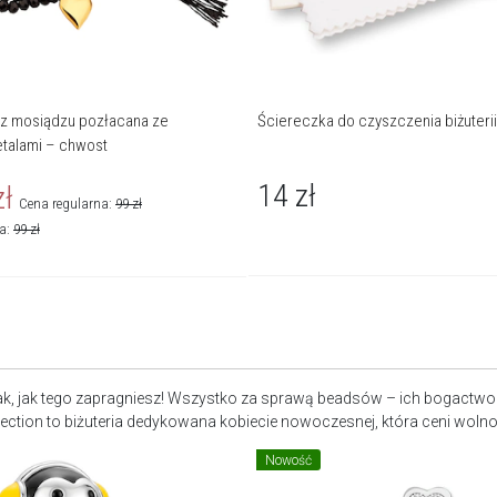
 z mosiądzu pozłacana ze
Ściereczka do czyszczenia biżuterii
etalami – chwost
14
zł
zł
Cena regularna:
99
zł
na:
99
zł
e tak, jak tego zapragniesz! Wszystko za sprawą beadsów – ich bogactw
ection to biżuteria dedykowana kobiecie nowoczesnej, która ceni wolnoś
Nowość