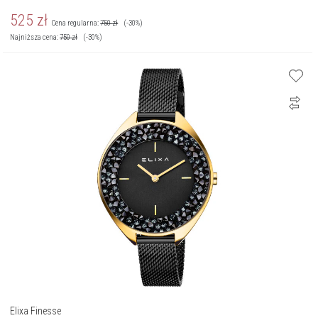
525
zł
Cena regularna:
750
zł
(-30%)
Najniższa cena:
750
zł
(-30%)
Elixa Finesse