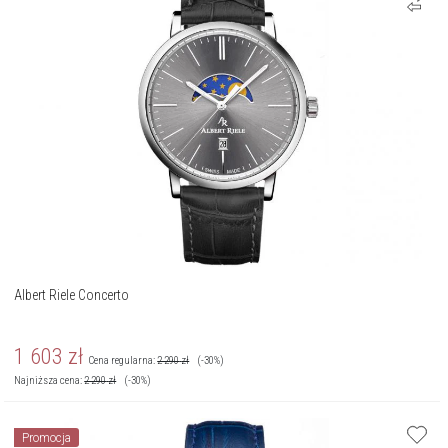
Albert Riele Concerto
1 603
zł
Cena regularna:
2 290
zł
(-30%)
Najniższa cena:
2 290
zł
(-30%)
Promocja