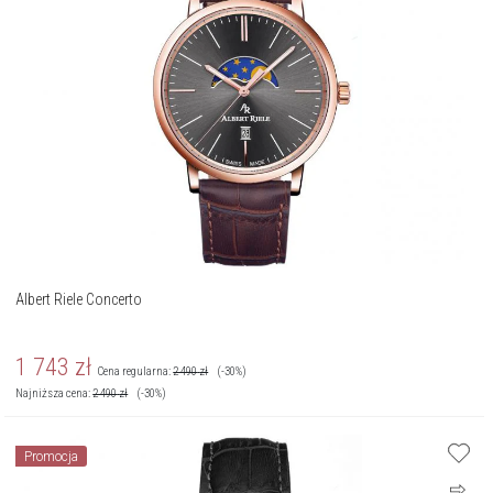
Albert Riele Concerto
1 743
zł
Cena regularna:
2 490
zł
(-30%)
Najniższa cena:
2 490
zł
(-30%)
Promocja