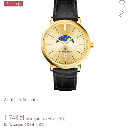
Promocja
Albert Riele Concerto
1 743
zł
Cena regularna:
2 490
zł
(-30%)
Najniższa cena:
2 490
zł
(-30%)