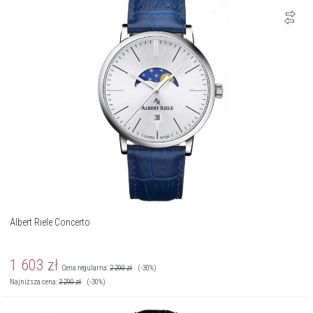
Albert Riele Concerto
1 603
zł
Cena regularna:
2 290
zł
(-30%)
Najniższa cena:
2 290
zł
(-30%)