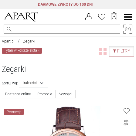
DARMOWE ZWROTY DO 100 DNI
Menu
główne
Apart.pl
Zegarki
Tytan w kolorze zlota
×
FILTRY
Zegarki
trafności
Sortuj wg:
Dostępne online
Promocje
Nowości
Promocja