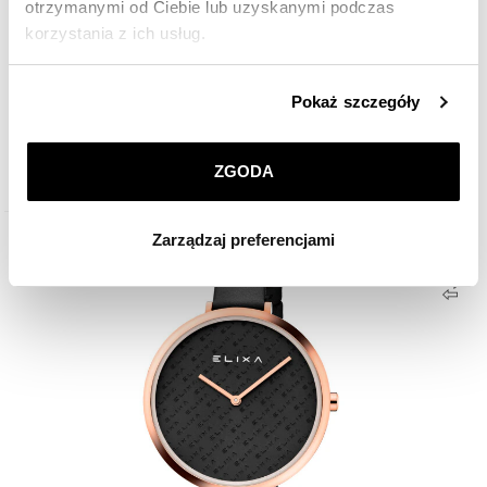
otrzymanymi od Ciebie lub uzyskanymi podczas
korzystania z ich usług.
Szczegółowe informacje o zasadach wykorzystania
Pokaż szczegóły
Elixa Finesse
przez nas plików cookie znajdziesz w
Polityce
prywatności
.
640
zł
ZGODA
Klikając
ZGODA
wyrażasz zgodę na zainstalowanie
wszystkich rodzajów plików cookie, z których
Zarządzaj preferencjami
korzystamy. Możesz również wybrać jaki rodzaj plików
cookie zainstalujemy na Twoim urządzeniu, klikając
Zarządzaj preferencjami
. W każdej chwili możesz
dokonać zmiany wybranych przez Ciebie plików cookie.