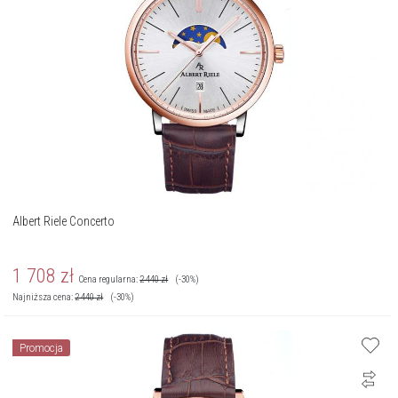
Albert Riele Concerto
1 708
zł
Cena regularna:
2 440
zł
(-30%)
Najniższa cena:
2 440
zł
(-30%)
Promocja