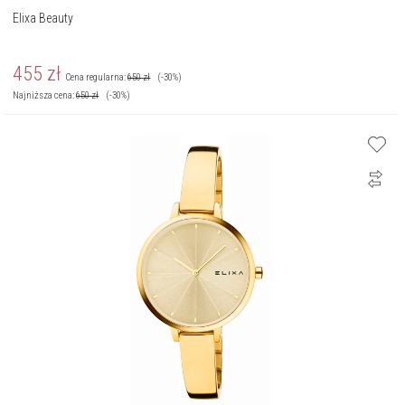
Elixa Beauty
455
zł
Cena regularna:
650
zł
(-30%)
Najniższa cena:
650
zł
(-30%)