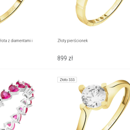
łota z diamentami i
Złoty pierścionek
899
zł
Złoto 333