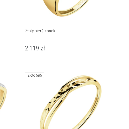
Złoty pierścionek
2 119
zł
Złoto 585