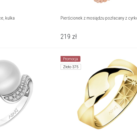
ce, kulka
Pierścionek z mosiądzu pozłacany z cyrk
219
zł
Promocja
Złoto 375