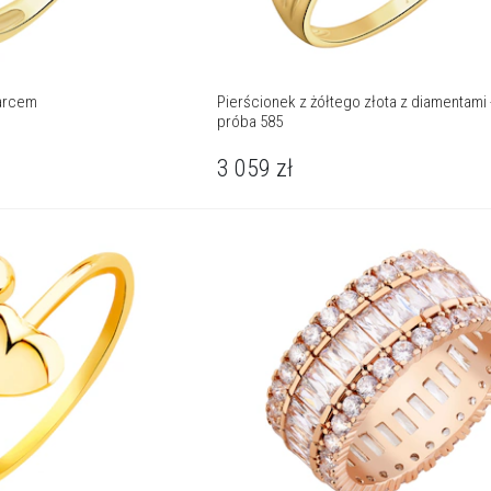
warcem
Pierścionek z żółtego złota z diamentami - 
próba 585
3 059
zł