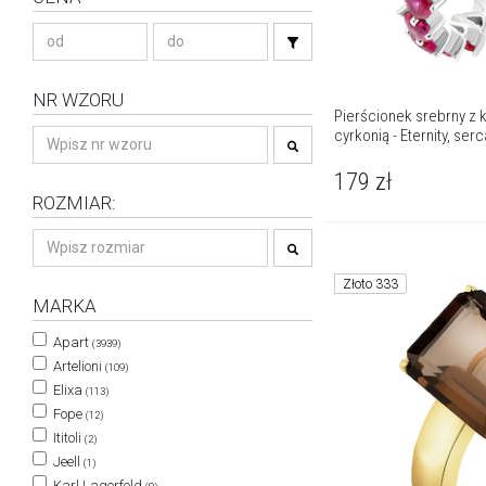
NR WZORU
Pierścionek srebrny z 
cyrkonią - Eternity, serc
179
zł
ROZMIAR:
Złoto 333
MARKA
Apart
(3939)
Artelioni
(109)
Elixa
(113)
Fope
(12)
Ititoli
(2)
Jeell
(1)
Karl Lagerfeld