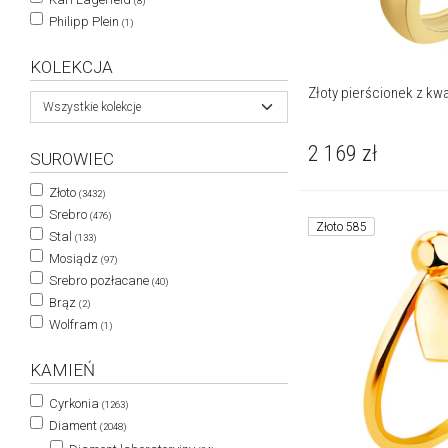
(8)
Philipp Plein
(1)
KOLEKCJA
Złoty pierścionek z k
Wszystkie kolekcje
2 169
zł
SUROWIEC
Złoto
(3432)
Srebro
(476)
Złoto 585
Stal
(133)
Mosiądz
(97)
Srebro pozłacane
(40)
Brąz
(2)
Wolfram
(1)
KAMIEŃ
Cyrkonia
(1263)
Diament
(2048)