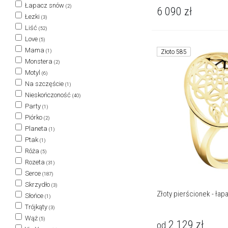
Łapacz snów
(2)
6 090
zł
Łezki
(3)
Liść
(52)
Love
(5)
Mama
(1)
Złoto 585
Monstera
(2)
Motyl
(6)
Na szczęście
(1)
Nieskończoność
(40)
Party
(1)
Piórko
(2)
Planeta
(1)
Ptak
(1)
Róża
(5)
Rozeta
(31)
Serce
(187)
Skrzydło
(3)
Złoty pierścionek - ła
Słońce
(1)
Trójkąty
(3)
Wąż
(5)
2 129
zł
od