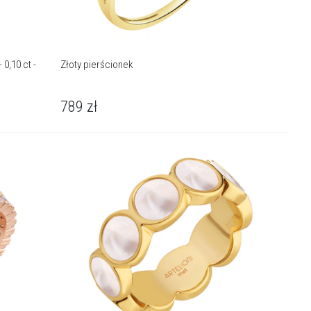
0,10 ct -
Złoty pierścionek
789
zł