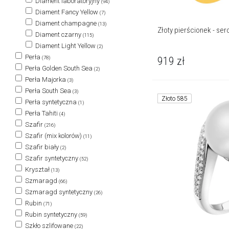
Diament laboratoryjny
(94)
Diament Fancy Yellow
(7)
Diament champagne
(13)
Złoty pierścionek - ser
Diament czarny
(115)
Diament Light Yellow
(2)
Perła
919
zł
(78)
Perła Golden South Sea
(2)
Perła Majorka
(3)
Perła South Sea
(3)
Złoto 585
Perła syntetyczna
(1)
Perła Tahiti
(4)
Szafir
(216)
Szafir (mix kolorów)
(11)
Szafir biały
(2)
Szafir syntetyczny
(52)
Kryształ
(13)
Szmaragd
(66)
Szmaragd syntetyczny
(26)
Rubin
(71)
Rubin syntetyczny
(59)
Szkło szlifowane
(22)