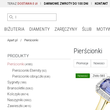
TERAZ
DOSTAWA 0 zł
DARMOWE ZWROTY DO 100 DNI
KONTAKT
BIŻUTERIA
DIAMENTY
ZARĘCZYNY
ŚLUB
MOTY
Apart.pl
Pierścionki
Pierścionki
PRODUKTY
Promocje
Nowości
Pierścionki
(4185)
Pierścionki Eternity
(92)
Nowość
Złoto 585
Pierścionki obrączki
(636)
Sygnety
(189)
Bransoletki
(5062)
Kolczyki
(8974)
Naszyjniki
(3992)
Zawieszki
(4815)