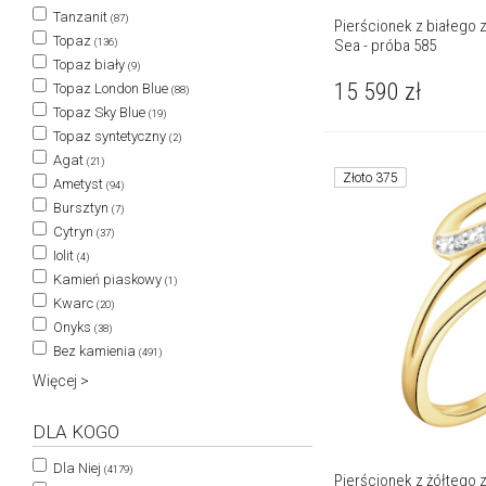
Tanzanit
(87)
Pierścionek z białego z
Topaz
Sea - próba 585
(136)
Topaz biały
(9)
15 590
zł
Topaz London Blue
(88)
Topaz Sky Blue
(19)
Topaz syntetyczny
(2)
Agat
(21)
Złoto 375
Ametyst
(94)
Bursztyn
(7)
Cytryn
(37)
Iolit
(4)
Kamień piaskowy
(1)
Kwarc
(20)
Onyks
(38)
Bez kamienia
(491)
Więcej >
DLA KOGO
Dla Niej
(4179)
Pierścionek z żółtego zł