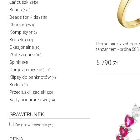
Łańcuszki
(340)
Beads
(675)
Beads for Kids
(115)
Charms
(258)
Komplety
(412)
Broszki
(137)
Pierścionek z żółtego z
Okazjonalne
(30)
tanzanitem - próba 585
Złote zegarki
(18)
5 790
zł
Spinki
(94)
Obrączki męskie
(157)
Klipsy do banknotów
(4)
Breloki
(3)
Przedłużki i zaciski
(20)
Karty podarunkowe
(14)
GRAWERUNEK
Do grawerowania
(28)
CENA