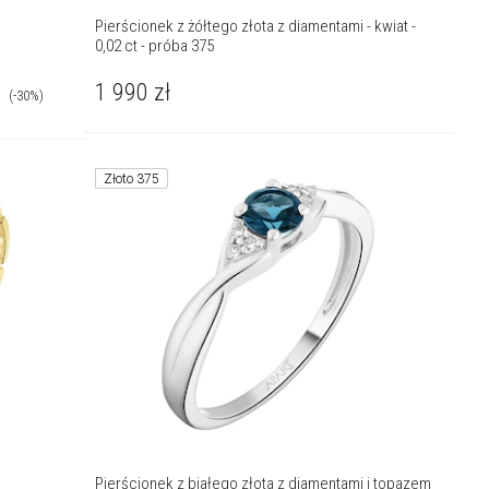
Pierścionek z żółtego złota z diamentami - kwiat -
0,02 ct - próba 375
1 990
zł
(-30%)
Złoto 375
Pierścionek z białego złota z diamentami i topazem