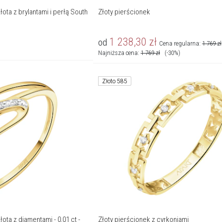
łota z brylantami i perłą South
Złoty pierścionek
1 238,30
zł
od
Cena regularna:
1 769
zł
Najniższa cena:
1 769
zł
(-30%)
Złoto 585
ota z diamentami - 0,01 ct -
Złoty pierścionek z cyrkoniami