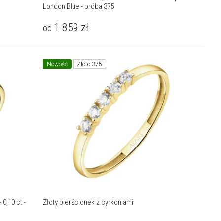
London Blue - próba 375
1 859
zł
od
Nowość
Złoto 375
0,10 ct -
Złoty pierścionek z cyrkoniami