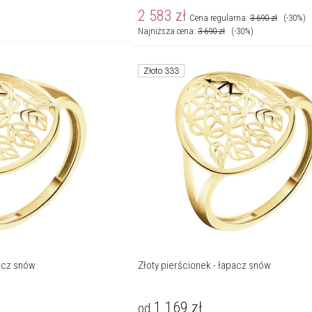
2 583
zł
Cena regularna:
3 690
zł
(-30%)
Najniższa cena:
3 690
zł
(-30%)
Złoto 333
pacz snów
Złoty pierścionek - łapacz snów
1 169
zł
od