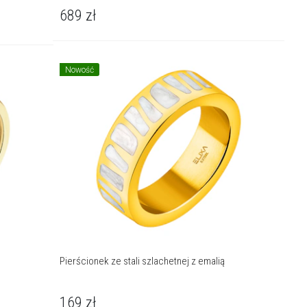
689
zł
Nowość
Pierścionek ze stali szlachetnej z emalią
169
zł