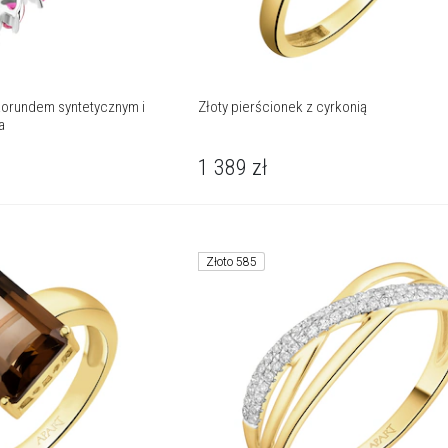
korundem syntetycznym i
Złoty pierścionek z cyrkonią
a
1 389
zł
Złoto 585