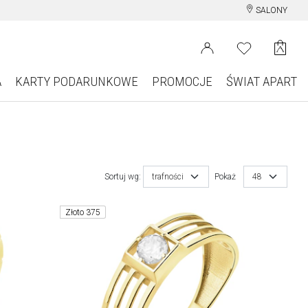
SALONY
A
KARTY PODARUNKOWE
PROMOCJE
ŚWIAT APART
Sortuj wg:
trafności
Pokaż
48
Złoto 375