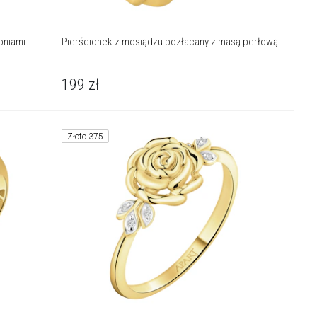
oniami
Pierścionek z mosiądzu pozłacany z masą perłową
199
zł
Złoto 375