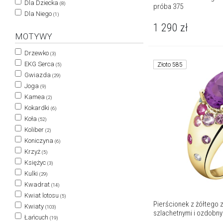
Dla Dziecka
(8)
próba 375
Dla Niego
(1)
1 290
zł
MOTYWY
Drzewko
(3)
EKG Serca
Złoto 585
(5)
Gwiazda
(29)
Joga
(9)
Kamea
(2)
Kokardki
(6)
Koła
(52)
Koliber
(2)
Koniczyna
(6)
Krzyż
(5)
Księżyc
(3)
Kulki
(29)
Kwadrat
(14)
Kwiat lotosu
(5)
Pierścionek z żółtego z
Kwiaty
(103)
szlachetnymi i ozdobny
Łańcuch
(19)