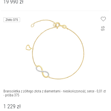
19 990
zł
Złoto 375
Bransoletka z żółtego złota z diamentami - nieskończoność, serce - 0,01 ct
- próba 375
1 229
zł