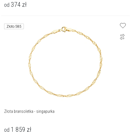
374
zł
od
Złoto 585
Złota bransoletka - singapurka
1 859
zł
od