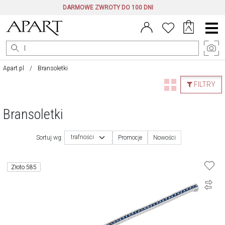
DARMOWE ZWROTY DO 100 DNI
Menu
główne
Apart.pl
Bransoletki
FILTRY
Bransoletki
trafności
Sortuj wg:
Promocje
Nowości
Złoto 585