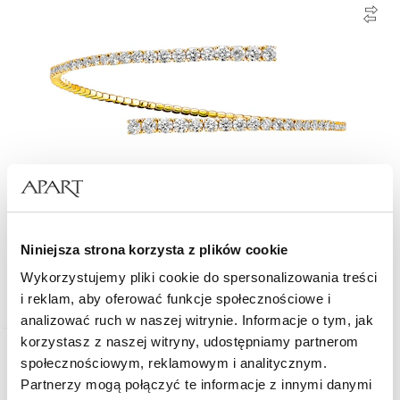
Bransoletka z żółtego złota z brylantami - 2,37 ct - próba 750
Niniejsza strona korzysta z plików cookie
Wykorzystujemy pliki cookie do spersonalizowania treści
39 990
zł
i reklam, aby oferować funkcje społecznościowe i
analizować ruch w naszej witrynie. Informacje o tym, jak
korzystasz z naszej witryny, udostępniamy partnerom
społecznościowym, reklamowym i analitycznym.
Partnerzy mogą połączyć te informacje z innymi danymi