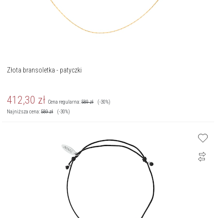
Złota bransoletka - patyczki
412,30
zł
Cena regularna:
589
zł
(-30%)
Najniższa cena:
589
zł
(-30%)