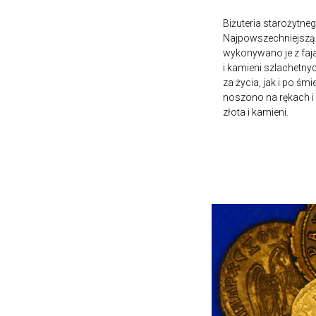
Biżuteria starożytneg
Najpowszechniejszą 
wykonywano je z fajan
i kamieni szlachetny
za życia, jak i po śm
noszono na rękach i 
złota i kamieni.