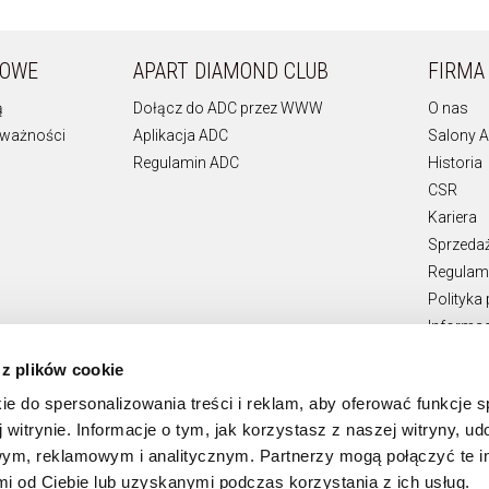
KOWE
APART DIAMOND CLUB
FIRMA
ą
Dołącz do ADC przez WWW
O nas
 ważności
Aplikacja ADC
Salony A
Regulamin ADC
Historia
CSR
Kariera
Sprzeda
Regulami
Polityka
Informac
Teksty p
 z plików cookie
Zgłaszan
ie do spersonalizowania treści i reklam, aby oferować funkcje 
 witrynie. Informacje o tym, jak korzystasz z naszej witryny, u
ym, reklamowym i analitycznym. Partnerzy mogą połączyć te i
 od Ciebie lub uzyskanymi podczas korzystania z ich usług.