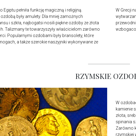
o Egiptu pełniła funkcję magiczną i religijną.
W Grecji n
ozdobą były amulety. Dla mniej zamożnych
wytwarzane
su i szkła, najbogatsi nosili piękne ozdoby ze złota
przewodnim
ch. Talizmany te towarzyszyły właścicielom zarówno
wzbogacon
ierci. Popularnymi ozdobami były bransolety, które
nogach, a także szerokie naszyjniki wykonywane ze
RZYMSKIE OZDO
W ozdobach
kamienie s
złota, sre
spinania s
Zarówno ko
rzymskiej 