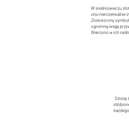
W średniowieczu zło
ono nierozerwalnie z
Złote korony symbol
ogromną wagę przywi
Wierzono w ich nadn
Dzisiaj
zdobione
każdego 