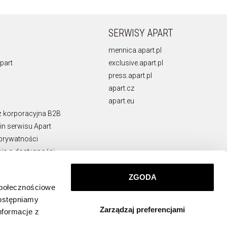
SERWISY APART
mennica.apart.pl
part
exclusive.apart.pl
press.apart.pl
apart.cz
apart.eu
ż korporacyjna B2B
n serwisu Apart
 prywatności
ja o dostępności
rawne
ZGODA
ie naruszeń
społecznościowe
KONTAKT
dostępniamy
Zarządzaj preferencjami
info@apart.pl
nformacje z