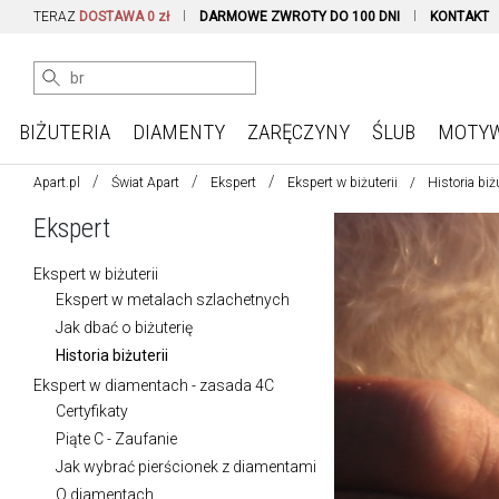
TERAZ
DOSTAWA 0 zł
DARMOWE ZWROTY DO 100 DNI
KONTAKT
BIŻUTERIA
DIAMENTY
ZARĘCZYNY
ŚLUB
MOTY
Apart.pl
Świat Apart
Ekspert
Ekspert w biżuterii
Historia biżu
Ekspert
Ekspert w biżuterii
Ekspert w metalach szlachetnych
Jak dbać o biżuterię
Historia biżuterii
Ekspert w diamentach - zasada 4C
Certyfikaty
Piąte C - Zaufanie
Jak wybrać pierścionek z diamentami
O diamentach