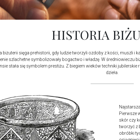
HISTORIA BIŻU
a biżuterii sięga prehistorii, gdy ludzie tworzyli ozdoby z kości, muszli 
ienie szlachetne symbolizowały bogactwo i władzę. W średniowieczu biżut
nsie stała się symbolem prestiżu. Z biegiem wieków techniki jubilerskie 
dzieła.
Najstarsza
Pierwsze w
skór czy k
tworzyć z b
obróbki ty
osiągnięci