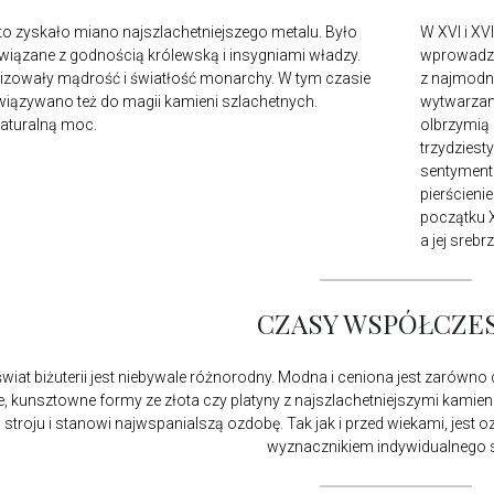
to zyskało miano najszlachetniejszego metalu. Było
W XVI i XV
wiązane z godnością królewską i insygniami władzy.
wprowadzon
izowały mądrość i światłość monarchy. W tym czasie
z najmodni
ązywano też do magii kamieni szlachetnych.
wytwarzano
aturalną moc.
olbrzymią 
trzydziest
sentymenta
pierścieni
początku X
a jej sreb
CZASY WSPÓŁCZE
 świat biżuterii jest niebywale różnorodny. Modna i ceniona jest zarówno 
, kunsztowne formy ze złota czy platyny z najszlachetniejszymi kamieni
stroju i stanowi najwspanialszą ozdobę. Tak jak i przed wiekami, jest 
wyznacznikiem indywidualnego s