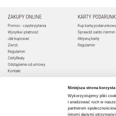
ZAKUPY ONLINE
KARTY PODARUN
Pomoc - częste pytania
Kup kartę podarunkow
Wysyłka i płatność
Sprawdź saldo i termin
Jak kupować
Aktywuj kartę
Zwrot
Regulamin
Regulamin
Certyfikaty
Odstąpienie od umowy
Kontakt
Niniejsza strona korzysta
Wykorzystujemy pliki cook
NEWSLETTER
i analizować ruch w naszej
Otrzymuj najnowsze oferty.
partnerom społecznościow
innymi danymi otrzymanymi