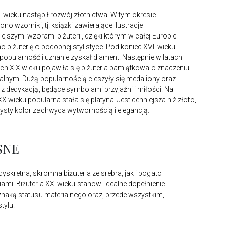
II wieku nastąpił rozwój złotnictwa. W tym okresie
o wzorniki, tj. książki zawierające ilustracje
ejszymi wzorami biżuterii, dzięki którym w całej Europie
 biżuterię o podobnej stylistyce. Pod koniec XVII wieku
popularność i uznanie zyskał diament. Następnie w latach
ych XIX wieku pojawiła się biżuteria pamiątkowa o znaczeniu
lnym. Dużą popularnością cieszyły się medaliony oraz
e z dedykacją, będące symbolami przyjaźni i miłości. Na
X wieku popularna stała się platyna. Jest cenniejsza niż złoto,
rzysty kolor zachwyca wytwornością i elegancją.
SNE
dyskretna, skromna biżuteria ze srebra, jak i bogato
ami. Biżuteria XXI wieku stanowi idealne dopełnienie
oznaką statusu materialnego oraz, przede wszystkim,
tylu.