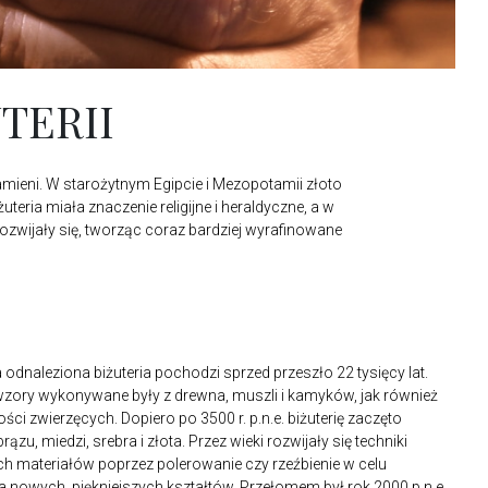
TERII
i kamieni. W starożytnym Egipcie i Mezopotamii złoto
eria miała znaczenie religijne i heraldyczne, a w
rozwijały się, tworząc coraz bardziej wyrafinowane
 odnaleziona biżuteria pochodzi sprzed przeszło 22 tysięcy lat.
zory wykonywane były z drewna, muszli i kamyków, jak również
ości zwierzęcych. Dopiero po 3500 r. p.n.e. biżuterię zaczęto
rązu, miedzi, srebra i złota. Przez wieki rozwijały się techniki
ch materiałów poprzez polerowanie czy rzeźbienie w celu
a nowych, piękniejszych kształtów. Przełomem był rok 2000 p.n.e.,