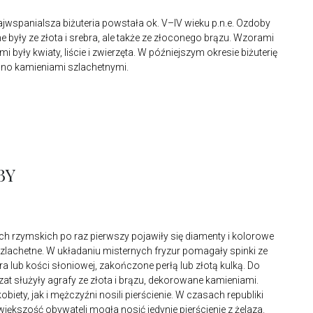
ajwspanialsza biżuteria powstała ok. V–IV wieku p.n.e. Ozdoby
 były ze złota i srebra, ale także ze złoconego brązu. Wzorami
i były kwiaty, liście i zwierzęta. W późniejszym okresie biżuterię
o kamieniami szlachetnymi.
BY
 rzymskich po raz pierwszy pojawiły się diamenty i kolorowe
zlachetne. W układaniu misternych fryzur pomagały spinki ze
bra lub kości słoniowej, zakończone perłą lub złotą kulką. Do
zat służyły agrafy ze złota i brązu, dekorowane kamieniami.
biety, jak i mężczyźni nosili pierścienie. W czasach republiki
większość obywateli mogła nosić jedynie pierścienie z żelaza.