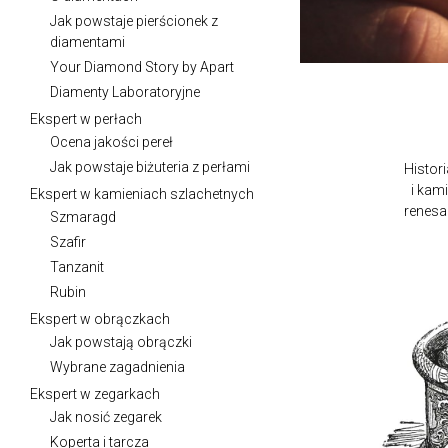
Jak powstaje pierścionek z
diamentami
Your Diamond Story by Apart
Diamenty Laboratoryjne
Ekspert w perłach
Ocena jakości pereł
Jak powstaje biżuteria z perłami
Histori
i kam
Ekspert w kamieniach szlachetnych
renesa
Szmaragd
Szafir
Tanzanit
Rubin
Ekspert w obrączkach
Jak powstają obrączki
Wybrane zagadnienia
Ekspert w zegarkach
Jak nosić zegarek
Koperta i tarcza