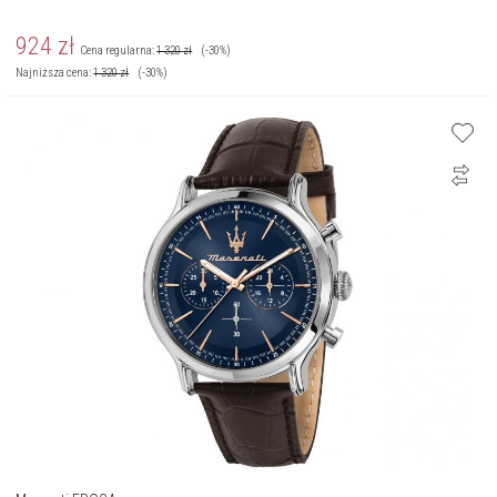
924
zł
Cena regularna:
1 320
zł
(-30%)
Najniższa cena:
1 320
zł
(-30%)