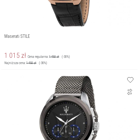
Maserati STILE
1 015
zł
Cena regularna:
1 450
zł
(-30%)
Najniższa cena:
1 450
zł
(-30%)