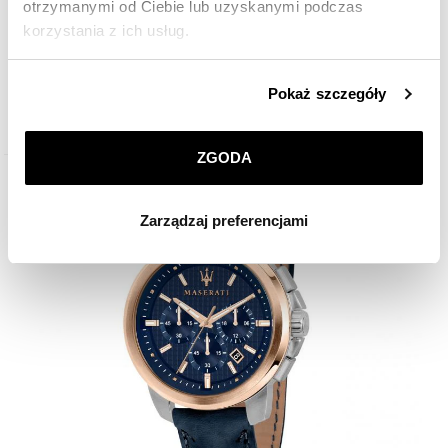
otrzymanymi od Ciebie lub uzyskanymi podczas
korzystania z ich usług.
Maserati Successo
Szczegółowe informacje o zasadach wykorzystania
Pokaż szczegóły
przez nas plików cookie znajdziesz w
Polityce
950
zł
prywatności
.
ZGODA
Klikając
ZGODA
wyrażasz zgodę na zainstalowanie
wszystkich rodzajów plików cookie, z których
Zarządzaj preferencjami
korzystamy. Możesz również wybrać jaki rodzaj plików
cookie zainstalujemy na Twoim urządzeniu, klikając
Zarządzaj preferencjami
. W każdej chwili możesz
dokonać zmiany wybranych przez Ciebie plików cookie.