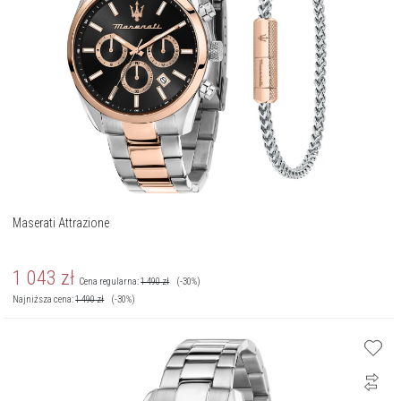
Maserati Attrazione
1 043
zł
Cena regularna:
1 490
zł
(-30%)
Najniższa cena:
1 490
zł
(-30%)