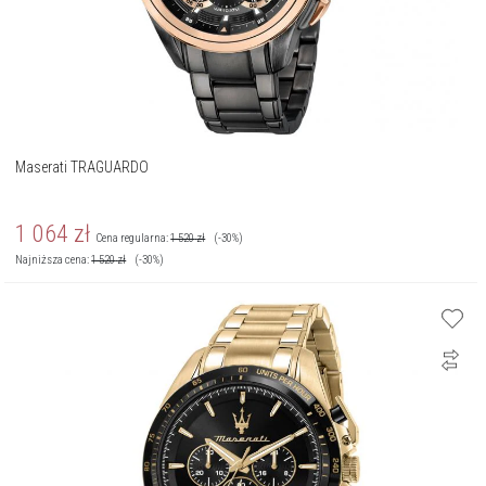
Maserati TRAGUARDO
1 064
zł
Cena regularna:
1 520
zł
(-30%)
Najniższa cena:
1 520
zł
(-30%)