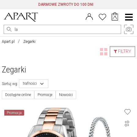
DARMOWE ZWROTY DO 100 DNI
Menu
główne
Apart.pl
Zegarki
FILTRY
Zegarki
trafności
Sortuj wg:
Dostępne online
Promocje
Nowości
Promocja