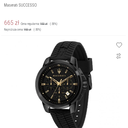
Maserati SUCCESSO
665
zł
Cena regularna:
950
zł
(-30%)
Najniższa cena:
950
zł
(-30%)