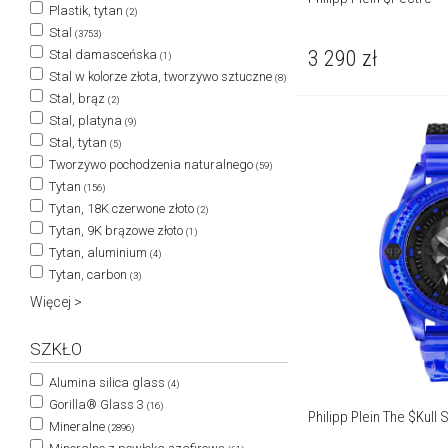
Plastik, tytan
(2)
Stal
(3753)
3 290
zł
Stal damasceńska
(1)
Stal w kolorze złota, tworzywo sztuczne
(8)
Stal, brąz
(2)
Stal, platyna
(9)
Stal, tytan
(5)
Tworzywo pochodzenia naturalnego
(59)
Tytan
(156)
Tytan, 18K czerwone złoto
(2)
Tytan, 9K brązowe złoto
(1)
Tytan, aluminium
(4)
Tytan, carbon
(3)
Więcej >
SZKŁO
Alumina silica glass
(4)
Gorilla® Glass 3
(16)
Philipp Plein The $Kull 
Mineralne
(2896)