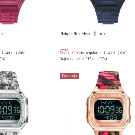
ock
Philipp Plein Hyper $hock
570
zł
:
1 140
zł
(-30%)
Cena regularna:
1 140
zł
(-50%)
20%)
Najniższa cena:
912
zł
(-20%)
Promocja