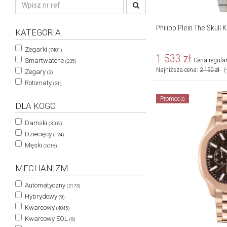
Philipp Plein The $kull 
KATEGORIA
Zegarki
(7401)
1 533
zł
Cena regula
Smartwatche
(235)
Najniższa cena:
2 190
zł
(
Zegary
(3)
Rotomaty
(31)
Promocja
DLA KOGO
Damski
(3009)
Dziecięcy
(124)
Męski
(5018)
MECHANIZM
Automatyczny
(2173)
Hybrydowy
(9)
Kwarcowy
(4845)
Kwarcowy EOL
(9)