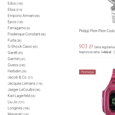
Edox
(142)
Elixa
(314)
Emporio Armani
(66)
Epos
(126)
Ferragamo
(9)
Philipp Plein Plein Cout
Frederique Constant
(96)
Furla
(26)
903
zł
G-Shock Casio
Cena regularna
(65)
Najniższa cena:
1 032
zł
(
Garett
(55)
Garmin
(41)
Guess
(243)
Herbelin
(29)
Promocja
Jacob & Co.
(21)
Jacques Lemans
(116)
Jaeger-LeCoultre
(36)
Karl Lagerfeld
(55)
Liu Jo
(121)
Longines
(166)
Maserati
(176)