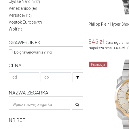
Ulysse Nardin
(47)
Venezianico
(36)
Versace
(116)
Vostok Europe
(77)
Philipp Plein Hyper $h
Wolf
(15)
845
zł
GRAWERUNEK
Cena regularna
Najniższa cena:
1 690
zł
(
Do grawerowania
(1110)
Promocja
CENA
NAZWA ZEGARKA
NR REF.