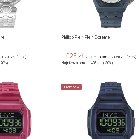
ure
Philipp Plein Plein Extreme
1 025
zł
:
1 290
zł
(-30%)
Cena regularna:
2 050
zł
(-50%)
-20%)
Najniższa cena:
1 435
zł
(-30%)
Promocja