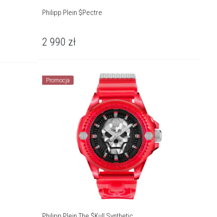
Philipp Plein $Pectre
2 990
zł
Promocja
Philipp Plein The $Kull Synthetic