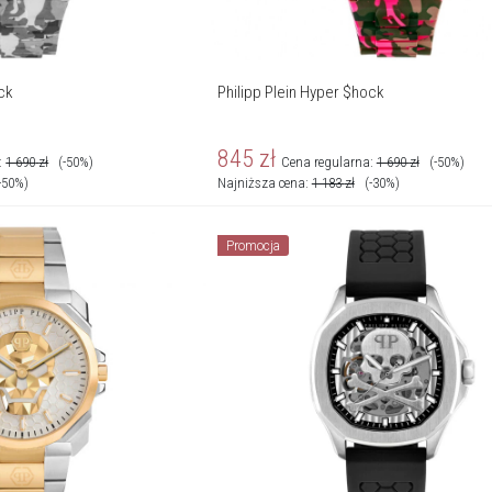
ock
Philipp Plein Hyper $hock
845
zł
:
1 690
zł
(-50%)
Cena regularna:
1 690
zł
(-50%)
-50%)
Najniższa cena:
1 183
zł
(-30%)
Promocja