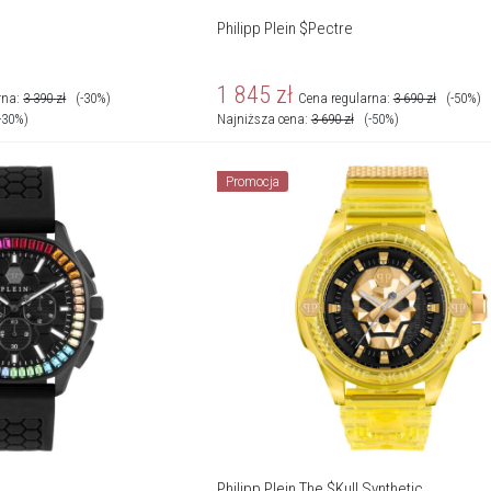
Philipp Plein $Pectre
1 845
zł
rna:
3 390
zł
(-30%)
Cena regularna:
3 690
zł
(-50%)
-30%)
Najniższa cena:
3 690
zł
(-50%)
Promocja
Philipp Plein The $Kull Synthetic