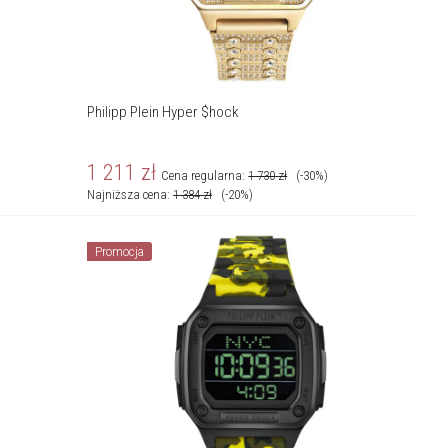
Philipp Plein Hyper $hock
1 211
zł
Cena regularna:
1 730
zł
(-30%)
Najniższa cena:
1 384
zł
(-20%)
Promocja