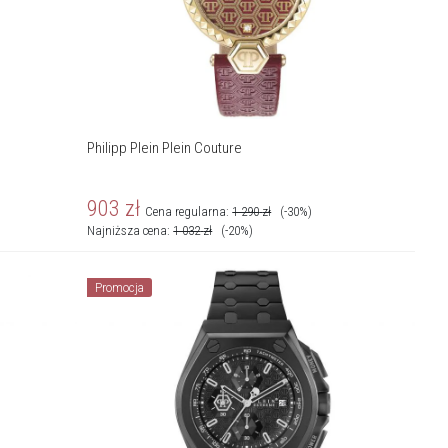
Philipp Plein Plein Couture
903
zł
Cena regularna:
1 290
zł
(-30%)
Najniższa cena:
1 032
zł
(-20%)
Promocja