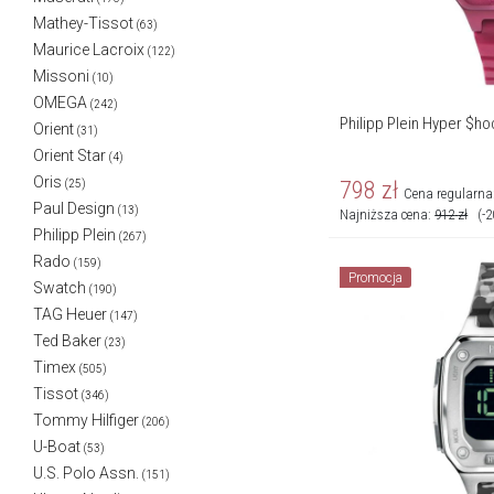
Mathey-Tissot
(63)
Maurice Lacroix
(122)
Missoni
(10)
OMEGA
(242)
Philipp Plein Hyper $h
Orient
(31)
Orient Star
(4)
Oris
798
zł
(25)
Cena regularna
Paul Design
(13)
Najniższa cena:
912
zł
(-
Philipp Plein
(267)
Rado
(159)
Promocja
Swatch
(190)
TAG Heuer
(147)
Ted Baker
(23)
Timex
(505)
Tissot
(346)
Tommy Hilfiger
(206)
U-Boat
(53)
U.S. Polo Assn.
(151)