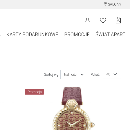
SALONY
A
KARTY PODARUNKOWE
PROMOCJE
ŚWIAT APART
48
Sortuj wg:
trafności
Pokaż
Promocja