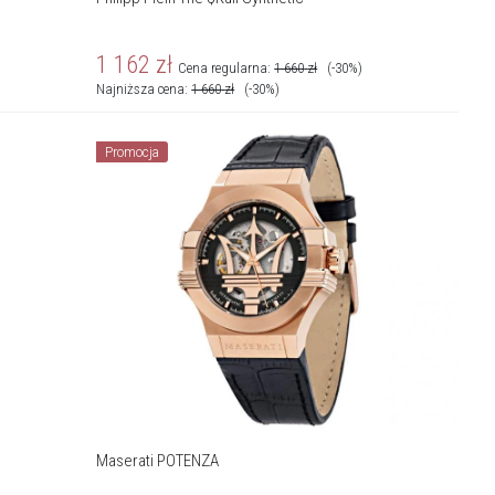
1 162
zł
Cena regularna:
1 660
zł
(-30%)
Najniższa cena:
1 660
zł
(-30%)
Promocja
Maserati POTENZA