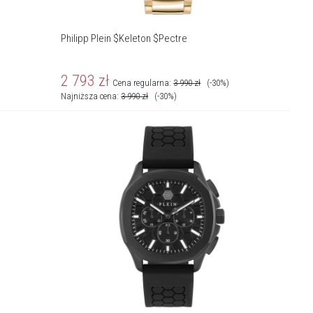
Philipp Plein $Keleton $Pectre
2 793
zł
Cena regularna:
3 990
zł
(-30%)
Najniższa cena:
3 990
zł
(-30%)