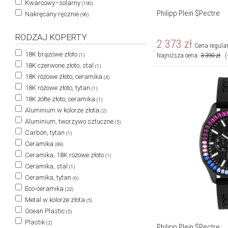
Kwarcowy–solarny
(190)
Philipp Plein $Pectre
Nakręcany ręcznie
(96)
RODZAJ KOPERTY
2 373
zł
Cena regula
18K brązowe złoto
Najniższa cena:
3 390
zł
(
(1)
18K czerwone złoto, stal
(1)
18K różowe złoto, ceramika
(4)
18K różowe złoto, tytan
(1)
18K żółte złoto, ceramika
(1)
Aluminium w kolorze złota
(2)
Aluminium, tworzywo sztuczne
(5)
Carbon, tytan
(1)
Ceramika
(89)
Ceramika, 18K różowe złoto
(1)
Ceramika, stal
(1)
Ceramika, tytan
(6)
Eco-ceramika
(22)
Metal w kolorze złota
(5)
Ocean Plastic
(5)
Plastik
(2)
Philipp Plein $Pectre