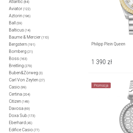
Atlantic
(84)
Aviator
(122)
Aztorin
(196)
Ball
(59)
Balticus
(14)
Baume & Mercier
(110)
Philipp Plein Queen
Bergstern
(191)
Bomberg
(21)
Boss
(163)
1 390
zł
Breitling
(279)
Buben&Zörweg
(3)
Carl Von Zeyten
(27)
Promocja
Casio
(99)
Certina
(204)
Citizen
(149)
Davosa
(69)
Doxa Sub
(173)
Eberhard
(45)
Edifice Casio
(77)