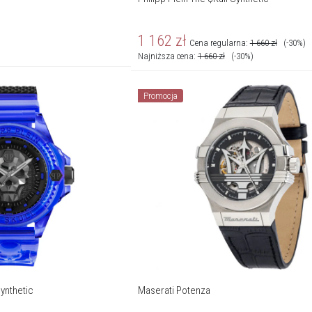
1 162
zł
Cena regularna:
1 660
zł
(-30%)
Najniższa cena:
1 660
zł
(-30%)
Promocja
Synthetic
Maserati Potenza