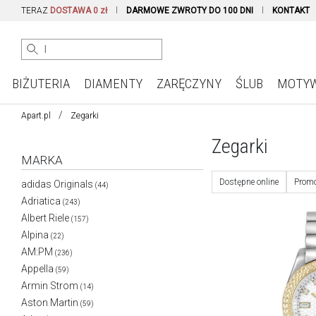
TERAZ
DOSTAWA 0 zł
DARMOWE ZWROTY DO 100 DNI
KONTAKT
BIŻUTERIA
DIAMENTY
ZARĘCZYNY
ŚLUB
MOTY
Apart.pl
Zegarki
Zegarki
MARKA
Dostępne online
Promo
adidas Originals
(44)
Adriatica
(243)
Albert Riele
(157)
Alpina
(22)
AM:PM
(236)
Appella
(59)
Armin Strom
(14)
Aston Martin
(59)