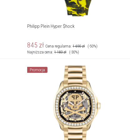
Philipp Plein Hyper $hock
845
zł
Cena regularna:
1 690
zł
(-50%)
Najniższa cena:
1 183
zł
(-30%)
Promocja