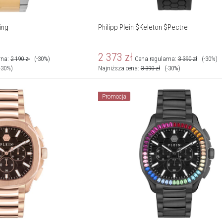
King
Philipp Plein $Keleton $Pectre
2 373
zł
rna:
2 190
zł
(-30%)
Cena regularna:
3 390
zł
(-30%)
-30%)
Najniższa cena:
3 390
zł
(-30%)
Promocja