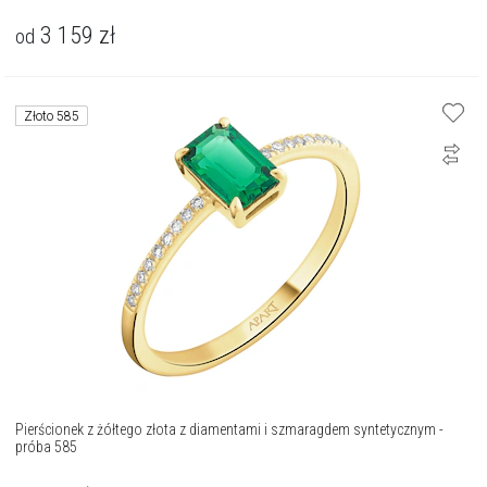
3 159
zł
od
Złoto 585
Pierścionek z żółtego złota z diamentami i szmaragdem syntetycznym -
próba 585