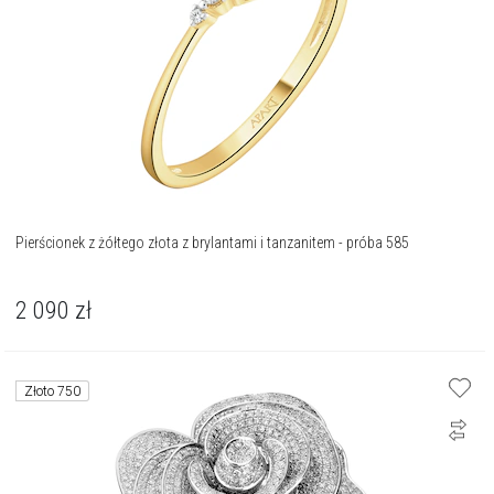
Pierścionek z żółtego złota z brylantami i tanzanitem - próba 585
2 090
zł
Złoto 750