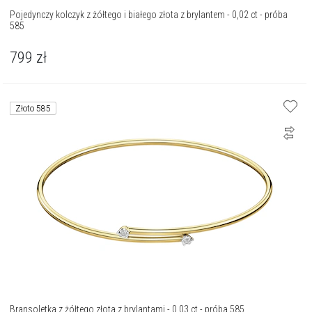
Pojedynczy kolczyk z żółtego i białego złota z brylantem - 0,02 ct - próba
585
799
zł
Złoto 585
Bransoletka z żółtego złota z brylantami - 0,03 ct - próba 585