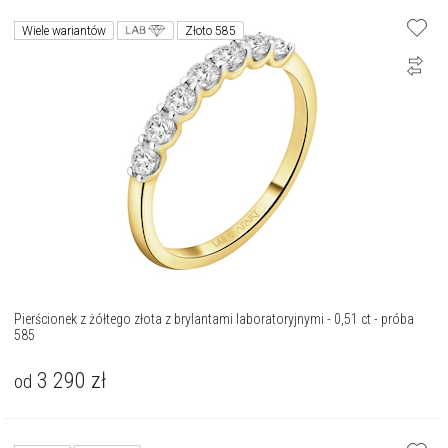
Wiele wariantów
Złoto 585
Pierścionek z żółtego złota z brylantami laboratoryjnymi - 0,51 ct - próba
585
3 290
zł
od