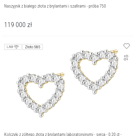
Naszyjnik z białego złota z brylantami i szafirami - próba 750
119 000
zł
Złoto 585
Kolczyki z żółtego złota z brylantami laboratoryjnymi - serca - 0,20 ct -