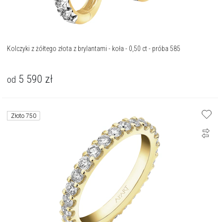
Kolczyki z żółtego złota z brylantami - koła - 0,50 ct - próba 585
5 590
zł
od
Złoto 750