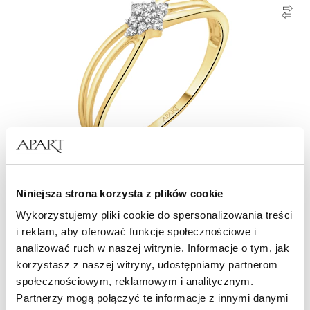
Pierścionek z żółtego złota z diamentami - 0,05 ct - próba 375
Niniejsza strona korzysta z plików cookie
Wykorzystujemy pliki cookie do spersonalizowania treści
1 529
zł
i reklam, aby oferować funkcje społecznościowe i
analizować ruch w naszej witrynie. Informacje o tym, jak
korzystasz z naszej witryny, udostępniamy partnerom
Złoto 750
społecznościowym, reklamowym i analitycznym.
Partnerzy mogą połączyć te informacje z innymi danymi