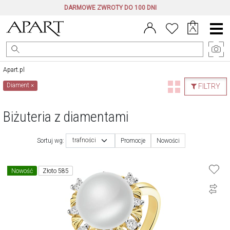
DARMOWE ZWROTY DO 100 DNI
Menu
główne
Apart.pl
Diament
×
FILTRY
Biżuteria z diamentami
trafności
Sortuj wg:
Promocje
Nowości
Nowość
Złoto 585